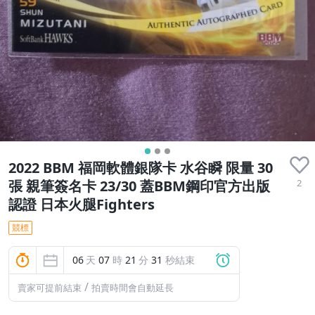
2022 BBM 福岡軟體銀隊卡 水谷瞬 限量 30
2
張 親筆簽名卡 23/30 蓋BBM鋼印官方出版
認證 日本火腿Fighters
競標
06
天
07
時
21
分
30
秒結束
/
賣家可提前結束
拍賣時間會自動延長