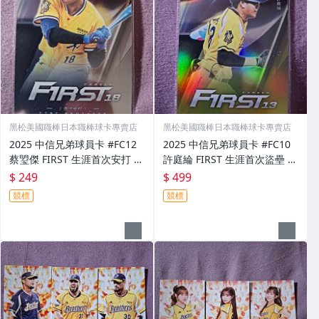
黑松美國職棒日本職棒球卡專賣店
黑松美國職棒日本職棒球卡專賣店
2025 中信兄弟球員卡 #FC12
2025 中信兄弟球員卡 #FC10
蔡琞傑 FIRST 生涯首次安打 紀
許庭綸 FIRST 生涯首次盜壘 紀
錄 RC 新人卡 限量 299張 111/
錄卡 限量 50 張 16/50
$ 249
$ 499
299
競標
競標