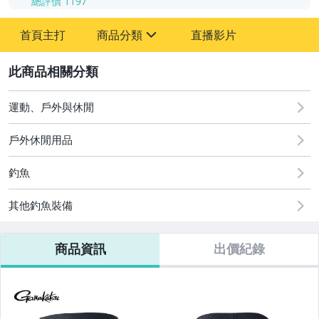
總評價
1197
-
首頁主打
商品分類
直播影片
-
sign
運動、戶外與休閒
2
運動、戶外與休閒
戶外休閒用品
釣魚
其他釣魚裝備
商品資訊
出價紀錄