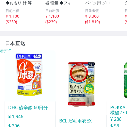
◆おもり 針 等 釣
器 軽量 ◆フィッ
バイク用 グロー
り 海釣り 川釣り
シュグリップ 防
ブ GK-2273 アー
目前出價
目前出價
目前出價
錆性 フィッシュ
バンメッシュグロ
¥ 1,100
¥ 1,100
¥ 8,360
¥
グリッパー コン
ーブ Grey Black
(
$239
)
(
$239
)
(
$1,810
)
(
パクト 魚掴み器
Lya
ステンレス鋼
日本直送
看更多
DHC 硫辛酸 60日分
POKKA
檬酸27
¥ 1,946
155ml
¥ 288
BCL 眉毛雨衣EX
$ 396
$ 58