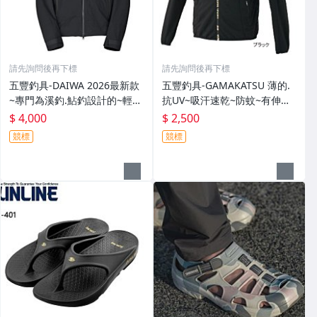
請先詢問後再下標
請先詢問後再下標
五豐釣具-DAIWA 2026最新款
五豐釣具-GAMAKATSU 薄的.
~專門為溪釣.鮎釣設計的~輕
抗UV~吸汗速乾~防蚊~有伸縮
便.薄的短版防水雨衣DR-3926J
彈性付帽防曬外套 GM-3547
$ 4,000
$ 2,500
外套特價4000元
特價2000元
競標
競標