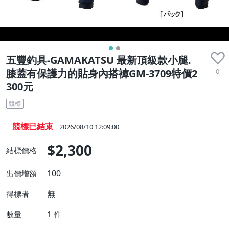
五豐釣具-GAMAKATSU 最新頂級款小腿.
0
膝蓋有保護力的貼身內搭褲GM-3709特價2
300元
競標
競標已結束
2026/08/10 12:09:00
$2,300
結標價格
100
出價增額
無
得標者
1
件
數量