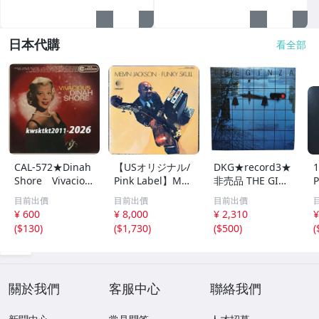
日本代購
看全部
CAL-572★Dinah
【USオリジナル/
DKG★record3★
1
Shore Vivaciou
Pink Label】Mel
非売品 THE GINZ
P
s
vin Jackson - Fun
A 資生堂 ザ・ギ
a
目前出價
目前出價
目前出價
ky Skull (Limelig
ンザ 記念 企画ア
¥ 600
¥ 8,000
¥ 2,310
¥
ht LS-8071) エレ
ルバム 非売品レ
(
$130
)
(
$1,730
)
(
$500
)
(
クトリック・ジャ
コード 和ジャズ
ズ/レアグルーヴ
LP レコード 1975
名盤/AACM
年
關於我們
客服中心
聯絡我們