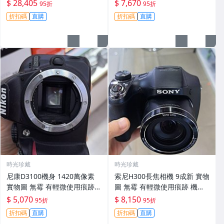
功能一切正常 無拆修無-3430
翻新 有輕微使用痕跡 鏡頭-34
$ 28,405
$ 7,670
95折
95折
30
折扣碼
直購
折扣碼
直購
時光珍藏
時光珍藏
尼康D3100機身 1420萬像素
索尼H300長焦相機 9成新 實物
實物圖 無霉 有輕微使用痕跡
圖 無霉 有輕微使用痕跡 機身
機身原裝 無拆修無翻新 臨-34
鏡頭原裝 無拆修無翻新-3430
$ 5,070
$ 8,150
95折
95折
3
折扣碼
直購
折扣碼
直購