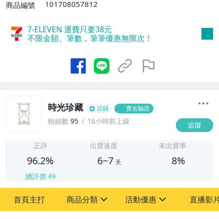
101708057812
商品編號
7-ELEVEN 運費只要
38
元
不限金額、筆數，筆筆優惠無限次！
時光珍藏
店鋪
實名驗證
粉絲數
95
16小時前上線
追蹤
6
正評
出貨速度
未出貨率
96.2%
6~7
8%
天
總評價
49
首頁主打
商品分類
活動優惠
直播影
sign
sign