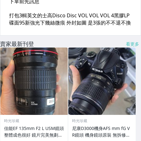
賣家最新刊登
看更多
時光珍藏
時光珍藏
佳能EF 135mm F2 L USM鏡頭
尼康D3000機身AFS mm fG V
整體成色很好 鏡片完美無劃痕
R鏡頭 機身鏡頭原裝 無拆修無