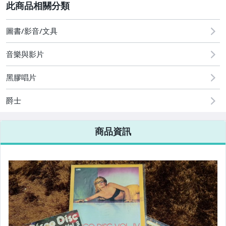
2
其它
[全店] 粉絲專享
[全店] 週年慶
圖書/影音/文具
音樂與影片
黑膠唱片
爵士
商品資訊