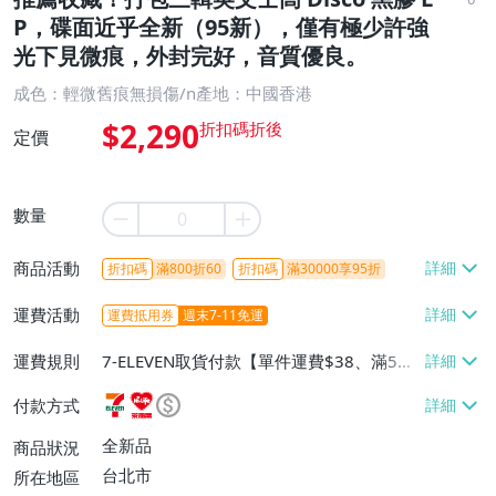
P，碟面近乎全新（95新），僅有極少許強
光下見微痕，外封完好，音質優良。
成色：輕微舊痕無損傷/n產地：中國香港
$2,290
定價
數量
商品活動
折扣碼
滿800折60
折扣碼
滿30000享95折
運費活動
運費抵用券
週末7-11免運
運費規則
7-ELEVEN取貨付款【單件運費$38、滿5件
或消費滿$1298免運費】、7-ELEVEN取貨
付款方式
不付款【免運費】、萊爾富取貨付款【單件
運費$60、滿5件或消費滿$1298免運
全新品
商品狀況
費】、宅配/貨運【單件運費$120、滿5件
台北市
所在地區
或消費滿$1598免運費】