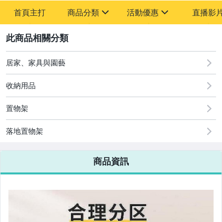
首頁主打
商品分類
活動優惠
直播影
sign
sign
2
其它
[全店] 新品回饋
居家、家具與園藝
收納用品
置物架
落地置物架
商品資訊