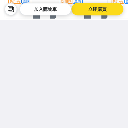
折扣碼
直購
折扣碼
直購
折扣碼
加入購物車
立即購買
賣家最新刊登
看更多
人氣賣家
人氣賣家
台灣百貨批發~滿599免運
台灣百貨批發~滿599免運
西班牙進口輕奢浮雕醬油醋瓶
珍藏版台灣繁體原版漢唐倪海
防漏防塵密封油壺香油瓶料酒
廈中醫書籍全套天紀人紀針灸
果汁瓶~
大成黃帝內經傷寒論金匱要略
$ 145
~
$ 480
$ 419
~
$ 2,250
神農本草經線裝皮面燙金~T08
折扣碼
直購
折扣碼
直購