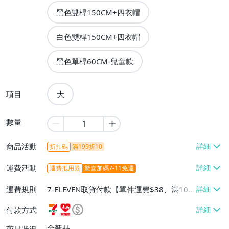
黑色雙桿150CM+四衣帽
白色雙桿150CM+四衣帽
黑色單桿60CM-兒童款
項目
大
數量
商品活動
折扣碼
滿199折10
運費活動
運費抵用券
驚喜加碼7-11免運
運費規則
7-ELEVEN取貨付款【單件運費$38、滿100
件或消費滿$599免運費】、萊爾富取貨付
付款方式
款【單件運費$60、滿100件或消費滿$599
免運費】、宅配/貨運【單件運費$80、滿1
全新品
商品狀況