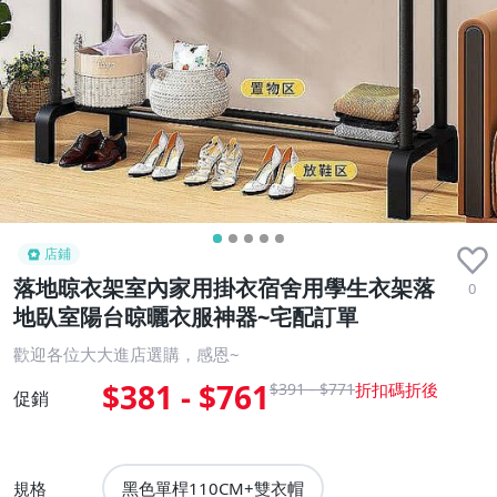
店鋪
落地晾衣架室內家用掛衣宿舍用學生衣架落
0
地臥室陽台晾曬衣服神器~宅配訂單
歡迎各位大大進店選購，感恩~
$381 - $761
$391 - $771
促銷
規格
黑色單桿110CM+雙衣帽