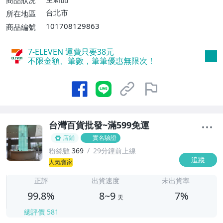
00件或消費滿$599免運費】
台北市
所在地區
101708129863
商品編號
7-ELEVEN 運費只要
38
元
不限金額、筆數，筆筆優惠無限次！
台灣百貨批發~滿599免運
店鋪
實名驗證
粉絲數
369
29分鐘前上線
追蹤
8
人氣賣家
正評
出貨速度
未出貨率
99.8%
8~9
7%
天
總評價
581