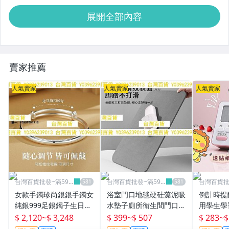
展開全部內容
賣家推薦
人氣賣家
人氣賣家
人氣賣家
台灣百貨批發~滿599
台灣百貨批發~滿599
台灣百貨批
免運
免運
免運
女款手鐲珍尚銀銀手鐲女
浴室門口地毯硬硅藻泥吸
倒計時提
純銀999足銀鐲子生日禮
水墊子廁所衛生間門口防
用學生學
物送女友1693手鐲首飾
滑耐磨家用速干進門浴室
器時間管
$ 2,120
~
$ 3,248
$ 399
~
$ 507
$ 283
~
$
地墊衛生間墊
百貨