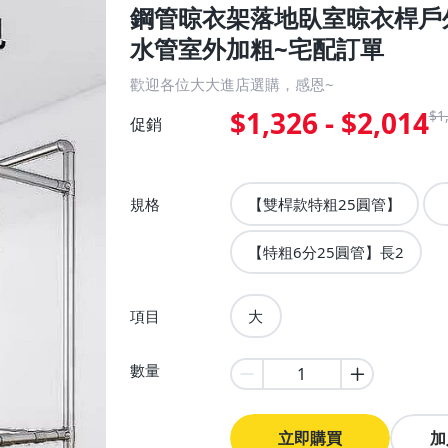
鋼管晾衣架落地臥室晾衣桿戶
水管室外加粗~宅配訂單
歡迎各位大大進店選購，感恩~
$1,326 - $2,014
$1
促銷
規格
【雙桿款特粗25圓管】
【特粗6分25圓管】長2
項目
大
數量
立即購買
加