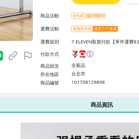
商品活動
折扣碼
滿199折10
運費活動
運費抵用券
週末7-11免運
運費規則
7-ELEVEN取貨付款【單件運費$
萊爾富取貨付款【單件運費$60、
付款方式
配/貨運【單件運費$80、滿100
全新品
商品狀況
台北市
所在地區
101708129898
商品編號
7-ELEVEN 運費只要
38
元
不限金額、筆數，筆筆優惠無限次！
商品資訊