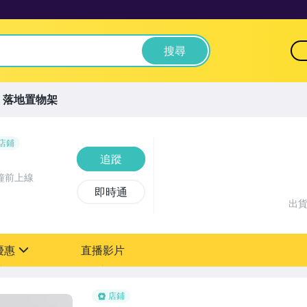
搜尋
落地置物架
店鋪
追蹤
鐘前上線
即時通
出
優惠
直播影片
sign
店鋪