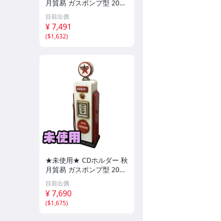
月貿易 ガスポンプ型 205
MS1624 直接お渡し歓迎
目前出價
OUK895192相
¥ 7,491
(
$1,632
)
★未使用★ CDホルダー 秋
月貿易 ガスポンプ型 205
MS1624 直接お渡し歓迎 B
目前出價
QK895193相
¥ 7,690
(
$1,675
)