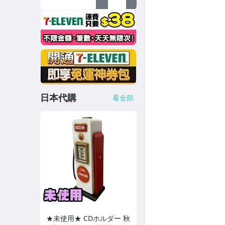
日本代購
看全部
★未使用★ CDホルダー 秋