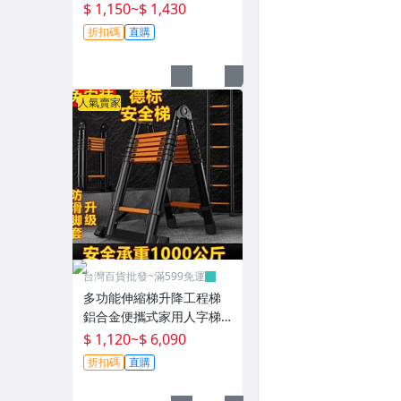
墊門檻緩衝墊~P0802
$ 1,150
~
$ 1,430
折扣碼
直購
人氣賣家
台灣百貨批發~滿599免運
多功能伸縮梯升降工程梯
鋁合金便攜式家用人字梯
直梯不銹鋼折疊梯~T0730
$ 1,120
~
$ 6,090
折扣碼
直購