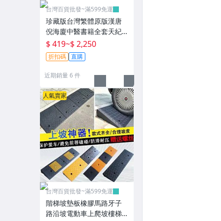
台灣百貨批發~滿599免運
珍藏版台灣繁體原版漢唐
倪海廈中醫書籍全套天紀
人紀針灸大成黃帝內經傷
$ 419
~
$ 2,250
寒論金匱要略神農本草經
折扣碼
直購
線裝皮面燙金~T0808
近期銷量 6 件
人氣賣家
台灣百貨批發~滿599免運
階梯坡墊板橡膠馬路牙子
路沿坡電動車上爬坡樓梯