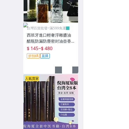
台灣百貨批發~滿599免運
西班牙進口輕奢浮雕醬油
醋瓶防漏防塵密封油壺香
油瓶料酒果汁瓶~
$ 145
~
$ 480
折扣碼
直購
人氣賣家