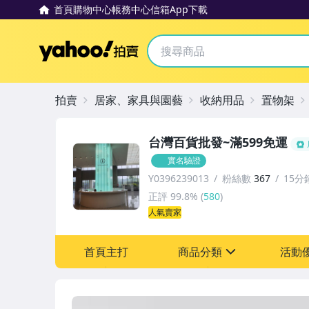
首頁
購物中心
帳務中心
信箱
App下載
Yahoo拍賣
拍賣
居家、家具與園藝
收納用品
置物架
台灣百貨批發~滿599免運
實名驗證
Y0396239013
粉絲數
367
15分
正評
99.8%
(
580
)
人氣賣家
首頁主打
商品分類
活動
sign
其它
[全店] 新品回饋