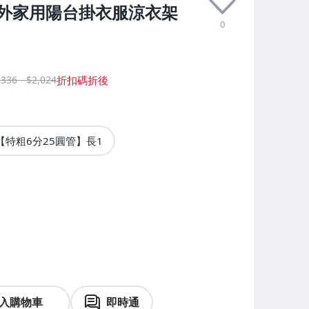
外家用陽台掛衣服涼衣架
0
,336 - $2,024
【特粗6分25圓管】長1
入購物車
即時通