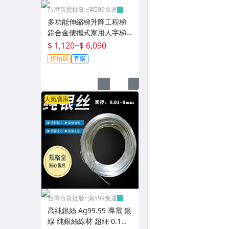
台灣百貨批發~滿599免運
多功能伸縮梯升降工程梯
鋁合金便攜式家用人字梯
直梯不銹鋼折疊梯~T0730
$ 1,120
~
$ 6,090
折扣碼
直購
人氣賣家
台灣百貨批發~滿599免運
高純銀絲 Ag99.99 導電 銀
線 純銀絲線材 超細 0.1m