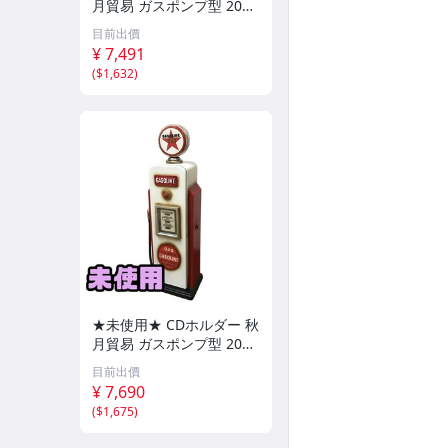
月貿易 ガスポンプ型 205
MS1624 直接お渡し歓迎
目前出價
OUK895192相
¥ 7,491
(
$1,632
)
★未使用★ CDホルダー 秋
月貿易 ガスポンプ型 205
MS1624 直接お渡し歓迎 B
目前出價
QK895193相
¥ 7,690
(
$1,675
)