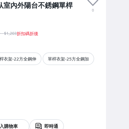
用臥室內外陽台不銹鋼單桿
0
 - $1,203
桿衣架-22方全鋼伸
單桿衣架-25方全鋼加
入購物車
即時通