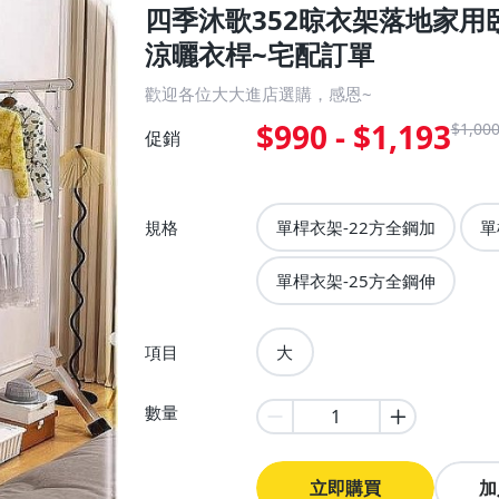
四季沐歌352晾衣架落地家
涼曬衣桿~宅配訂單
歡迎各位大大進店選購，感恩~
$990 - $1,193
$1,000
促銷
規格
單桿衣架-22方全鋼加
單
單桿衣架-25方全鋼伸
項目
大
數量
立即購買
加