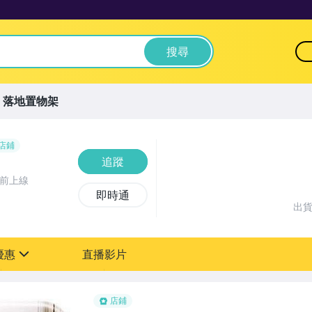
搜尋
落地置物架
店鋪
追蹤
時前上線
即時通
出
優惠
直播影片
sign
店鋪