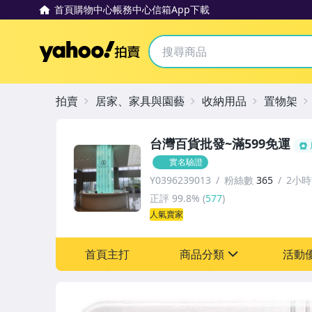
首頁
購物中心
帳務中心
信箱
App下載
Yahoo拍賣
拍賣
居家、家具與園藝
收納用品
置物架
台灣百貨批發~滿599免運
實名驗證
Y0396239013
粉絲數
365
2小
正評
99.8%
(
577
)
人氣賣家
首頁主打
商品分類
活動
sign
其它
[全店] 新品回饋