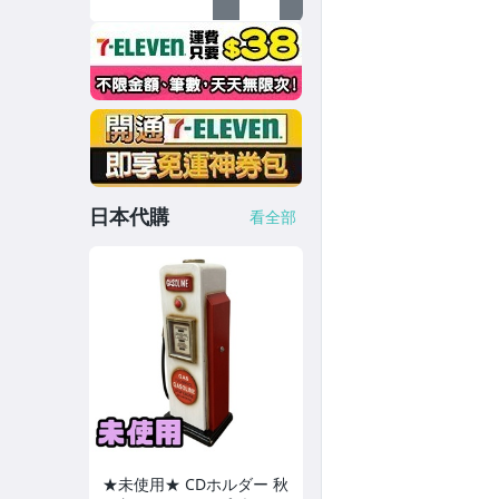
日本代購
看全部
★未使用★ CDホルダー 秋