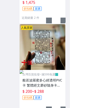
m 實驗科研
$ 1,475
折扣碼
直購
近期銷量 2 件
人氣賣家
台灣百貨批發~滿599免運
般若波羅蜜多心經透明PVC
卡 繁體經文磨砂隨身卡片~
T0721
$ 200
~
$ 288
折扣碼
直購