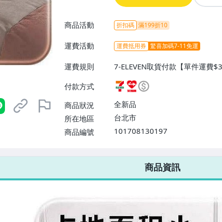
商品活動
折扣碼
滿199折10
運費活動
運費抵用券
驚喜加碼7-11免運
運費規則
7-ELEVEN取貨付款【單件運費$
萊爾富取貨付款【單件運費$60、
付款方式
配/貨運【單件運費$80、滿100
全新品
商品狀況
台北市
所在地區
101708130197
商品編號
7-ELEVEN 運費只要
38
元
不限金額、筆數，筆筆優惠無限次！
商品資訊