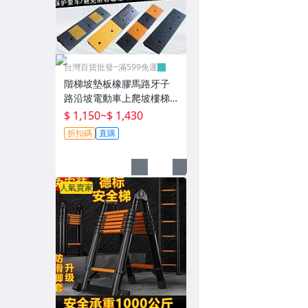
台灣百貨批發~滿599免運
階梯坡墊板橡膠馬路牙子
路沿坡電動車上爬坡樓梯
墊門檻緩衝墊~P0802
$ 1,150
~
$ 1,430
折扣碼
直購
人氣賣家