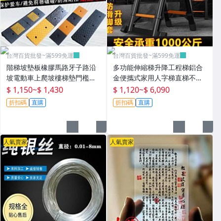
台灣百貨批發~滿599免運
台灣百貨批發~滿599免運
階梯坡墊板橡膠馬路牙子路沿
多功能伸縮梯升降工程梯鋁合
坡電動車上爬坡樓梯墊門檻緩
金便攜式家用人字梯直梯不銹
衝墊~P0802
鋼折疊梯~T0730
$ 1,150
~
$ 1,430
$ 1,120
~
$ 6,090
折扣碼
直購
折扣碼
直購
人氣賣家
人氣賣家