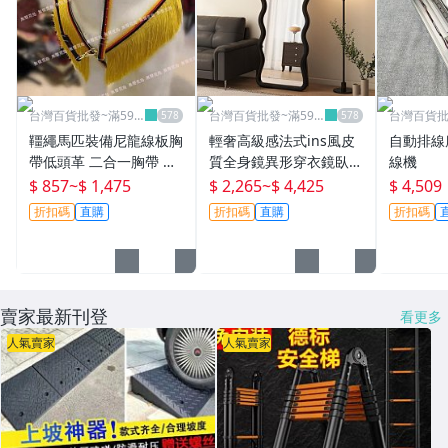
台灣百貨批發~滿599
台灣百貨批發~滿599
台灣百貨批
免運
免運
免運
韁繩馬匹裝備尼龍線板胸
輕奢高級感法式ins風皮
自動排線
帶低頭革 二合一胸帶 馬
質全身鏡異形穿衣鏡臥室
線機
術用品馬胸帶無聲荒島
中古風試衣大鏡子台灣百
$ 857
~
$ 1,475
$ 2,265
~
$ 4,425
$ 4,509
貨
折扣碼
直購
折扣碼
直購
折扣碼
賣家最新刊登
看更多
人氣賣家
人氣賣家