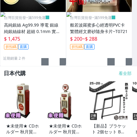
台灣百貨批發~滿599免運
台灣百貨批發~滿599免運
高純銀絲 Ag99.99 導電 銀線
般若波羅蜜多心經透明PVC卡
純銀絲線材 超細 0.1mm 實驗
繁體經文磨砂隨身卡片~T0721
科研
$ 1,475
$ 200
~
$ 288
折扣碼
直購
折扣碼
直購
近期銷量 2 件
日本代購
看全部
★未使用★ CDホ
★未使用★ CDホ
【新品】ブラケッ
ルダー 秋月貿易
ルダー 秋月貿易
ト 2個セット Bタ