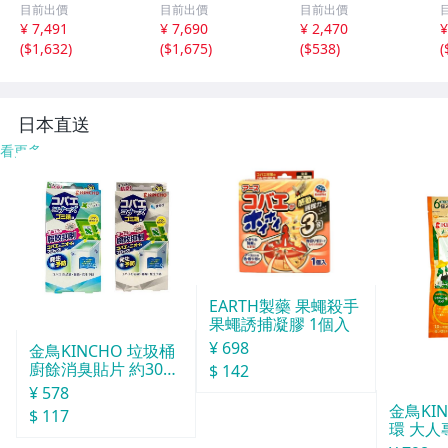
ガスポンプ型 205
ガスポンプ型 205
イプ 25cm×20cm
目前出價
目前出價
目前出價
MS1624 直接お
MS1624 直接お
BICTMO 鉄筋 ア
¥ 7,491
¥ 7,690
¥ 2,470
¥
渡し歓迎 OUK89
渡し歓迎 BQK89
イアン L型 棚受
(
$1,632
)
(
$1,675
)
(
$538
)
(
5192相
5193相
け金具 DIY ブラ
ック
日本直送
看更多
EARTH製藥 果蠅殺手
果蠅誘捕凝膠 1個入
¥ 698
金鳥KINCHO 垃圾桶
廚餘消臭貼片 約30天
$ 142
分
¥ 578
金鳥KI
$ 117
環 大人