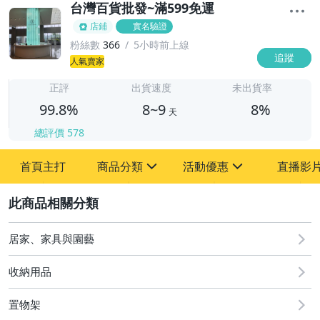
台灣百貨批發~滿599免運
店鋪
實名驗證
粉絲數
366
5小時前上線
追蹤
8
人氣賣家
正評
出貨速度
未出貨率
99.8%
8~9
8%
天
總評價
578
首頁主打
商品分類
活動優惠
直播影
sign
sign
2
其它
[全店] 新品回饋
居家、家具與園藝
收納用品
置物架