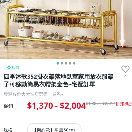
店鋪
四季沐歌352掛衣架落地臥室家用放衣服架
0
子可移動簡易衣帽架金色~宅配訂單
歡迎各位大大進店選購，感恩~
$1,370 - $2,004
$1,380 - $2,014
促銷
規格
【簡約款】單層60cm-