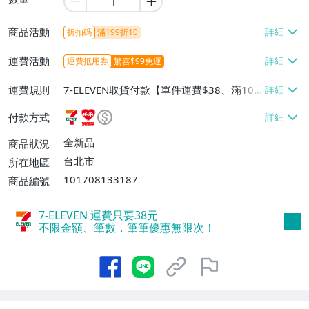
商品活動
折扣碼
滿199折10
運費活動
運費抵用券
驚喜$99免運
運費規則
7-ELEVEN取貨付款【單件運費$38、滿100
件或消費滿$599免運費】、萊爾富取貨付
付款方式
款【單件運費$60、滿100件或消費滿$599
免運費】、宅配/貨運【單件運費$80、滿1
全新品
商品狀況
00件或消費滿$599免運費】
台北市
所在地區
101708133187
商品編號
7-ELEVEN 運費只要
38
元
不限金額、筆數，筆筆優惠無限次！