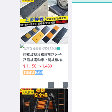
台灣百貨批發~滿599免運
階梯坡墊板橡膠馬路牙子
路沿坡電動車上爬坡樓梯
墊門檻緩衝墊~P0802
$ 1,150
~
$ 1,430
折扣碼
直購
人氣賣家