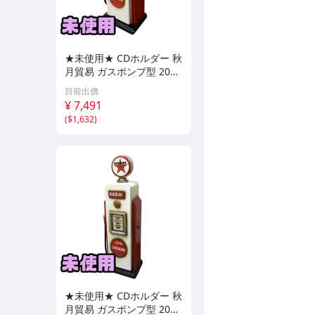
★未使用★ CDホルダー 秋
月貿易 ガスポンプ型 205
MS1624 直接お渡し歓迎
目前出價
OUK895192相
¥ 7,491
(
$1,632
)
★未使用★ CDホルダー 秋
月貿易 ガスポンプ型 205