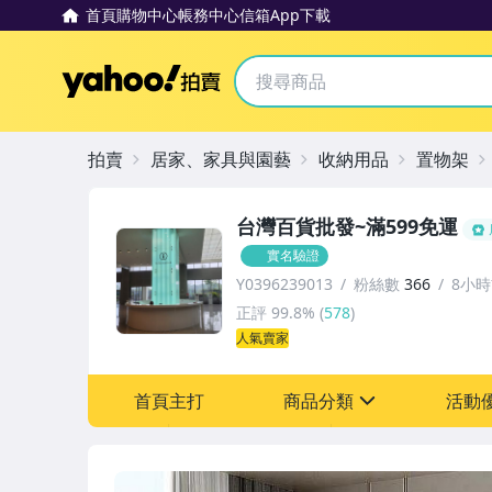
首頁
購物中心
帳務中心
信箱
App下載
Yahoo拍賣
拍賣
居家、家具與園藝
收納用品
置物架
台灣百貨批發~滿599免運
實名驗證
Y0396239013
粉絲數
366
8小
正評
99.8%
(
578
)
人氣賣家
首頁主打
商品分類
活動
sign
其它
[全店] 新品回饋