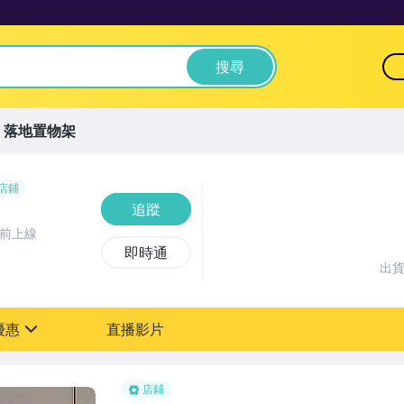
搜尋
落地置物架
店鋪
追蹤
時前上線
即時通
出
優惠
直播影片
sign
店鋪