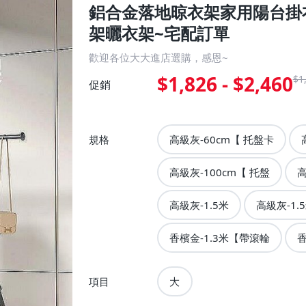
鋁合金落地晾衣架家用陽台掛
架曬衣架~宅配訂單
歡迎各位大大進店選購，感恩~
$1,826 - $2,460
$1
促銷
規格
高級灰-60cm【 托盤卡
高級灰-100cm【 托盤
高
高級灰-1.5米
高級灰-1.
香檳金-1.3米【帶滾輪
香
項目
大