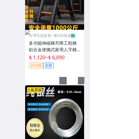
台灣百貨批發~滿599免運
多功能伸縮梯升降工程梯
鋁合金便攜式家用人字梯
直梯不銹鋼折疊梯~T0730
$ 1,120
~
$ 6,090
折扣碼
直購
人氣賣家