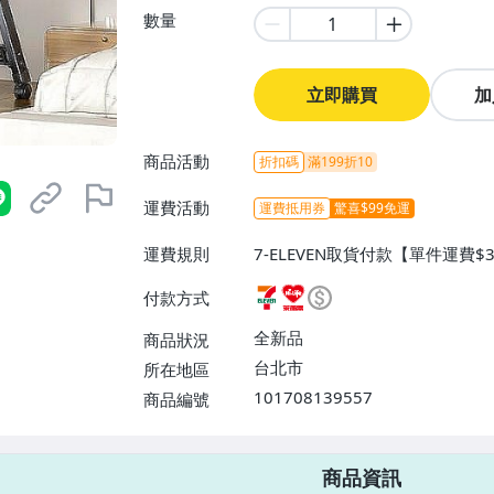
數量
立即購買
加
商品活動
折扣碼
滿199折10
運費活動
運費抵用券
驚喜$99免運
運費規則
7-ELEVEN取貨付款【單件運費$
萊爾富取貨付款【單件運費$60、
付款方式
配/貨運【單件運費$80、滿100
全新品
商品狀況
台北市
所在地區
101708139557
商品編號
7-ELEVEN 運費只要
38
元
不限金額、筆數，筆筆優惠無限次！
商品資訊