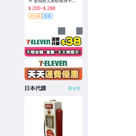
卡 繁體經文磨砂隨身卡片~
T0721
$ 200
~
$ 288
折扣碼
直購
日本代購
看全部