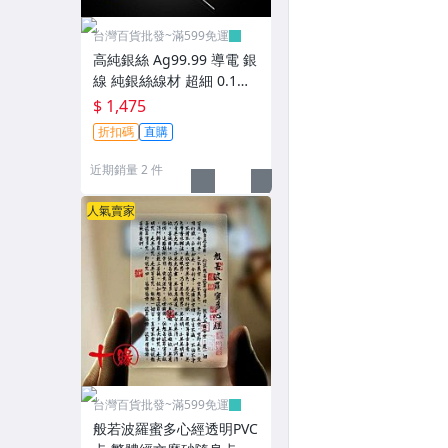
台灣百貨批發~滿599免運
高純銀絲 Ag99.99 導電 銀
線 純銀絲線材 超細 0.1m
m 實驗科研
$ 1,475
折扣碼
直購
近期銷量 2 件
人氣賣家
台灣百貨批發~滿599免運
般若波羅蜜多心經透明PVC