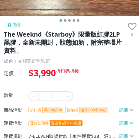
店鋪
The Weeknd《Starboy》限量版紅膠2LP
0
黑膠，全新未開封，狀態如新，附完整唱片
資料。
成色：品相完好無瑕疵
$3,990
定價
數量
商品活動
折扣碼
滿800折60
折扣碼
滿30000享95折
運費活動
運費抵用券
驚喜加碼7-11免運
運費規則
7-ELEVEN取貨付款【單件運費$38、滿5件