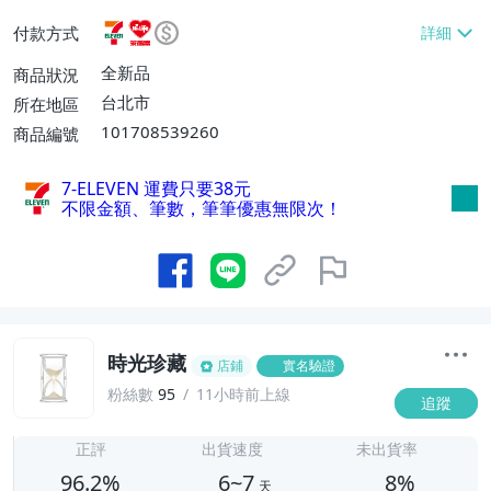
或消費滿$1298免運費】、7-ELEVEN取貨
付款方式
不付款【免運費】、萊爾富取貨付款【單件
運費$60、滿5件或消費滿$1298免運
全新品
商品狀況
費】、宅配/貨運【單件運費$120、滿5件
台北市
所在地區
或消費滿$1598免運費】
101708539260
商品編號
7-ELEVEN 運費只要
38
元
不限金額、筆數，筆筆優惠無限次！
時光珍藏
店鋪
實名驗證
粉絲數
95
11小時前上線
追蹤
6
正評
出貨速度
未出貨率
96.2%
6~7
8%
天