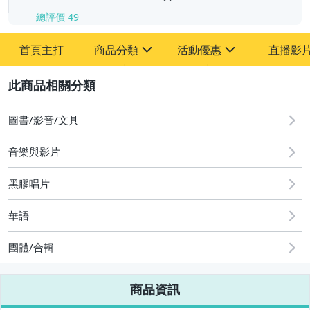
總評價
49
首頁主打
商品分類
活動優惠
直播影
sign
sign
2
其它
[全店] 粉絲專享
[全店] 週年慶
圖書/影音/文具
音樂與影片
黑膠唱片
華語
團體/合輯
商品資訊