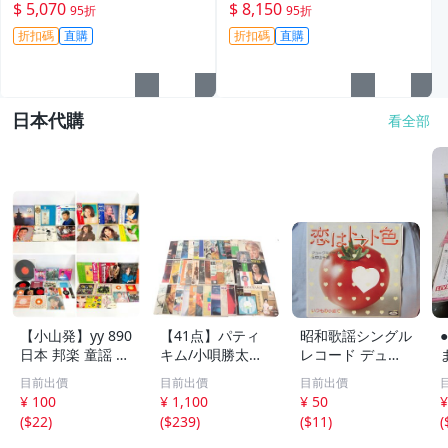
機身原裝 無拆修無翻新 臨-34
鏡頭原裝 無拆修無翻新-3430
$ 5,070
$ 8,150
95折
95折
3
折扣碼
直購
折扣碼
直購
日本代購
看全部
【小山発】yy 890
【41点】パティ
昭和歌謡シングル
日本 邦楽 童謡 知
キム/小唄勝太郎/
レコード デュー
育 教育 バイオリ
メラクリーノ/ノ
クエイセス＆中山
目前出價
目前出價
目前出價
ン 洋楽 ブルース
ーマンルボフ 等
千夏 / 恋はトマト
¥ 100
¥ 1,100
¥ 50
¥
石原裕次郎 八代
レコード ポップ
色 いつもの小
(
$22
)
(
$239
)
(
$11
)
(
亜紀 森昌子 など
ス ロック 等 洋楽
道で