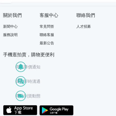
レコード 40枚 ま
邦楽 韓国 音楽 ま
とめて 現状品
とめ売り 2605-N
N
關於我們
客服中心
聯絡我們
新聞中心
常見問答
人才招募
服務說明
聯絡客服
最新公告
手機逛拍賣，購物更便利
商品降價通知
買賣即時溝通
商品到貨動態
APP Store
Google Play