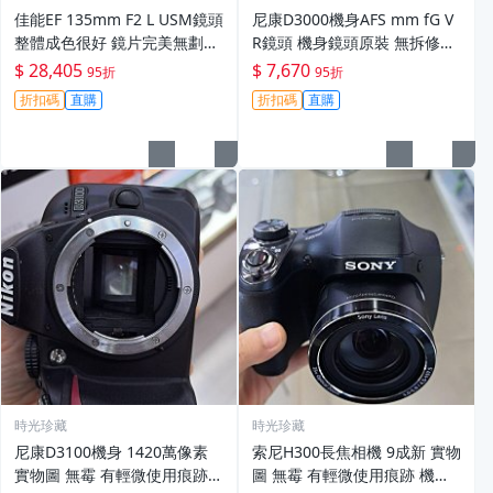
佳能EF 135mm F2 L USM鏡頭
尼康D3000機身AFS mm fG V
整體成色很好 鏡片完美無劃痕
R鏡頭 機身鏡頭原裝 無拆修無
功能一切正常 無拆修無-3430
翻新 有輕微使用痕跡 鏡頭-34
$ 28,405
$ 7,670
95折
95折
30
折扣碼
直購
折扣碼
直購
時光珍藏
時光珍藏
尼康D3100機身 1420萬像素
索尼H300長焦相機 9成新 實物
實物圖 無霉 有輕微使用痕跡
圖 無霉 有輕微使用痕跡 機身