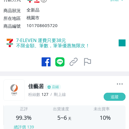
付款【單件運費$38、滿4件或消費滿$888
免運費】、萊爾富取貨付款【單件運費$6
全新品
商品狀況
0、滿4件或消費滿$888免運費】、宅配/貨
桃園市
所在地區
運【單件運費$490】
101708605720
商品編號
7-ELEVEN 運費只要
38
元
不限金額、筆數，筆筆優惠無限次！
佳藝居
店鋪
粉絲數
127
剛上線
追蹤
5
正評
出貨速度
未出貨率
99.3%
5~6
10%
天
總評價
139