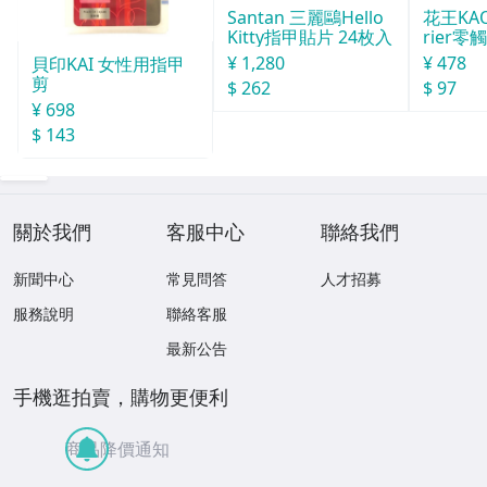
Santan 三麗鷗Hello
花王KAO
Kitty指甲貼片 24枚入
rier
棉 日用
¥ 1,280
¥ 478
貝印KAI 女性用指甲
剪
$ 262
$ 97
¥ 698
$ 143
關於我們
客服中心
聯絡我們
新聞中心
常見問答
人才招募
服務說明
聯絡客服
最新公告
手機逛拍賣，購物更便利
商品降價通知