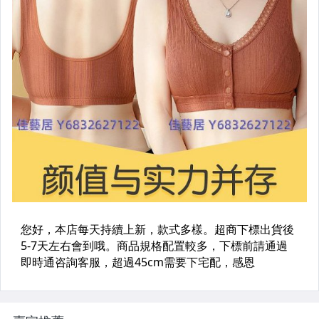
可調節細肩帶
蠶絲闊腿褲
螺絲刀套裝
內襯褲裙
沙金首飾
適用LV配件
沙發補色膏
爵士成人演出服
餃子包胸包
春秋闊腿褲裙
胖胖杯