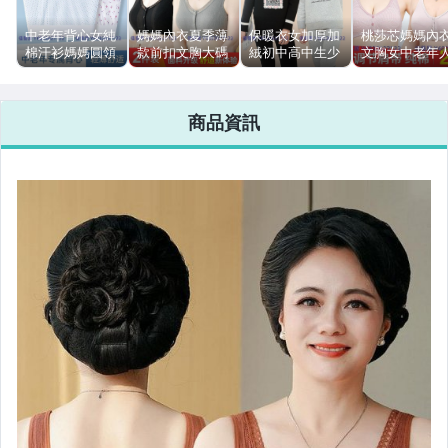
漁夫帽
中老年背心女純
媽媽內衣夏季薄
保暖衣女加厚加
桃莎芯媽媽內
棉汗衫媽媽圓領
款前扣文胸大碼
絨初中高中生少
文胸女中老年
打底衫
打底內衣全棉老
無鋼圈內衣女中
女大童中學生女
純棉胸罩背心
人背心薄老太太
老年老人背心式
孩外穿保暖內衣
攏無鋼圈前扣
純棉內衣
短袖-佳藝居
胸罩-佳藝居
套裝-佳藝居
款-佳藝居
商品資訊
緞面蠶絲上衣
千鳥格
莫代爾棉長裙
休閒長褲
銀色涼拖女
拉桿旅行包
紗巾
牛仔外套