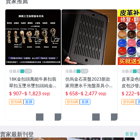
賣家推薦
純銀飾品配件
包頭涼鞋
防水輕便旅行包袋
高爾夫球桿套
赫本裙
假兩件褲裙
佳藝居
佳藝居
佳藝居
18K金扣頭萬能牛鼻扣翡
仿烏金石茶盤2023新款
皮革染色
冰種瓷茶杯
翠扣玉墜吊墜扣頭純金瓜
家用瀝水干泡盤茶具小型
皮包沙發
子扣夾扣橫孔玉扣-佳藝
功夫茶海茶托盤茶台-zer
真皮衣補
$ 907
~
$ 1,823
$ 658
~
$ 2,477
$ 222
~
$
99折
99折
羊脂玉白瓷茶杯
居
o潮流屋
居
折扣碼
直購
折扣碼
直購
折扣碼
掛竹筒
包臀裙子
賣家最新刊登
防水布小挎包
看更多