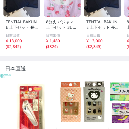
diy串珠配件
棉麻束口袋
TENTIAL BAKUN
8分丈 パジャマ
TENTIAL BAKUN
E 上下セット 長
上下セット 3L チ
E 上下セット 長
包帶配件
袖
ェリー柄 パープ
袖
目前出價
目前出價
目前出價
ル 紫
¥ 13,000
¥ 1,480
¥ 13,000
¥
其它
(
$2,845
)
(
$324
)
(
$2,845
)
(
日本直送
看更多