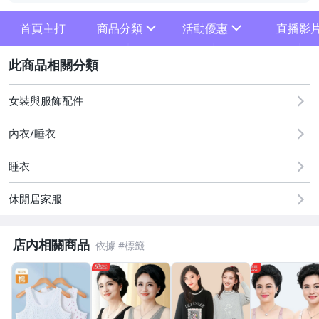
首頁主打
商品分類
活動優惠
直播影
sign
sign
2
滿件折扣
[全店] 佳藝居粉絲大優惠
女裝與服飾配件
內衣/睡衣
睡衣
休閒居家服
佳藝居
店內相關商品
925銀平安扣
游泳衣