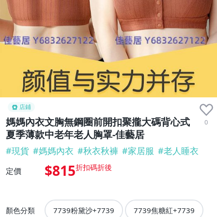
店鋪
媽媽內衣文胸無鋼圈前開扣聚攏大碼背心式
0
夏季薄款中老年老人胸罩-佳藝居
#
現貨
#
媽媽內衣
#
秋衣秋褲
#
家居服
#
老人睡衣
$815
定價
顏色分類
7739粉黛沙+7739
7739焦糖紅+7739