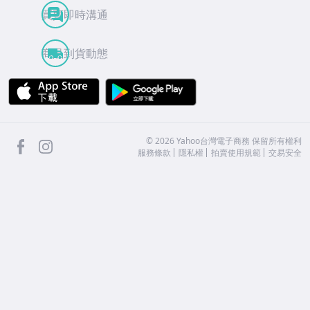
買賣即時溝通
商品到貨動態
APP Store
Google Play
facebook
Instagram
©
2026
Yahoo台灣電子商務 保留所有權利
服務條款
隱私權
拍賣使用規範
交易安全