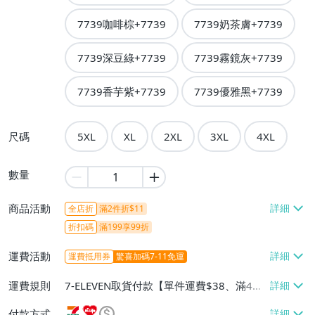
7739咖啡棕+7739
7739奶茶膚+7739
7739深豆綠+7739
7739霧鏡灰+7739
7739香芋紫+7739
7739優雅黑+7739
尺碼
5XL
XL
2XL
3XL
4XL
數量
商品活動
全店折
滿2件折$11
折扣碼
滿199享99折
運費活動
運費抵用券
驚喜加碼7-11免運
運費規則
7-ELEVEN取貨付款【單件運費$38、滿4件
或消費滿$888免運費】、7-ELEVEN取貨不
付款方式