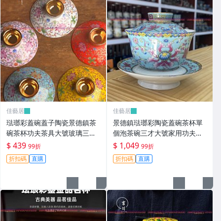
棒球帽
過濾網
皮衣短外套
吊帶背心
茶杯墊
佳藝居
佳藝居
內增高女鞋
琺瑯彩蓋碗蓋子陶瓷景德鎮茶
景德鎮琺瑯彩陶瓷蓋碗茶杯單
寵物衣服
碗茶杯功夫茶具大號玻璃三才
個泡茶碗三才大號家用功夫茶
碗單蓋-zero潮流屋
具不燙手-zero潮流屋
$ 439
$ 1,049
99折
99折
大碼超高跟
折扣碼
直購
折扣碼
直購
衛衣外套
衛生間衣架
中老年上衣