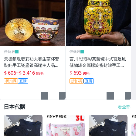
耳機保護套
陶瓷菜盤
適用相機背帶
明星同款衣服
佳藝居
佳藝居
茶水分離杯子
景德鎮琺瑯彩功夫養生茶杯套
言川 琺瑯彩茶葉罐中式宮廷風
裝純手工瓷鎏銀高端主人品茗
儲物罐金屬螺旋密封罐手工創
小香風緞面棉服
杯子茶盞-zero潮流屋
意茶倉-zero潮流屋
$ 606
~
$ 3,416
$ 693
99折
99折
折扣碼
直購
折扣碼
直購
主人單杯
平板保護套
日本代購
看全部
伴娘鞋
真皮腋下包
多功能行李箱