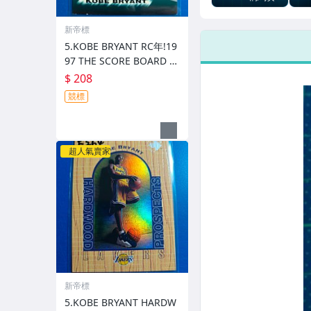
克亮!2024-25
KAL
MOSAIC
正
新帝標
5.KOBE BRYANT RC年!19
97 THE SCORE BOARD 角
損
$ 208
競標
超人氣賣家
新帝標
5.KOBE BRYANT HARDW