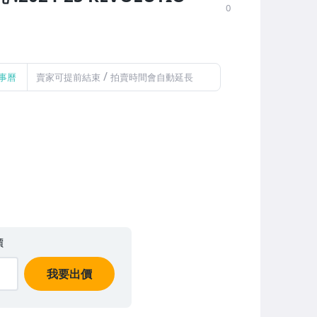
0
/
事曆
賣家可提前結束
拍賣時間會自動延長
價
我要出價