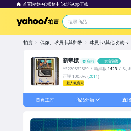
首頁
購物中心
帳務中心
信箱
App下載
Yahoo拍賣
拍賣
偶像、球員卡與郵幣
球員卡/其他收藏卡
新帝標
店鋪
實名驗證
Y5220332389
粉絲數
1425
3小
正評
100.0%
(
2011
)
超人氣賣家
首頁主打
商品分類
直
sign
其它