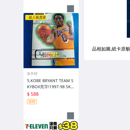
超人氣賣家
新帝標
5.KOBE BRYANT TEAM S
KYBOX亮字!1997-98 SKY
BOX PREMIUM
$ 588
競標