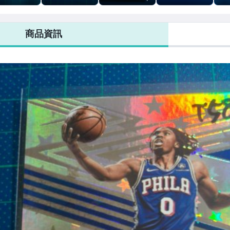
EIDOSCOPIC
DONRUSS 綠放
面簽!2025-26
NEW YEAR版 紅
亮!2
銀亮特卡
射亮
TOPPS 3 THREE
碎冰亮!2021-22
SEL
REVOLUTION
CO
商品資訊