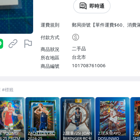
即時通
運費規則
郵局掛號【單件運費$60、消費滿
$60】
付款方式
二手品
商品狀況
台北市
所在地區
101708761006
商品編號
E YOUNG!
ZACH EDEY RC!
2.限量/25! JOAN
2.現灰狼AYO
2.Z
4-25 PRIZM
2024-25
BERINGER RC卡
DOSUNMO
SH