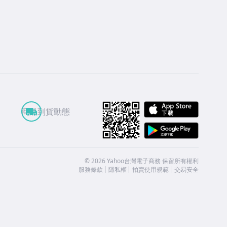
APP St
商品到貨動態
Google
©
2026
Yahoo台灣電子商務 保留所有權利
服務條款
隱私權
拍賣使用規範
交易安全