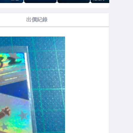
020-21
!2024-25 PRIZM
亮!2021-22
PRIZM
RC!
ECT
BASE
DONRUSS
FIREWORKS特
SEL
NCOURSE
OPTIC
卡
ME
出價紀錄
LEV