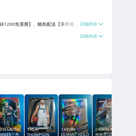
$1200免運費】、離島配送【單件運費
NEXT
ACH LAVINE
1.KLAY
1.KEVIN
2.NIKOLA JOKIC
四階
IMMER三色
THOMPSON
DURANT HOLO
泡泡亮!2022-23
SP