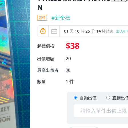
N
#
新帝標
競標
01
天
16
時
25
分
13
秒結束
加入行
$38
起標價格
20
出價增額
無
最高出價者
1
件
數量
自動出價
直接出