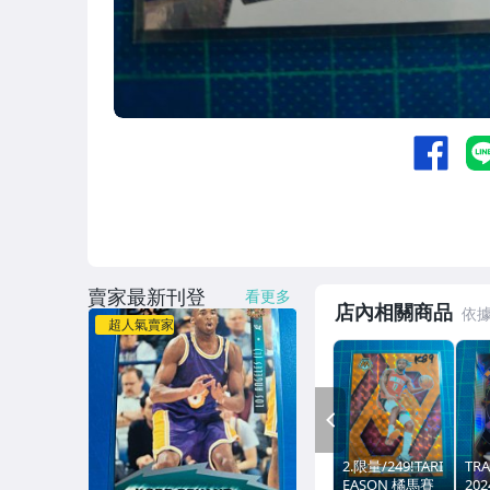
賣家最新刊登
看更多
店內相關商品
超人氣賣家
PREV
2.限量/249!TARI
TRA
EASON 橘馬賽
202