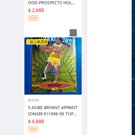
OOD PROSPECTS HOLO
亮木紋造型特卡!1997 UPP
$ 2,688
ER DECK
競標
超人氣賣家
新帝標
5.KOBE BRYANT APPARIT
IONS特卡!1998-99 TOPP
S CHROME (卡況優)
$ 6,888
競標