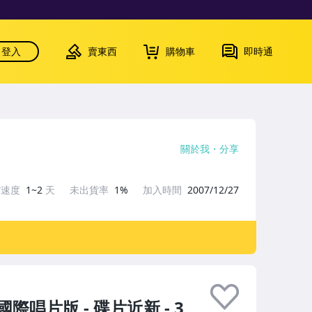
登入
賣東西
購物車
即時通
關於我
分享
貨速度
1~2
天
未出貨率
1%
加入時間
2007/12/27
國際唱片版 - 碟片近新 - 3