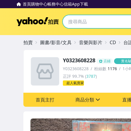
首頁
購物中心
帳務中心
信箱
App下載
Yahoo拍賣
拍賣
圖書/影音/文具
音樂與影片
CD
台
Y0323608228
店鋪
實名
Y0323608228
粉絲數
1176
1小
正評
99.7%
(
3787
)
超人氣賣家
首頁主打
商品分類
直
sign
其它