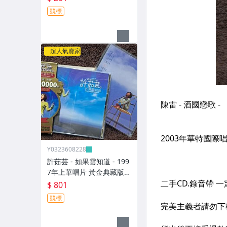
競標
超人氣賣家
Y0323608228
許茹芸 - 如果雲知道 - 199
7年上華唱片 黃金典藏版 -
碟片9成新 附外紙盒+寫真
$ 801
年曆 - 801元起標 大
競標