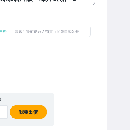
0
/
事曆
賣家可提前結束
拍賣時間會自動延長
價
我要出價