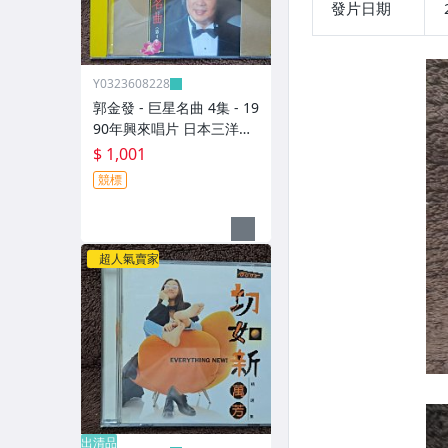
發片日期
Y0323608228
郭金發 - 巨星名曲 4集 - 19
90年興來唱片 日本三洋盤
- 碟片9成新 無IFPI - 1001
$ 1,001
元起標 M2316
競標
超人氣賣家
出清品