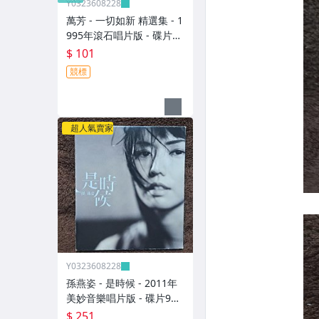
Y0323608228
萬芳 - 一切如新 精選集 - 1
995年滾石唱片版 - 碟片9
成新 附側標 - 101元起標
$ 101
M2365
競標
超人氣賣家
Y0323608228
孫燕姿 - 是時候 - 2011年
美妙音樂唱片版 - 碟片9成
新 無歌詞 - 251元起標 8
$ 251