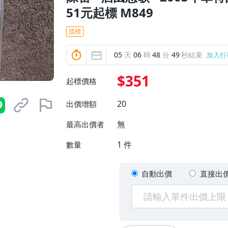
51元起標 M849
競標
05
天
06
時
48
分
48
秒結束
加入行
$351
起標價格
20
出價增額
無
最高出價者
1
件
數量
自動出價
直接出