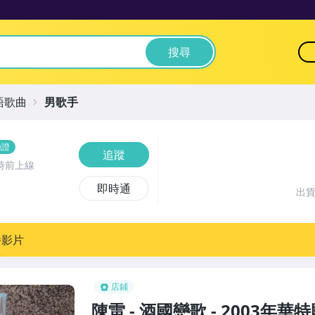
搜尋
語歌曲
男歌手
驗證
追蹤
時前上線
即時通
出
播影片
店鋪
陳雷 - 酒國戀歌 - 2003年華特