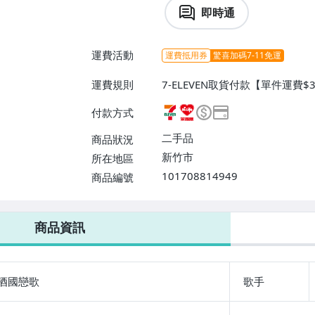
即時通
運費活動
運費抵用券
驚喜加碼7-11免運
運費規則
7-ELEVEN取貨付款【單件運費
爾富取貨付款【單件運費$60、消
付款方式
運費$60、滿8件或消費滿$300
二手品
商品狀況
新竹市
所在地區
101708814949
商品編號
7-ELEVEN 運費只要
38
元
不限金額、筆數，筆筆優惠無限次！
商品資訊
酒國戀歌
歌手