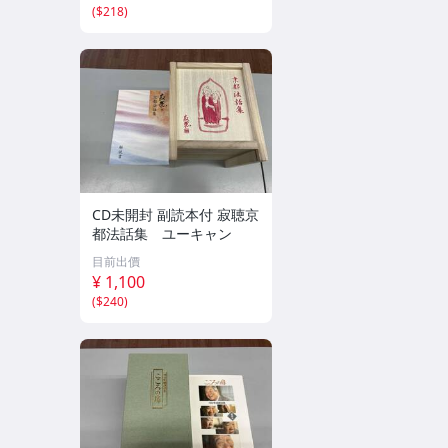
(
$218
)
CD未開封 副読本付 寂聴京
都法話集 ユーキャン
目前出價
¥ 1,100
(
$240
)