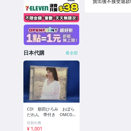
日本代購
看全部
CD! 順田ひろみ おぼら
だれん 帯付き OMCD-1
6 42405
目前出價
¥ 1,001