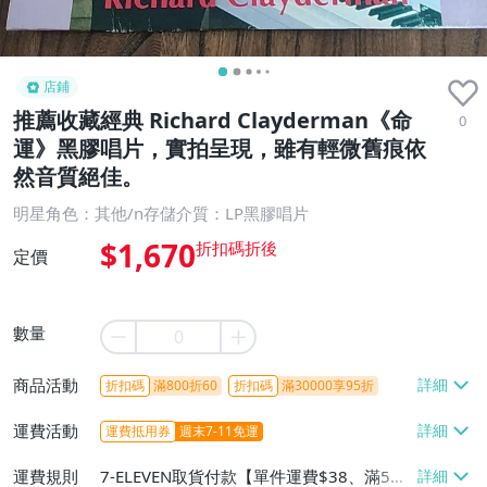
店鋪
推薦收藏經典 Richard Clayderman《命
0
運》黑膠唱片，實拍呈現，雖有輕微舊痕依
然音質絕佳。
明星角色：其他/n存儲介質：LP黑膠唱片
$1,670
定價
數量
商品活動
折扣碼
滿800折60
折扣碼
滿30000享95折
運費活動
運費抵用券
週末7-11免運
運費規則
7-ELEVEN取貨付款【單件運費$38、滿5件