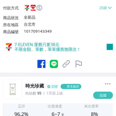
或消費滿$1298免運費】、7-ELEVEN取貨
付款方式
不付款【免運費】、萊爾富取貨付款【單件
運費$60、滿5件或消費滿$1298免運
全新品
商品狀況
費】、宅配/貨運【單件運費$120、滿5件
台北市
所在地區
或消費滿$1598免運費】
101709143349
商品編號
7-ELEVEN 運費只要
38
元
不限金額、筆數，筆筆優惠無限次！
時光珍藏
店鋪
實名驗證
粉絲數
95
1天前上線
追蹤
6
正評
出貨速度
未出貨率
96.2%
6~7
8%
天