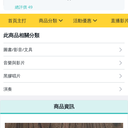
總評價
49
首頁主打
商品分類
活動優惠
直播影
sign
sign
2
其它
[全店] 粉絲專享
[全店] 週年慶
圖書/影音/文具
音樂與影片
黑膠唱片
演奏
商品資訊