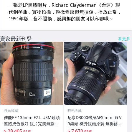
賣家最新刊登
看更多
時光珍藏
時光珍藏
佳能EF 135mm F2 L USM鏡頭
尼康D3000機身AFS mm fG V
整體成色很好 鏡片完美無劃痕
R鏡頭 機身鏡頭原裝 無拆修無
功能一切正常 無拆修無-3430
翻新 有輕微使用痕跡 鏡頭-34
$ 28,405
$ 7,670
95折
95折