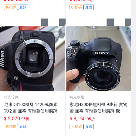
30
折扣碼
直購
折扣碼
直購
時光珍藏
時光珍藏
尼康D3100機身 1420萬像素
索尼H300長焦相機 9成新 實物
實物圖 無霉 有輕微使用痕跡
圖 無霉 有輕微使用痕跡 機身
機身原裝 無拆修無翻新 臨-34
鏡頭原裝 無拆修無翻新-3430
$ 5,070
$ 8,150
95折
95折
3
折扣碼
直購
折扣碼
直購