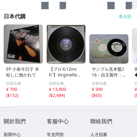
日本代購
看全部
EP 小泉今日子 木
【プロモ12inc
サンプル見本盤2
枯しに抱かれて
h”】Virginelle・
16：自主製作： T
Mickey B. / Luck
ORAYA 第12回
目前出價
目前出價
目前出價
y Tango・Let Th
秋田県吹奏楽コン
¥ 700
¥ 13,800
¥ 300
¥
e Rain 他 (VEJT-8
クール シングル
(
$152
)
(
$2,984
)
(
$65
)
(
9147)
レコード
關於我們
客服中心
聯絡我們
新聞中心
常見問答
人才招募