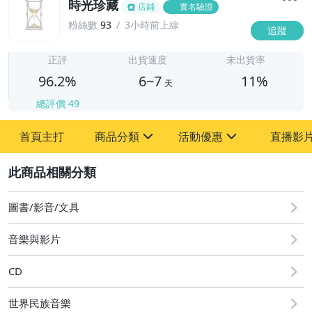
時光珍藏
店鋪
實名驗證
粉絲數
93
3小時前上線
追蹤
6
正評
出貨速度
未出貨率
96.2%
6~7
11%
天
總評價
49
首頁主打
商品分類
活動優惠
直播影
sign
sign
2
其它
[全店] 粉絲專享
[全店] 週年慶
圖書/影音/文具
音樂與影片
CD
世界民族音樂