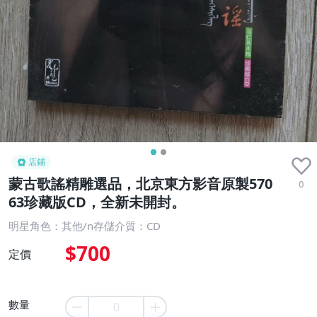
店鋪
蒙古歌謠精雕選品，北京東方影音原製570
0
63珍藏版CD，全新未開封。
明星角色：其他/n存儲介質：CD
$700
定價
數量