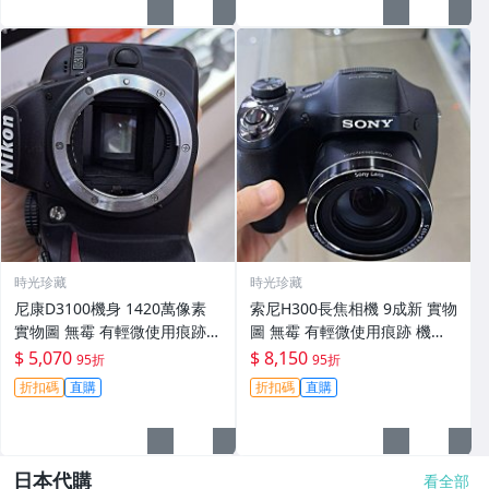
時光珍藏
時光珍藏
尼康D3100機身 1420萬像素
索尼H300長焦相機 9成新 實物
實物圖 無霉 有輕微使用痕跡
圖 無霉 有輕微使用痕跡 機身
機身原裝 無拆修無翻新 臨-34
鏡頭原裝 無拆修無翻新-3430
$ 5,070
$ 8,150
95折
95折
3
折扣碼
直購
折扣碼
直購
日本代購
看全部