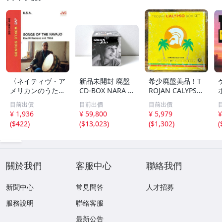
〈ネイティヴ・ア
新品未開封 廃盤
希少廃盤美品！T
メリカンのうた〉
CD-BOX NARA L
ROJAN CALYPSO
知恵と勇気の伝説
EAO SAMBA, FES
BOX SET 50曲 3C
目前出價
目前出價
目前出價
～ナバホ族の歌/
TIVAIS E TROPIC
D
¥ 1,936
¥ 59,800
¥ 5,979
¥
キー・キンリチー
ALIA ナラ・レオ
(
$422
)
(
$13,023
)
(
$1,302
)
(
ネ,ビリー・ロジ
ン キャリア初期
ャース,
の作品を収めたコ
レクターズ・ボッ
クス
關於我們
客服中心
聯絡我們
新聞中心
常見問答
人才招募
服務說明
聯絡客服
最新公告