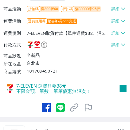
商品活動
折扣碼
滿800折60
折扣碼
滿30000享95折
運費活動
運費抵用券
驚喜加碼7-11免運
運費規則
7-ELEVEN取貨付款【單件運費$38、滿5件
或消費滿$1298免運費】、7-ELEVEN取貨
付款方式
不付款【免運費】、萊爾富取貨付款【單件
運費$60、滿5件或消費滿$1298免運
全新品
商品狀況
費】、宅配/貨運【單件運費$120、滿5件
台北市
所在地區
或消費滿$1598免運費】
101709490721
商品編號
7-ELEVEN 運費只要
38
元
不限金額、筆數，筆筆優惠無限次！