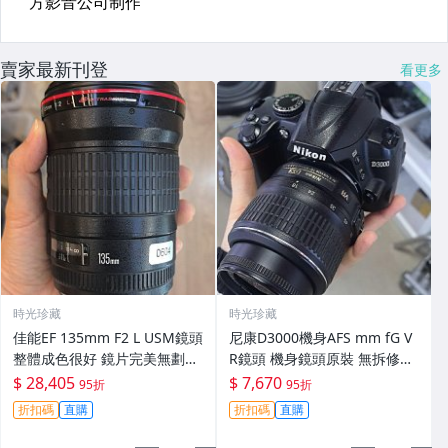
賣家最新刊登
看更多
時光珍藏
時光珍藏
佳能EF 135mm F2 L USM鏡頭
尼康D3000機身AFS mm fG V
整體成色很好 鏡片完美無劃痕
R鏡頭 機身鏡頭原裝 無拆修無
功能一切正常 無拆修無-3430
翻新 有輕微使用痕跡 鏡頭-34
$ 28,405
$ 7,670
95折
95折
30
折扣碼
直購
折扣碼
直購