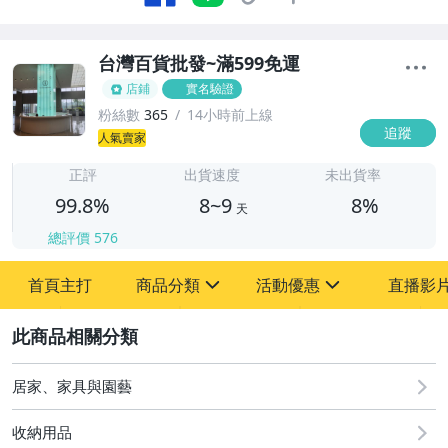
台灣百貨批發~滿599免運
店鋪
實名驗證
粉絲數
365
14小時前上線
追蹤
8
人氣賣家
正評
出貨速度
未出貨率
99.8%
8~9
8%
天
總評價
576
首頁主打
商品分類
活動優惠
直播影
sign
sign
2
其它
[全店] 新品回饋
居家、家具與園藝
收納用品