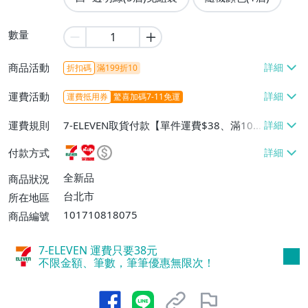
數量
商品活動
折扣碼
滿199折10
運費活動
運費抵用券
驚喜加碼7-11免運
運費規則
7-ELEVEN取貨付款【單件運費$38、滿100
件或消費滿$599免運費】、萊爾富取貨付
付款方式
款【單件運費$60、滿100件或消費滿$599
免運費】、宅配/貨運【單件運費$80、滿1
全新品
商品狀況
00件或消費滿$599免運費】
台北市
所在地區
101710818075
商品編號
7-ELEVEN 運費只要
38
元
不限金額、筆數，筆筆優惠無限次！