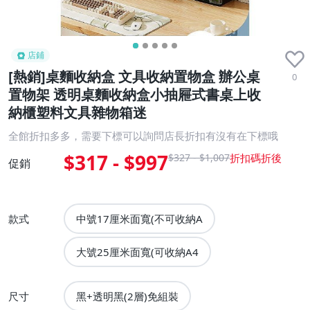
店鋪
[熱銷]桌麵收納盒 文具收納置物盒 辦公桌
0
置物架 透明桌麵收納盒小抽屜式書桌上收
納櫃塑料文具雜物箱迷
全館折扣多多，需要下標可以詢問店長折扣有沒有在下標哦
$317 - $997
$327 - $1,007
促銷
款式
中號17厘米面寬(不可收納A
大號25厘米面寬(可收納A4
尺寸
黑+透明黑(2層)免組裝