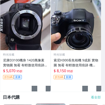
時光珍藏
時光珍藏
尼康D3100機身 1420萬像素
索尼H300長焦相機 9成新 實物
實物圖 無霉 有輕微使用痕跡
圖 無霉 有輕微使用痕跡 機身
機身原裝 無拆修無翻新 臨-34
鏡頭原裝 無拆修無翻新-3430
$ 5,070
$ 8,150
95折
95折
3
折扣碼
直購
折扣碼
直購
日本代購
看全部