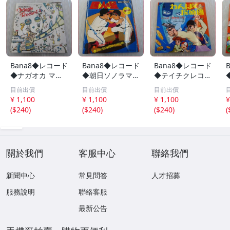
Bana8◆レコード
Bana8◆レコード
Bana8◆レコード
◆ナガオカ マジ
◆朝日ソノラマ
◆テイチクレコー
ックレコード シ
巨人の星 ソノシ
ド わんぱく探偵
目前出價
目前出價
目前出價
ートレコード ソ
ート 絵本 レトロ
団 レトロ コレク
¥ 1,100
¥ 1,100
¥ 1,100
¥
ノシート アナロ
コレクション
ション
(
$240
)
(
$240
)
(
$240
)
(
グ レトロ コレク
ション
關於我們
客服中心
聯絡我們
新聞中心
常見問答
人才招募
服務說明
聯絡客服
最新公告