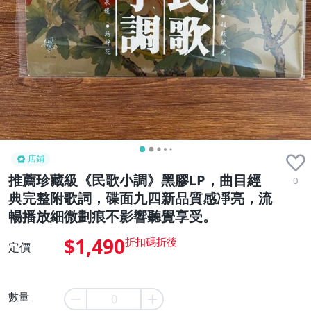
店鋪
推薦珍藏級《民歌小調》黑膠LP，曲目經
0
典完整附歌詞，碟面九四新品質感凈亮，流
暢播放細微劃痕不影響聽覺享受。
$1,490
定價
數量