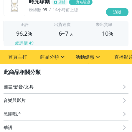
時光珍藏
店鋪
實名驗證
粉絲數
93
14小時前上線
追蹤
6
正評
出貨速度
未出貨率
96.2%
6~7
10%
天
總評價
49
首頁主打
商品分類
活動優惠
直播影
sign
sign
2
其它
[全店] 粉絲專享
[全店] 週年慶
圖書/影音/文具
音樂與影片
黑膠唱片
華語