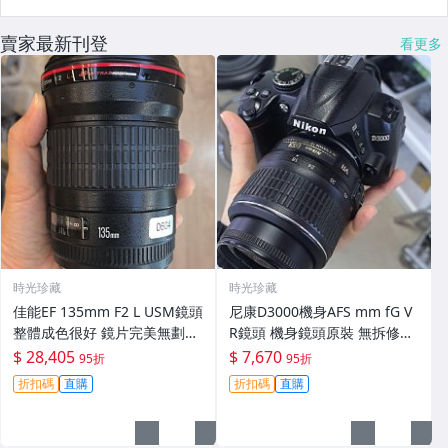
賣家最新刊登
看更多
時光珍藏
時光珍藏
佳能EF 135mm F2 L USM鏡頭
尼康D3000機身AFS mm fG V
整體成色很好 鏡片完美無劃痕
R鏡頭 機身鏡頭原裝 無拆修無
功能一切正常 無拆修無-3430
翻新 有輕微使用痕跡 鏡頭-34
$ 28,405
$ 7,670
95折
95折
30
折扣碼
直購
折扣碼
直購