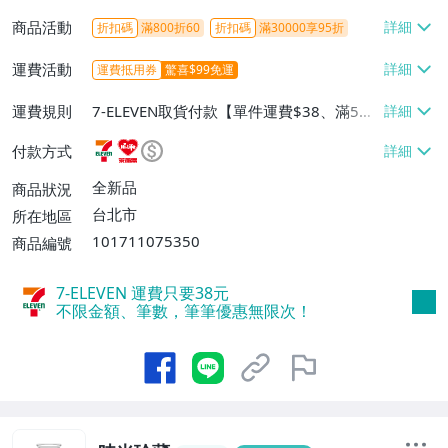
商品活動
折扣碼
滿800折60
折扣碼
滿30000享95折
運費活動
運費抵用券
驚喜$99免運
運費規則
7-ELEVEN取貨付款【單件運費$38、滿5件
或消費滿$1298免運費】、7-ELEVEN取貨
付款方式
不付款【免運費】、萊爾富取貨付款【單件
運費$60、滿5件或消費滿$1298免運
全新品
商品狀況
費】、宅配/貨運【單件運費$120、滿5件
台北市
所在地區
或消費滿$1598免運費】
101711075350
商品編號
7-ELEVEN 運費只要
38
元
不限金額、筆數，筆筆優惠無限次！