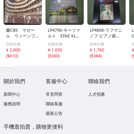
蘭CBS マゼー
LP4796-モーツァ
LP4808-ラフマニ
ル ウィーンフィ
ルト EINE KLEI
ノフ ピアノ曲全
ル バトル マー
NE NACHTMUSI
集 第１集 非売
目前出價
目前出價
目前出價
ラー 交響曲第４
K
品
¥ 2,800
¥ 1,650
¥ 1,760
¥
番 マゼール絶頂
(
$610
)
(
$360
)
(
$384
)
(
期の録音
關於我們
客服中心
聯絡我們
新聞中心
常見問答
人才招募
服務說明
聯絡客服
最新公告
手機逛拍賣，購物更便利