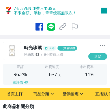
7-ELEVEN 運費只要
38
元
不限金額、筆數，筆筆優惠無限次！
時光珍藏
店鋪
實名驗證
粉絲數
93
6小時前上線
追蹤
6
正評
出貨速度
未出貨率
96.2%
6~7
11%
天
總評價
49
首頁主打
商品分類
活動優惠
直播影
sign
sign
2
其它
[全店] 粉絲專享