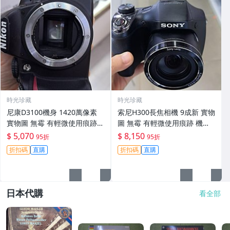
時光珍藏
時光珍藏
尼康D3100機身 1420萬像素
索尼H300長焦相機 9成新 實物
實物圖 無霉 有輕微使用痕跡
圖 無霉 有輕微使用痕跡 機身
機身原裝 無拆修無翻新 臨-34
鏡頭原裝 無拆修無翻新-3430
$ 5,070
$ 8,150
95折
95折
3
折扣碼
直購
折扣碼
直購
日本代購
看全部