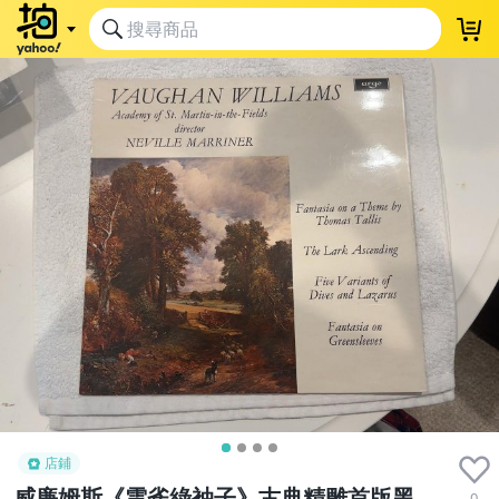
店鋪
威廉姆斯《雲雀綠袖子》古典精雕首版黑
0