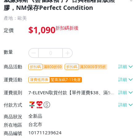
膠，NM保存Perfect Condition
產地：歐美
$1,090
定價
數量
商品活動
折扣碼
滿800折60
折扣碼
滿30000享95折
運費活動
運費抵用券
驚喜加碼7-11免運
運費規則
7-ELEVEN取貨付款【單件運費$38、滿5件
或消費滿$1298免運費】、7-ELEVEN取貨
付款方式
不付款【免運費】、萊爾富取貨付款【單件
運費$60、滿5件或消費滿$1298免運
全新品
商品狀況
費】、宅配/貨運【單件運費$120、滿5件
台北市
所在地區
或消費滿$1598免運費】
101711239624
商品編號