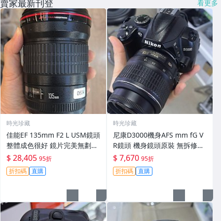
賣家最新刊登
看更多
時光珍藏
時光珍藏
佳能EF 135mm F2 L USM鏡頭
尼康D3000機身AFS mm fG V
整體成色很好 鏡片完美無劃痕
R鏡頭 機身鏡頭原裝 無拆修無
功能一切正常 無拆修無-3430
翻新 有輕微使用痕跡 鏡頭-34
$ 28,405
$ 7,670
95折
95折
30
折扣碼
直購
折扣碼
直購