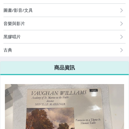
[全店] 週年慶
圖書/影音/文具
音樂與影片
黑膠唱片
古典
商品資訊