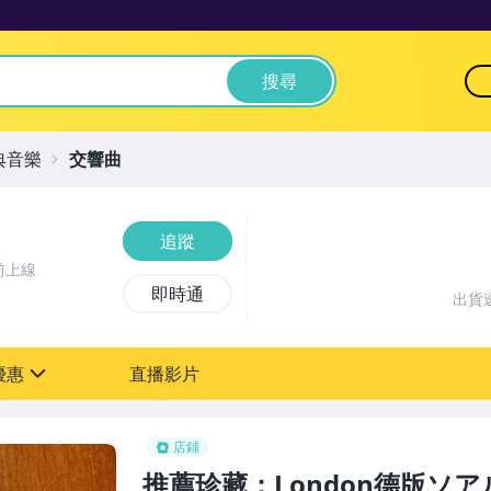
搜尋
典音樂
交響曲
追蹤
前上線
即時通
出貨
優惠
直播影片
sign
店鋪
推薦珍藏：London德版ソ