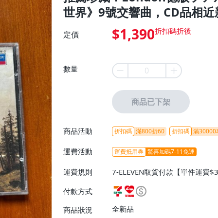
世界》9號交響曲，CD品相
$1,390
定價
數量
商品已下架
商品活動
折扣碼
滿800折60
折扣碼
滿30000
運費活動
運費抵用券
驚喜加碼7-11免運
運費規則
7-ELEVEN取貨付款【單件運費$
ELEVEN取貨不付款【免運費】
付款方式
或消費滿$1298免運費】、宅配
$1598免運費】
全新品
商品狀況