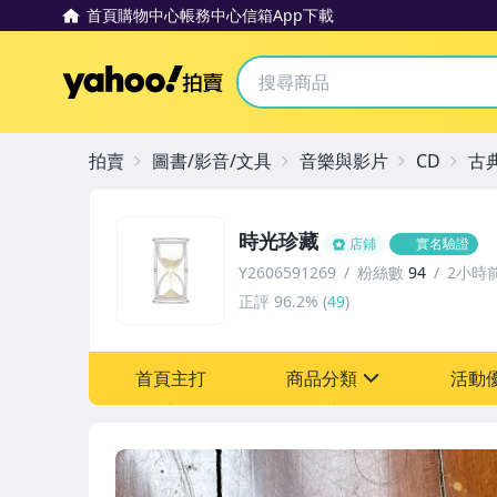
首頁
購物中心
帳務中心
信箱
App下載
Yahoo拍賣
拍賣
圖書/影音/文具
音樂與影片
CD
古
時光珍藏
店鋪
實名驗證
Y2606591269
粉絲數
94
2小時
正評
96.2%
(
49
)
首頁主打
商品分類
活動
sign
其它
[全店] 粉絲專享
[全店] 週年慶