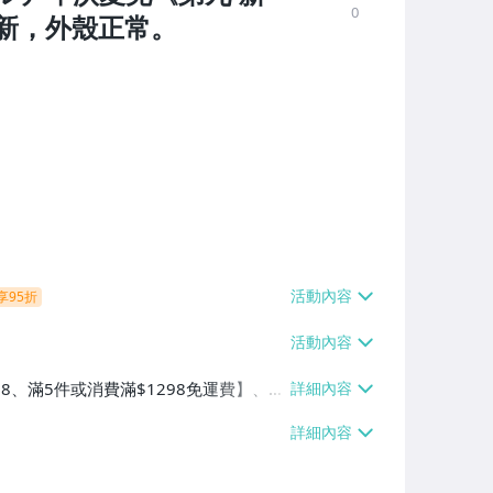
0
近新，外殼正常。
享95折
38、滿5件或消費滿$1298免運費】、7-
、萊爾富取貨付款【單件運費$60、滿5件
/貨運【單件運費$120、滿5件或消費滿