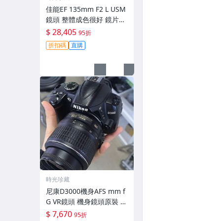
佳能EF 135mm F2 L USM
鏡頭 整體成色很好 鏡片完
美無劃痕 功能一切正常 無
$ 28,405
95折
拆修無-3430
折扣碼
直購
時光珍藏
尼康D3000機身AFS mm f
G VR鏡頭 機身鏡頭原裝 無
拆修無翻新 有輕微使用痕
$ 7,670
95折