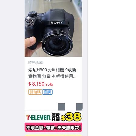
時光珍藏
索尼H300長焦相機 9成新
實物圖 無霉 有輕微使用痕
跡 機身鏡頭原裝 無拆修無
$ 8,150
95折
翻新-3430
折扣碼
直購