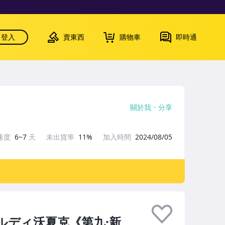
登入
賣東西
購物車
即時通
關於我
分享
速度
6~7
天
未出貨率
11%
加入時間
2024/08/05
アルディ沃夏克《第九·新