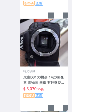
跡 鏡頭-3430
折扣碼
直購
時光珍藏
尼康D3100機身 1420萬像
素 實物圖 無霉 有輕微使用
痕跡 機身原裝 無拆修無翻
$ 5,070
95折
新 臨-343
折扣碼
直購