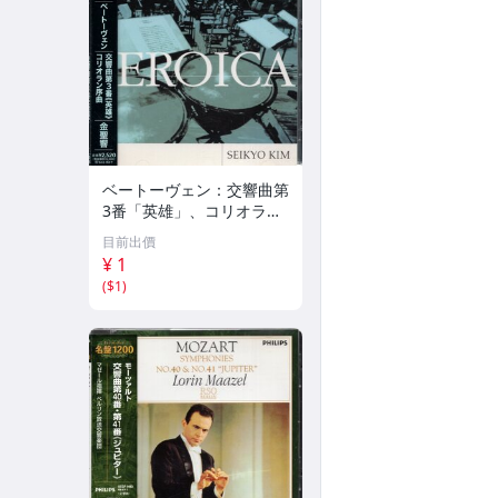
ベートーヴェン：交響曲第
3番「英雄」、コリオラン
序曲 金聖響 WARNER CL
目前出價
ASSICS 224
¥ 1
(
$1
)