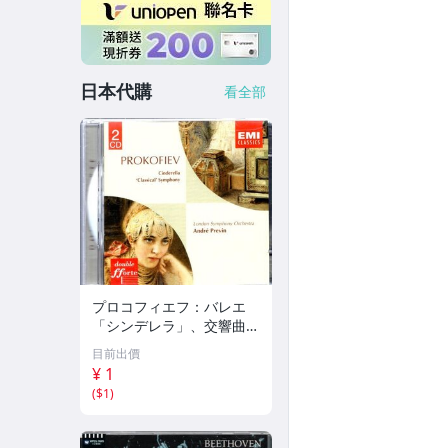
日本代購
看全部
プロコフィエフ：バレエ
「シンデレラ」、交響曲第
1番「古典」 アンドレ・
目前出價
プレヴィン EMI 70
¥ 1
(
$1
)