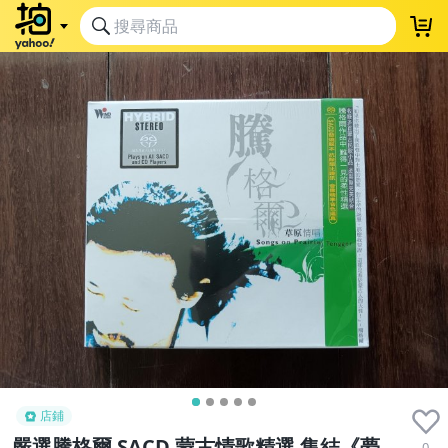
店鋪
嚴選騰格爾 SACD 蒙古情歌精選 集結《夢
0