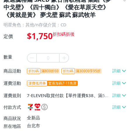
中戈壁》《四十獨白》《愛在草原天空》
《黃就是黃》 夢戈壁 蘇武 蘇武牧羊
明星角色：其他/n存儲介質：CD
$1,750
定價
數量
商品活動
折扣碼
滿800折60
折扣碼
滿30000享95折
運費活動
運費抵用券
驚喜加碼7-11免運
運費規則
7-ELEVEN取貨付款【單件運費$38、滿5件
或消費滿$1298免運費】、7-ELEVEN取貨
付款方式
不付款【免運費】、萊爾富取貨付款【單件
運費$60、滿5件或消費滿$1298免運
全新品
商品狀況
費】、宅配/貨運【單件運費$120、滿5件
台北市
所在地區
或消費滿$1598免運費】