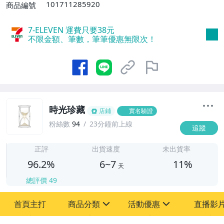
101711285920
商品編號
7-ELEVEN 運費只要
38
元
不限金額、筆數，筆筆優惠無限次！
時光珍藏
店鋪
實名驗證
粉絲數
94
23分鐘前上線
追蹤
6
正評
出貨速度
未出貨率
96.2%
6~7
11%
天
總評價
49
首頁主打
商品分類
活動優惠
直播影
sign
sign