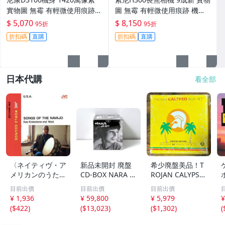
實物圖 無霉 有輕微使用痕跡
圖 無霉 有輕微使用痕跡 機身
機身原裝 無拆修無翻新 臨-34
鏡頭原裝 無拆修無翻新-3430
$ 5,070
$ 8,150
95折
95折
3
折扣碼
直購
折扣碼
直購
日本代購
看全部
〈ネイティヴ・ア
新品未開封 廃盤
希少廃盤美品！T
メリカンのうた〉
CD-BOX NARA L
ROJAN CALYPSO
知恵と勇気の伝説
EAO SAMBA, FES
BOX SET 50曲 3C
目前出價
目前出價
目前出價
～ナバホ族の歌/
TIVAIS E TROPIC
D
¥ 1,936
¥ 59,800
¥ 5,979
¥
キー・キンリチー
ALIA ナラ・レオ
(
$422
)
(
$13,023
)
(
$1,302
)
(
ネ,ビリー・ロジ
ン キャリア初期
ャース,
の作品を収めたコ