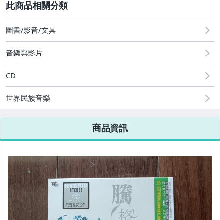
2
其它
[全店] 粉絲專享
[全店] 週年慶
圖書/影音/文具
音樂與影片
CD
世界民族音樂
商品資訊