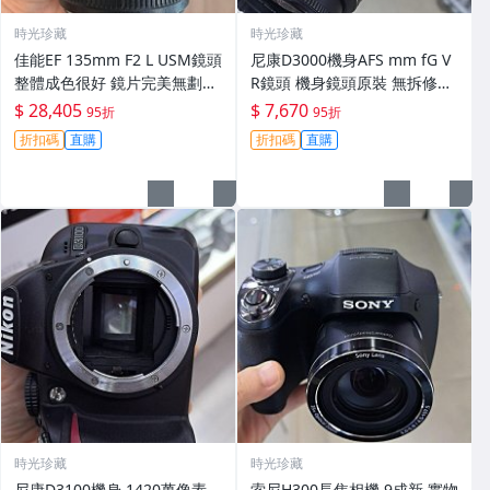
時光珍藏
時光珍藏
佳能EF 135mm F2 L USM鏡頭
尼康D3000機身AFS mm fG V
整體成色很好 鏡片完美無劃痕
R鏡頭 機身鏡頭原裝 無拆修無
功能一切正常 無拆修無-3430
翻新 有輕微使用痕跡 鏡頭-34
$ 28,405
$ 7,670
95折
95折
30
折扣碼
直購
折扣碼
直購
時光珍藏
時光珍藏
尼康D3100機身 1420萬像素
索尼H300長焦相機 9成新 實物