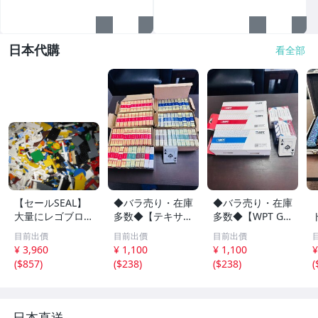
日本代購
看全部
【セールSEAL】
◆バラ売り・在庫
◆バラ売り・在庫
大量にレゴブロッ
多数◆【テキサス
多数◆【WPT GG
クが必要な方必
ホールデム ポー
poker ポーカー
目前出價
目前出價
目前出價
見！！お得★LEG
カー トランプ TE
プラスチックトラ
¥ 3,960
¥ 1,100
¥ 1,100
¥
Oレゴブロック
XAS HOLD`EM カ
ンプ 100%プラス
(
$857
)
(
$238
)
(
$238
)
(
3kg バラバラい
ジノジャンボイン
チック 防水 WPT
ろいろ大量パーツ
デックス】
赤・青】
部品ジャンク
日本直送