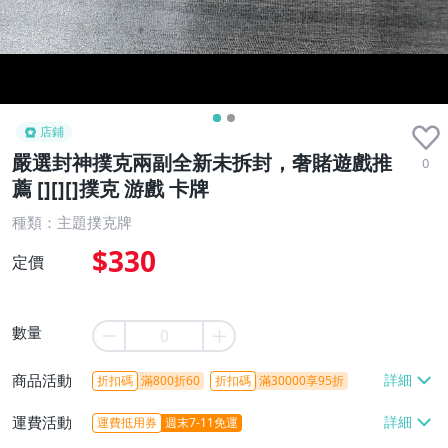
店鋪
嚴選封神撲克兩副全新未拆封，奢賭遊戲推
0
薦 [][][]撲克 游戲 卡牌
種類：主題撲克牌
$330
定價
數量
商品活動
折扣碼
滿800折60
折扣碼
滿30000享95折
運費活動
運費抵用券
週末7-11免運