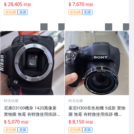
功能一切正常 無拆修無-3430
翻新 有輕微使用痕跡 鏡頭-34
$ 28,405
$ 7,670
95折
95折
30
折扣碼
直購
折扣碼
直購
時光珍藏
時光珍藏
尼康D3100機身 1420萬像素
索尼H300長焦相機 9成新 實物
實物圖 無霉 有輕微使用痕跡
圖 無霉 有輕微使用痕跡 機身
機身原裝 無拆修無翻新 臨-34
鏡頭原裝 無拆修無翻新-3430
$ 5,070
$ 8,150
95折
95折
3
折扣碼
直購
折扣碼
直購