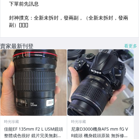
賣家最新刊登
看更多
時光珍藏
時光珍藏
佳能EF 135mm F2 L USM鏡頭
尼康D3000機身AFS mm fG V
整體成色很好 鏡片完美無劃痕
R鏡頭 機身鏡頭原裝 無拆修無