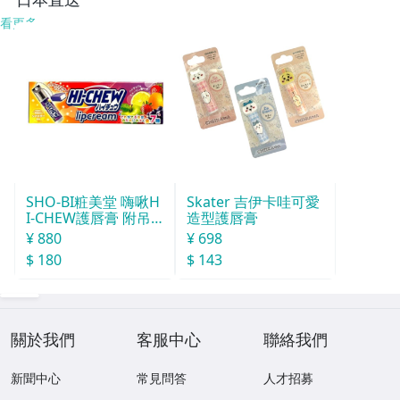
看更多
SHO-BI粧美堂 嗨啾H
Skater 吉伊卡哇可愛
I-CHEW護唇膏 附吊
造型護唇膏
飾(款式隨機)
¥ 880
¥ 698
$ 180
$ 143
關於我們
客服中心
聯絡我們
新聞中心
常見問答
人才招募