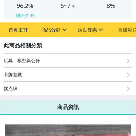
96.2%
6~7
8%
天
總評價
49
首頁主打
商品分類
活動優惠
直播影
sign
sign
2
其它
[全店] 粉絲專享
[全店] 週年慶
玩具、模型與公仔
卡牌遊戲
撲克牌
商品資訊