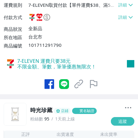
運費規則
7-ELEVEN取貨付款【單件運費$38、滿5件
或消費滿$1298免運費】、7-ELEVEN取貨
付款方式
不付款【免運費】、萊爾富取貨付款【單件
運費$60、滿5件或消費滿$1298免運
全新品
商品狀況
費】、宅配/貨運【單件運費$120、滿5件
台北市
所在地區
或消費滿$1598免運費】
101711291790
商品編號
7-ELEVEN 運費只要
38
元
不限金額、筆數，筆筆優惠無限次！
時光珍藏
店鋪
實名驗證
粉絲數
95
1天前上線
追蹤
6
正評
出貨速度
未出貨率