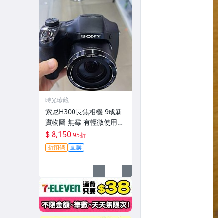
時光珍藏
索尼H300長焦相機 9成新
實物圖 無霉 有輕微使用痕
跡 機身鏡頭原裝 無拆修無
$ 8,150
95折
翻新-3430
折扣碼
直購