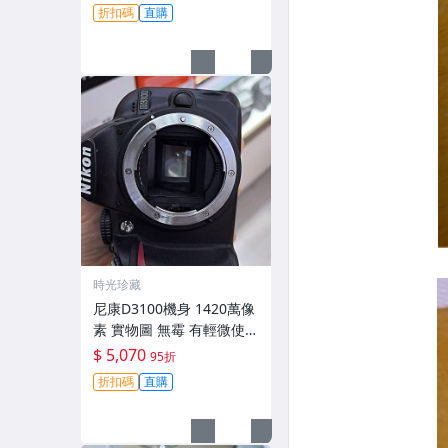
跡 鏡頭-3430
折扣碼
直購
時光珍藏
尼康D3100機身 1420萬像
素 實物圖 無霉 有輕微使用
痕跡 機身原裝 無拆修無翻
$ 5,070
95折
新 臨-343
折扣碼
直購