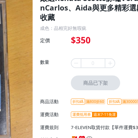
nCarlos、Aida與更多精彩
收藏
成色：品相完好無瑕疵
$350
定價
數量
商品已下架
商品活動
折扣碼
滿800折60
折扣碼
滿30000
運費活動
運費抵用券
週末7-11免運
運費規則
7-ELEVEN取貨付款【單件運費$
ELEVEN取貨不付款【免運費】