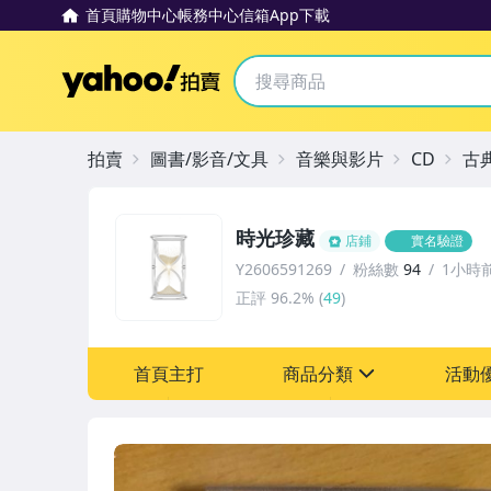
首頁
購物中心
帳務中心
信箱
App下載
Yahoo拍賣
拍賣
圖書/影音/文具
音樂與影片
CD
古
時光珍藏
店鋪
實名驗證
Y2606591269
粉絲數
94
1小時
正評
96.2%
(
49
)
首頁主打
商品分類
活動
sign
其它
[全店] 粉絲專享
[全店] 週年慶