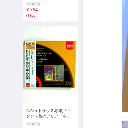
mport]
目前出價
¥ 764
(
$166
)
R.シュトラウス:歌劇「ナ
クソス島のアリアドネ」
(全曲)
目前出價