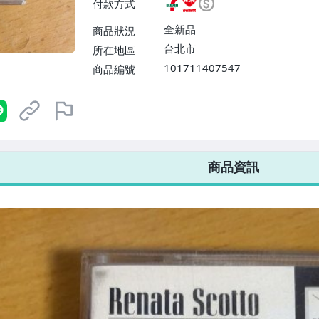
付款方式
或消費滿$1298免運費】、宅配
$1598免運費】
全新品
商品狀況
台北市
所在地區
101711407547
商品編號
7-ELEVEN 運費只要
38
元
不限金額、筆數，筆筆優惠無限次！
商品資訊