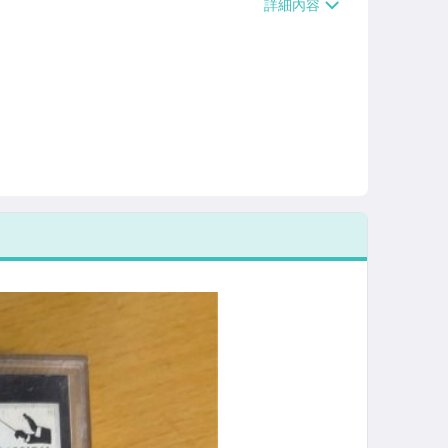
/貨運【單件運費$120、滿5件或消費滿