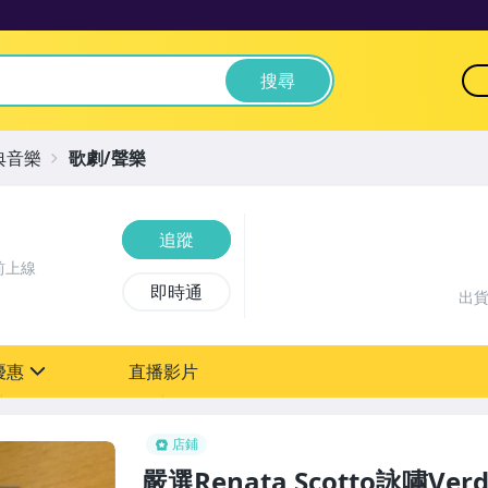
搜尋
典音樂
歌劇/聲樂
追蹤
前上線
即時通
出
優惠
直播影片
sign
店鋪
嚴選Renata Scotto詠嘯V