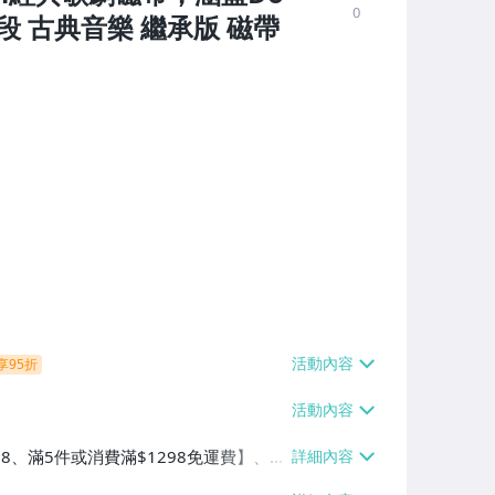
0
選段 古典音樂 繼承版 磁帶
享95折
38、滿5件或消費滿$1298免運費】、7-
、萊爾富取貨付款【單件運費$60、滿5件