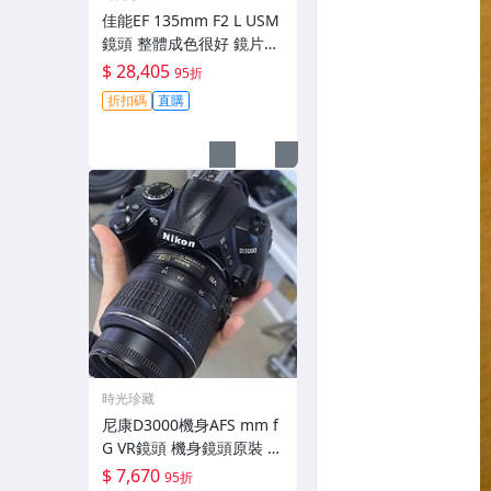
佳能EF 135mm F2 L USM
鏡頭 整體成色很好 鏡片完
美無劃痕 功能一切正常 無
$ 28,405
95折
拆修無-3430
折扣碼
直購
時光珍藏
尼康D3000機身AFS mm f
G VR鏡頭 機身鏡頭原裝 無
拆修無翻新 有輕微使用痕
$ 7,670
95折