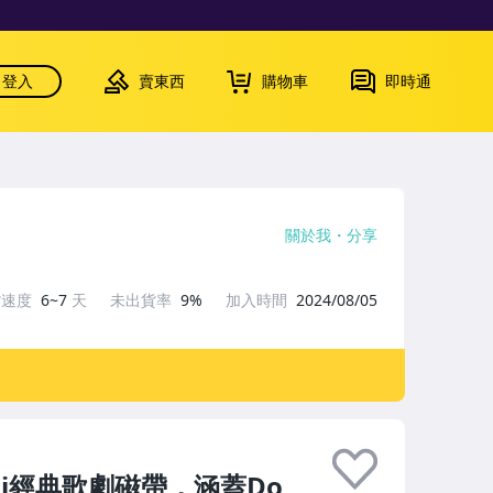
登入
賣東西
購物車
即時通
關於我
分享
貨速度
6~7
天
未出貨率
9%
加入時間
2024/08/05
erdi經典歌劇磁帶，涵蓋Do