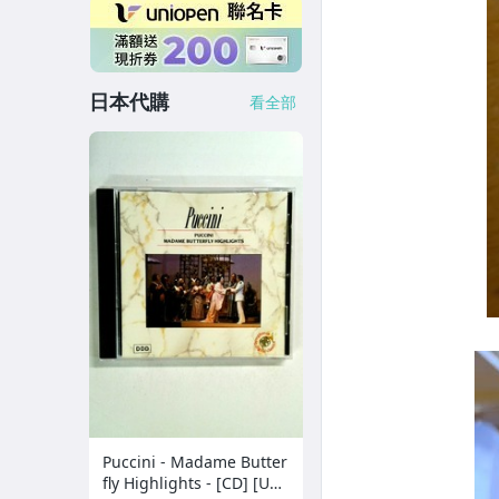
日本代購
看全部
Puccini - Madame Butter
fly Highlights - [CD] [UK I