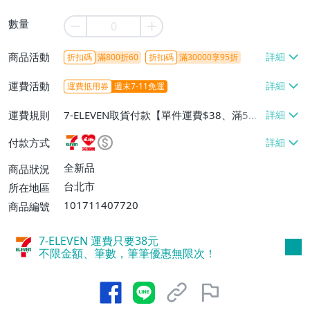
數量
商品活動
折扣碼
滿800折60
折扣碼
滿30000享95折
運費活動
運費抵用券
週末7-11免運
運費規則
7-ELEVEN取貨付款【單件運費$38、滿5件
或消費滿$1298免運費】、7-ELEVEN取貨
付款方式
不付款【免運費】、萊爾富取貨付款【單件
運費$60、滿5件或消費滿$1298免運
全新品
商品狀況
費】、宅配/貨運【單件運費$120、滿5件
台北市
所在地區
或消費滿$1598免運費】
101711407720
商品編號
7-ELEVEN 運費只要
38
元
不限金額、筆數，筆筆優惠無限次！