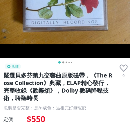
店鋪
嚴選貝多芬第九交響曲原版磁帶，《The R
0
ose Collection》典藏，ELAP精心發行，
完整收錄《歡樂頌》，Dolby 數碼降噪技
術，聆聽時長
包裝是否完整：是/n成色：品相完好無瑕疵
$550
定價