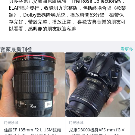
賣家最新刊登
看更多
時光珍藏
時光珍藏
佳能EF 135mm F2 L USM鏡頭
尼康D3000機身AFS mm fG V