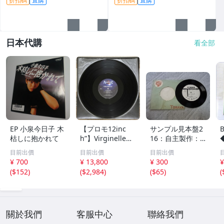
折扣碼
直購
折扣碼
直購
日本代購
看全部
EP 小泉今日子 木
【プロモ12inc
サンプル見本盤2
枯しに抱かれて
h”】Virginelle・
16：自主製作： T
Mickey B. / Luck
ORAYA 第12回
目前出價
目前出價
目前出價
y Tango・Let Th
秋田県吹奏楽コン
¥ 700
¥ 13,800
¥ 300
¥
e Rain 他 (VEJT-8
クール シングル
(
$152
)
(
$2,984
)
(
$65
)
(
9147)
レコード
關於我們
客服中心
聯絡我們