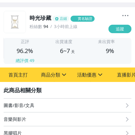
時光珍藏
店鋪
實名驗證
粉絲數
94
3小時前上線
追蹤
6
正評
出貨速度
未出貨率
96.2%
6~7
9%
天
總評價
49
首頁主打
商品分類
活動優惠
直播影
sign
sign
2
其它
[全店] 粉絲專享
[全店] 週年慶
圖書/影音/文具
音樂與影片
黑膠唱片