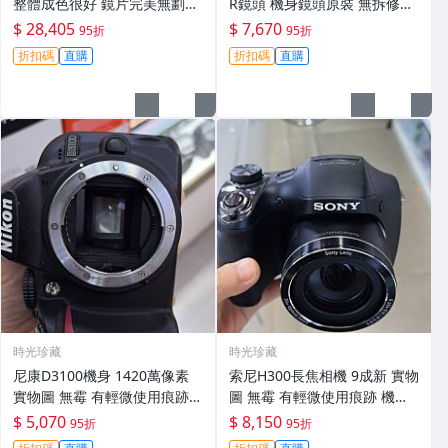
整體成色很好 鏡片完美無劃痕
R鏡頭 機身鏡頭原裝 無拆修無
功能一切正常 無拆修無-3430
翻新 有輕微使用痕跡 鏡頭-34
$ 28,405
$ 7,670
95折
95折
30
折扣碼
直購
折扣碼
直購
時光珍藏
時光珍藏
尼康D3100機身 1420萬像素
索尼H300長焦相機 9成新 實物
實物圖 無霉 有輕微使用痕跡
圖 無霉 有輕微使用痕跡 機身
機身原裝 無拆修無翻新 臨-34
鏡頭原裝 無拆修無翻新-3430
$ 5,070
$ 8,150
95折
95折
3