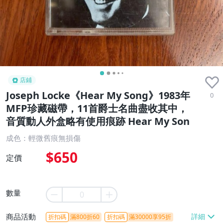
店鋪
Joseph Locke《Hear My Song》1983年
0
MFP珍藏磁帶，11首爵士名曲盡收其中，
音質動人外盒略有使用痕跡 Hear My Son
成色：輕微舊痕無損傷
$650
定價
數量
商品活動
折扣碼
滿800折60
折扣碼
滿30000享95折