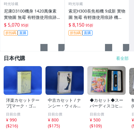
時光珍藏
時光珍藏
尼康D3100機身 1420萬像素
索尼H300長焦相機 9成新 實物
實物圖 無霉 有輕微使用痕跡
圖 無霉 有輕微使用痕跡 機身
機身原裝 無拆修無翻新 臨-34
鏡頭原裝 無拆修無翻新-3430
$ 5,070
$ 8,150
95折
95折
3
折扣碼
直購
折扣碼
直購
日本代購
看全部
洋楽カセットテー
中古カセット / ナ
◆カセット◆スー
プ[マーク・ゴー
ンシー・ウィルソ
パーディスコヒッ
ルデンバーグ / 鞄
ン / / 12曲入 歌
ツ BEST ONE '8
目前出價
目前出價
目前出價
を持った男] 71
詞カード付 0
2 ジャケット切り
¥ 990
¥ 800
¥ 500
¥
607
21405
取り加工 中古カ
9
(
$216
)
(
$175
)
(
$109
)
(
セットテープ多数