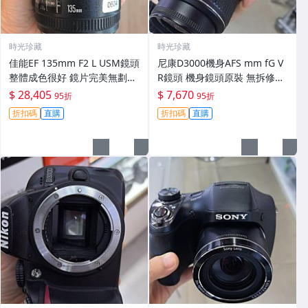
時光珍藏
時光珍藏
佳能EF 135mm F2 L USM鏡頭
尼康D3000機身AFS mm fG V
整體成色很好 鏡片完美無劃痕
R鏡頭 機身鏡頭原裝 無拆修無
功能一切正常 無拆修無-3430
翻新 有輕微使用痕跡 鏡頭-34
$ 28,405
$ 7,670
95折
95折
30
折扣碼
直購
折扣碼
直購