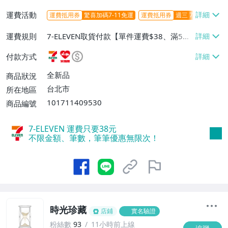
運費活動
運費抵用券
驚喜加碼7-11免運
運費抵用券
週三 7-11取貨不
運費規則
7-ELEVEN取貨付款【單件運費$38、滿5件
或消費滿$1298免運費】、7-ELEVEN取貨
付款方式
不付款【免運費】、萊爾富取貨付款【單件
運費$60、滿5件或消費滿$1298免運
全新品
商品狀況
費】、宅配/貨運【單件運費$120、滿5件
台北市
所在地區
或消費滿$1598免運費】
101711409530
商品編號
7-ELEVEN 運費只要
38
元
不限金額、筆數，筆筆優惠無限次！
時光珍藏
店鋪
實名驗證
粉絲數
93
11小時前上線