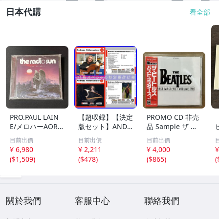
日本代購
看全部
PRO.PAUL LAIN
【超収録】【決定
PROMO CD 非売
E/メロハーAOR◆
版セット】ANDR
品 Sample ザ ビ
THE RADIO SUN/
EAS VOLLENWEI
ートルズ パスト
目前出價
目前出價
目前出價
UNSTOPPABLE
DER CD1+2+3 厳
マスターズ VOL.2
¥ 6,980
¥ 2,211
¥ 4,000
¥
選プレミア音源集
CP32-5602 THE
(
$1,509
)
(
$478
)
(
$865
)
(
MP3CD-DLVer 3
BEATLES / PAST
ディスク♪
MASTERS VOLU
ME TWO 見本盤
關於我們
客服中心
聯絡我們