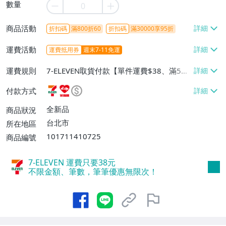
數量
商品活動
折扣碼
滿800折60
折扣碼
滿30000享95折
運費活動
運費抵用券
週末7-11免運
運費規則
7-ELEVEN取貨付款【單件運費$38、滿5件
或消費滿$1298免運費】、7-ELEVEN取貨
付款方式
不付款【免運費】、萊爾富取貨付款【單件
運費$60、滿5件或消費滿$1298免運
全新品
商品狀況
費】、宅配/貨運【單件運費$120、滿5件
台北市
所在地區
或消費滿$1598免運費】
101711410725
商品編號
7-ELEVEN 運費只要
38
元
不限金額、筆數，筆筆優惠無限次！