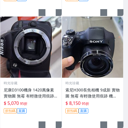
時光珍藏
時光珍藏
尼康D3100機身 1420萬像素
索尼H300長焦相機 9成新 實物
實物圖 無霉 有輕微使用痕跡
圖 無霉 有輕微使用痕跡 機身
機身原裝 無拆修無翻新 臨-34
鏡頭原裝 無拆修無翻新-3430
$ 5,070
$ 8,150
95折
95折
3
折扣碼
直購
折扣碼
直購