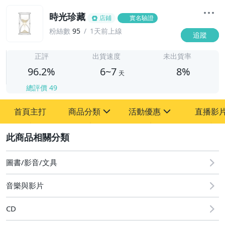
時光珍藏
店鋪
實名驗證
粉絲數
95
1天前上線
追蹤
6
正評
出貨速度
未出貨率
96.2%
6~7
8%
天
總評價
49
首頁主打
商品分類
活動優惠
直播影
sign
sign
2
其它
[全店] 粉絲專享
[全店] 週年慶
圖書/影音/文具
音樂與影片
CD