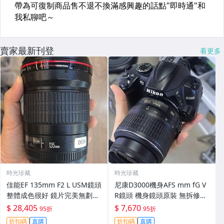
賣家最新刊登
看更多
時光珍藏
時光珍藏
佳能EF 135mm F2 L USM鏡頭
尼康D3000機身AFS mm fG V
整體成色很好 鏡片完美無劃痕
R鏡頭 機身鏡頭原裝 無拆修無
功能一切正常 無拆修無-3430
翻新 有輕微使用痕跡 鏡頭-34
$ 28,405
$ 7,670
95折
95折
30
折扣碼
直購
折扣碼
直購