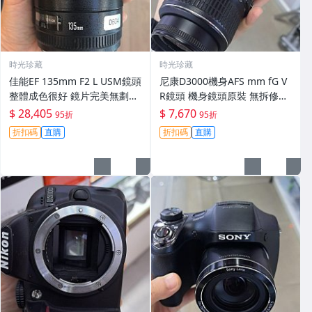
時光珍藏
時光珍藏
佳能EF 135mm F2 L USM鏡頭
尼康D3000機身AFS mm fG V
整體成色很好 鏡片完美無劃痕
R鏡頭 機身鏡頭原裝 無拆修無
功能一切正常 無拆修無-3430
翻新 有輕微使用痕跡 鏡頭-34
$ 28,405
$ 7,670
95折
95折
30
折扣碼
直購
折扣碼
直購