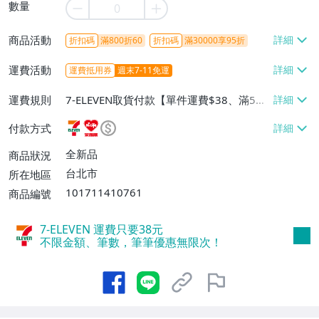
數量
商品活動
折扣碼
滿800折60
折扣碼
滿30000享95折
運費活動
運費抵用券
週末7-11免運
運費規則
7-ELEVEN取貨付款【單件運費$38、滿5件
或消費滿$1298免運費】、7-ELEVEN取貨
付款方式
不付款【免運費】、萊爾富取貨付款【單件
運費$60、滿5件或消費滿$1298免運
全新品
商品狀況
費】、宅配/貨運【單件運費$120、滿5件
台北市
所在地區
或消費滿$1598免運費】
101711410761
商品編號
7-ELEVEN 運費只要
38
元
不限金額、筆數，筆筆優惠無限次！