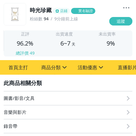
時光珍藏
店鋪
實名驗證
粉絲數
94
9分鐘前上線
追蹤
6
正評
出貨速度
未出貨率
96.2%
6~7
9%
天
總評價
49
首頁主打
商品分類
活動優惠
直播影
sign
sign
2
其它
[全店] 粉絲專享
[全店] 週年慶
圖書/影音/文具
音樂與影片
錄音帶