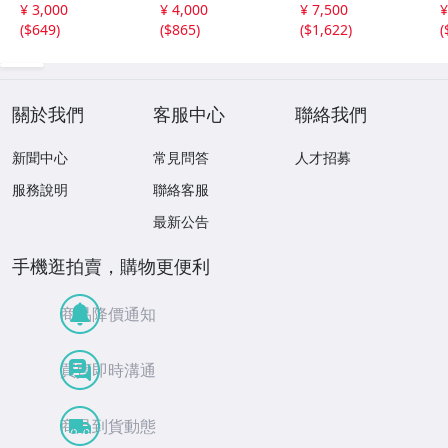
楽 ノイズ アヴ
★⑯★ロックンロ
on (Metro Blue)■
n
¥ 3,000
¥ 4,000
¥ 7,500
¥
ァンギャルド
ール★LOVE★ベ
ホリー・コール■
(
$649
)
(
$865
)
(
$1,622
)
(
スト★未視聴★カ
[1995 US ADVAN
セットテープ★b
CE PROMO CASS
a
zaif★CAS0807-9
ETTE TAPE RARE]
■
50★
關於我們
客服中心
聯絡我們
新聞中心
常見問答
人才招募
服務說明
聯絡客服
最新公告
手機逛拍賣，購物更便利
商品降價通知
買賣即時溝通
商品到貨動態