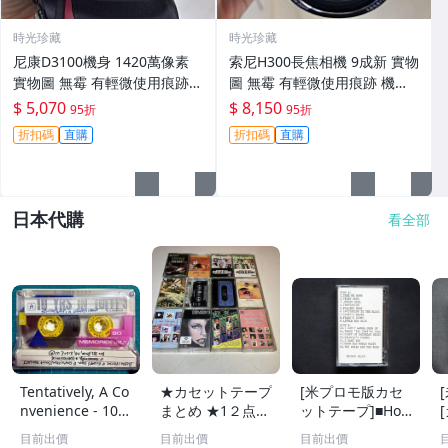
時光珍藏
時光珍藏
尼康D3100機身 1420萬像素
索尼H300長焦相機 9成新 實物
實物圖 無霉 有輕微使用痕跡
圖 無霉 有輕微使用痕跡 機身
機身原裝 無拆修無翻新 臨-34
鏡頭原裝 無拆修無翻新-3430
$ 5,070
$ 8,150
95折
95折
3
折扣碼
直購
折扣碼
直購
日本代購
看全部
Tentatively, A Co
★カセットテープ
[米プロモ版カセ
nvenience - 10 Y
まとめ ★1２点セ
ットテープ]■Holl
rs In 10(T)'s 非音
ット★洋楽★VA
y Cole - Temptati
■
目前出價
目前出價
目前出價