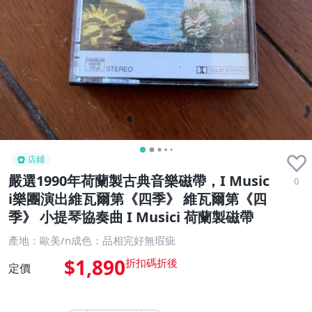
店鋪
嚴選1990年荷蘭製古典音樂磁帶，I Music
0
i樂團演出維瓦爾第《四季》 維瓦爾第《四
季》 小提琴協奏曲 I Musici 荷蘭製磁帶
產地：歐美/n成色：品相完好無瑕疵
$1,890
定價