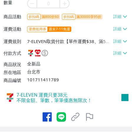
數量
商品活動
折扣碼
滿800折60
折扣碼
滿30000享95折
運費活動
運費抵用券
週末7-11免運
運費規則
7-ELEVEN取貨付款【單件運費$38、滿5件
或消費滿$1298免運費】、7-ELEVEN取貨
付款方式
不付款【免運費】、萊爾富取貨付款【單件
運費$60、滿5件或消費滿$1298免運
全新品
商品狀況
費】、宅配/貨運【單件運費$120、滿5件
台北市
所在地區
或消費滿$1598免運費】
101711411789
商品編號
7-ELEVEN 運費只要
38
元
不限金額、筆數，筆筆優惠無限次！