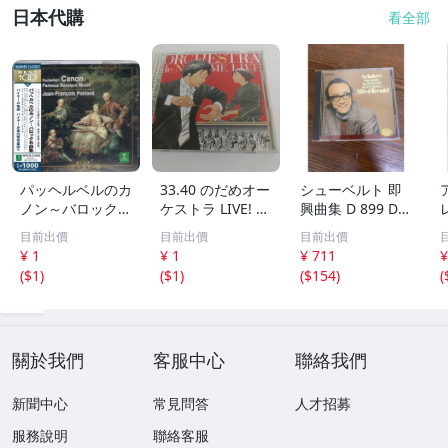
日本代購
看全部
パッヘルベルのカ
33.40 のだめオー
シューベルト 即
ノン～バロック名
ケストラ LIVE! 2
興曲集 D 899 D 9
曲集 パッヘルベ
CD▽
35 16のドイツ舞
目前出價
目前出價
目前出價
ル パイヤール E
曲集 ブレンデル
¥ 1
¥ 1
¥ 711
¥
RATO 30
【CD】
(
$1
)
(
$1
)
(
$154
)
(
關於我們
客服中心
聯絡我們
新聞中心
常見問答
人才招募
服務說明
聯絡客服