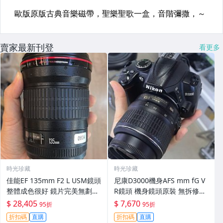
賣家最新刊登
看更多
時光珍藏
時光珍藏
佳能EF 135mm F2 L USM鏡頭
尼康D3000機身AFS mm fG V
整體成色很好 鏡片完美無劃痕
R鏡頭 機身鏡頭原裝 無拆修無
功能一切正常 無拆修無-3430
翻新 有輕微使用痕跡 鏡頭-34
$ 28,405
$ 7,670
95折
95折
30
折扣碼
直購
折扣碼
直購