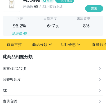
店鋪
實名驗證
粉絲數
95
23小時前上線
追蹤
6
正評
出貨速度
未出貨率
96.2%
6~7
8%
天
總評價
49
首頁主打
商品分類
活動優惠
直播影
sign
sign
2
其它
[全店] 粉絲專享
[全店] 週年慶
圖書/影音/文具
音樂與影片
CD
古典音樂