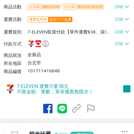
商品活動
折扣碼
滿800折60
折扣碼
滿30000享95折
運費活動
運費抵用券
週末7-11免運
運費規則
7-ELEVEN取貨付款【單件運費$38、滿5件
或消費滿$1298免運費】、7-ELEVEN取貨
付款方式
不付款【免運費】、萊爾富取貨付款【單件
運費$60、滿5件或消費滿$1298免運
全新品
商品狀況
費】、宅配/貨運【單件運費$120、滿5件
台北市
所在地區
或消費滿$1598免運費】
101711416648
商品編號
7-ELEVEN 運費只要
38
元
不限金額、筆數，筆筆優惠無限次！
時光珍藏