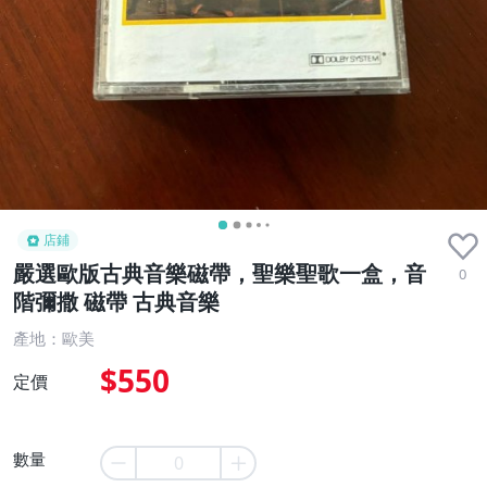
店鋪
嚴選歐版古典音樂磁帶，聖樂聖歌一盒，音
0
階彌撒 磁帶 古典音樂
產地：歐美
$550
定價
數量