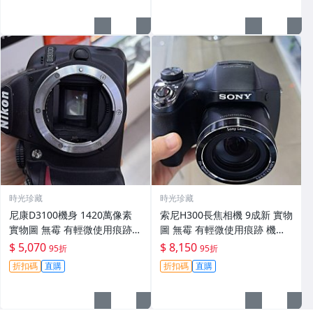
時光珍藏
時光珍藏
尼康D3100機身 1420萬像素
索尼H300長焦相機 9成新 實物
實物圖 無霉 有輕微使用痕跡
圖 無霉 有輕微使用痕跡 機身
機身原裝 無拆修無翻新 臨-34
鏡頭原裝 無拆修無翻新-3430
$ 5,070
$ 8,150
95折
95折
3
折扣碼
直購
折扣碼
直購