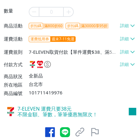
數量
商品活動
折扣碼
滿800折60
折扣碼
滿30000享95折
運費活動
運費抵用券
週末7-11免運
運費規則
7-ELEVEN取貨付款【單件運費$38、滿5件
或消費滿$1298免運費】、7-ELEVEN取貨
付款方式
不付款【免運費】、萊爾富取貨付款【單件
運費$60、滿5件或消費滿$1298免運
全新品
商品狀況
費】、宅配/貨運【單件運費$120、滿5件
台北市
所在地區
或消費滿$1598免運費】
101711419976
商品編號
7-ELEVEN 運費只要
38
元
不限金額、筆數，筆筆優惠無限次！