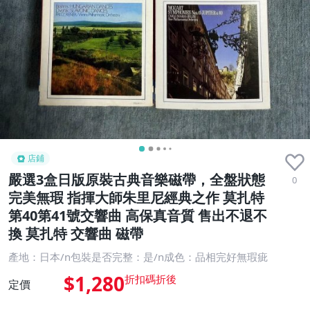
店鋪
嚴選3盒日版原裝古典音樂磁帶，全盤狀態
0
完美無瑕 指揮大師朱里尼經典之作 莫扎特
第40第41號交響曲 高保真音質 售出不退不
換 莫扎特 交響曲 磁帶
產地：日本/n包裝是否完整：是/n成色：品相完好無瑕疵
$1,280
定價