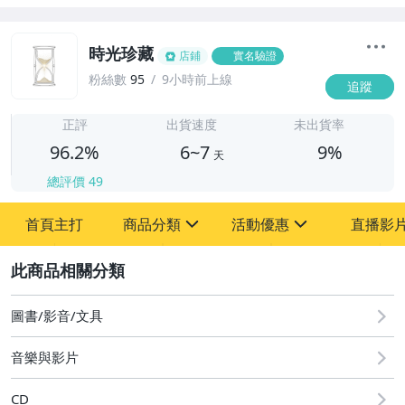
時光珍藏
店鋪
實名驗證
粉絲數
95
9小時前上線
追蹤
6
正評
出貨速度
未出貨率
96.2%
6~7
9%
天
總評價
49
首頁主打
商品分類
活動優惠
直播影
sign
sign
2
其它
[全店] 粉絲專享
[全店] 週年慶
圖書/影音/文具
音樂與影片
CD