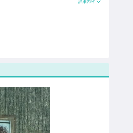
/貨運【單件運費$120、滿5件或消費滿