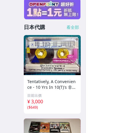
日本代購
看全部
Tentatively, A Convenien
ce - 10 Yrs In 10(T)'s 非音
楽 ノイズ アヴァンギャ
目前出價
ルド
¥ 3,000
(
$649
)