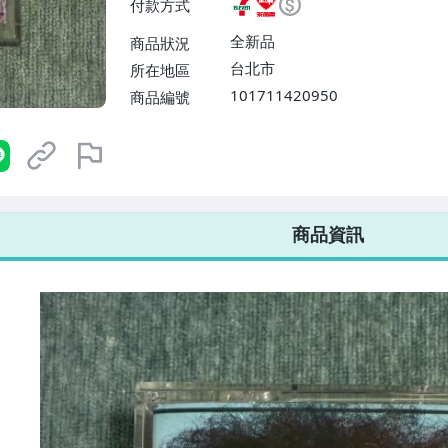
付款方式
或消費滿$1298免運費】、宅配
$1598免運費】
全新品
商品狀況
台北市
所在地區
101711420950
商品編號
7-ELEVEN 運費只要
38
元
不限金額、筆數，筆筆優惠無限次！
商品資訊