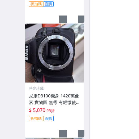
跡 鏡頭-3430
折扣碼
直購
時光珍藏
尼康D3100機身 1420萬像
素 實物圖 無霉 有輕微使用
痕跡 機身原裝 無拆修無翻
$ 5,070
95折
新 臨-343
折扣碼
直購