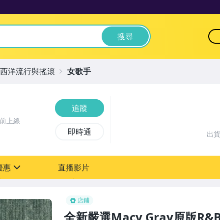
搜尋
西洋流行與搖滾
女歌手
追蹤
時前上線
即時通
出
優惠
直播影片
sign
店鋪
全新嚴選Macy Gray原版