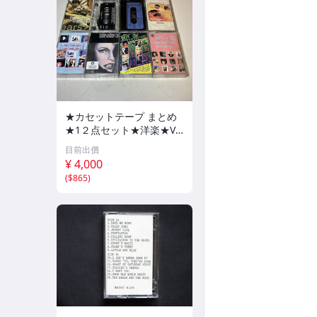
★カセットテープ まとめ
★1２点セット★洋楽★VA
★⑯★ロックンロール★L
目前出價
OVE★ベスト★未視聴★カ
¥ 4,000
セットテープ★bzaif★CA
(
$865
)
S0807-950★