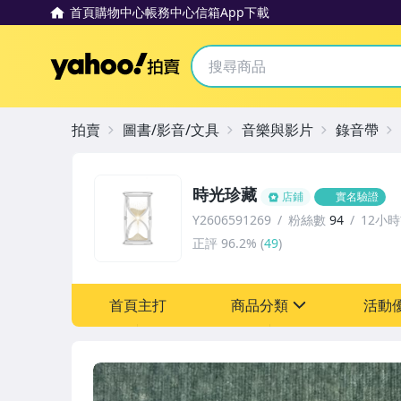
首頁
購物中心
帳務中心
信箱
App下載
Yahoo拍賣
拍賣
圖書/影音/文具
音樂與影片
錄音帶
時光珍藏
店鋪
實名驗證
Y2606591269
粉絲數
94
12小
正評
96.2%
(
49
)
首頁主打
商品分類
活動
sign
其它
[全店] 粉絲專享
[全店] 週年慶