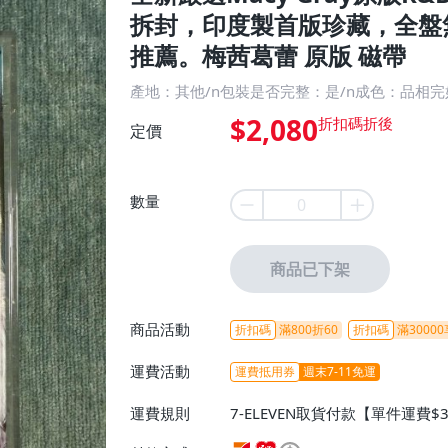
拆封，印度製首版珍藏，全盤
推薦。梅茜葛蕾 原版 磁帶
產地：其他/n包裝是否完整：是/n成色：品相
$2,080
定價
數量
商品已下架
商品活動
折扣碼
滿800折60
折扣碼
滿30000
運費活動
運費抵用券
週末7-11免運
運費規則
7-ELEVEN取貨付款【單件運費$
ELEVEN取貨不付款【免運費】