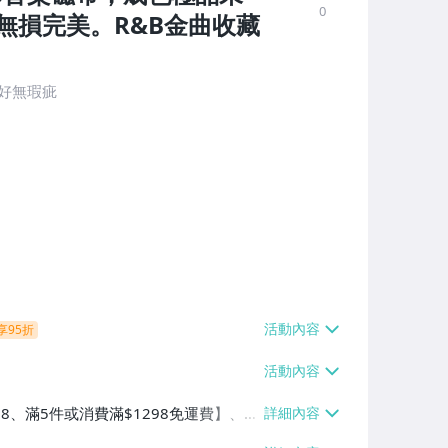
0
無損完美。R&B金曲收藏
完好無瑕疵
享95折
38、滿5件或消費滿$1298免運費】、7-
、萊爾富取貨付款【單件運費$60、滿5件