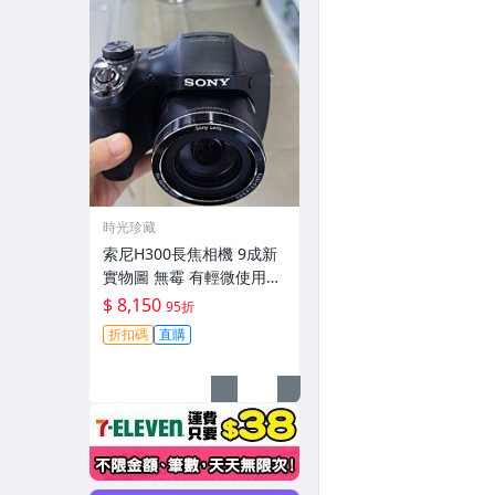
時光珍藏
索尼H300長焦相機 9成新
實物圖 無霉 有輕微使用痕
跡 機身鏡頭原裝 無拆修無
$ 8,150
95折
翻新-3430
折扣碼
直購