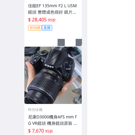
佳能EF 135mm F2 L USM
鏡頭 整體成色很好 鏡片完
美無劃痕 功能一切正常 無
$ 28,405
95折
拆修無-3430
折扣碼
直購
時光珍藏
尼康D3000機身AFS mm f
G VR鏡頭 機身鏡頭原裝 無
拆修無翻新 有輕微使用痕
$ 7,670
95折