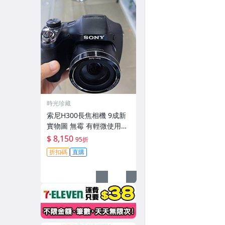
時光珍藏
索尼H300長焦相機 9成新
實物圖 無霉 有輕微使用痕
跡 機身鏡頭原裝 無拆修無
$ 8,150
95折
翻新-3430
折扣碼
直購