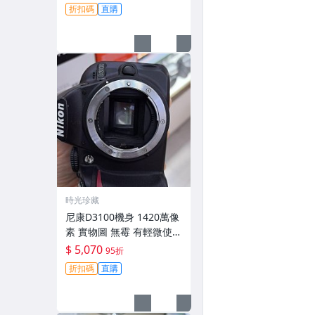
跡 鏡頭-3430
折扣碼
直購
時光珍藏
尼康D3100機身 1420萬像
素 實物圖 無霉 有輕微使用
痕跡 機身原裝 無拆修無翻
$ 5,070
95折
新 臨-343
折扣碼
直購