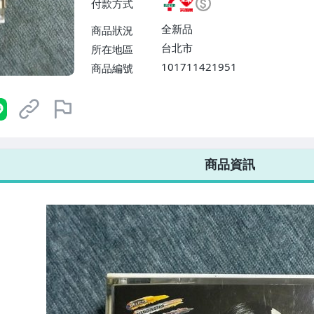
付款方式
或消費滿$1298免運費】、宅配
$1598免運費】
全新品
商品狀況
台北市
所在地區
101711421951
商品編號
7-ELEVEN 運費只要
38
元
不限金額、筆數，筆筆優惠無限次！
商品資訊