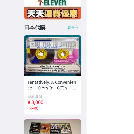
日本代購
看全部
Tentatively, A Convenien
ce - 10 Yrs In 10(T)'s 非音
楽 ノイズ アヴァンギャ
目前出價
ルド
¥ 3,000
(
$649
)