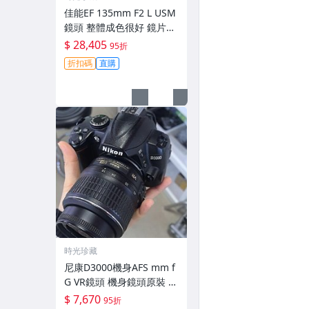
佳能EF 135mm F2 L USM
鏡頭 整體成色很好 鏡片完
美無劃痕 功能一切正常 無
$ 28,405
95折
拆修無-3430
折扣碼
直購
時光珍藏
尼康D3000機身AFS mm f
G VR鏡頭 機身鏡頭原裝 無
拆修無翻新 有輕微使用痕
$ 7,670
95折