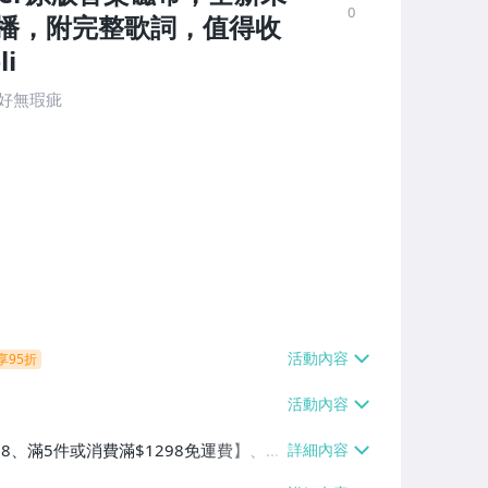
0
播，附完整歌詞，值得收
i
完好無瑕疵
享95折
38、滿5件或消費滿$1298免運費】、7-
、萊爾富取貨付款【單件運費$60、滿5件