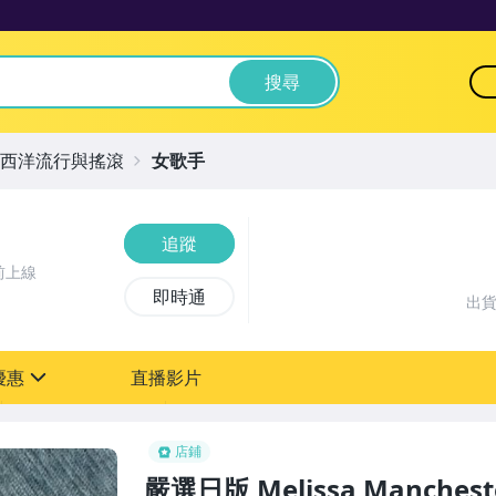
搜尋
西洋流行與搖滾
女歌手
追蹤
前上線
即時通
出
優惠
直播影片
sign
店鋪
嚴選日版 Melissa Manch