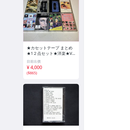
★カセットテープ まとめ
★1２点セット★洋楽★VA
★⑯★ロックンロール★L
目前出價
OVE★ベスト★未視聴★カ
¥ 4,000
セットテープ★bzaif★CA
(
$865
)
S0807-950★