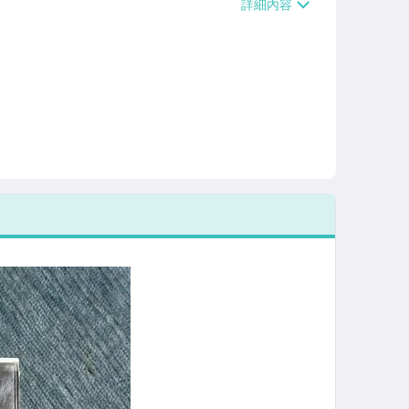
/貨運【單件運費$120、滿5件或消費滿