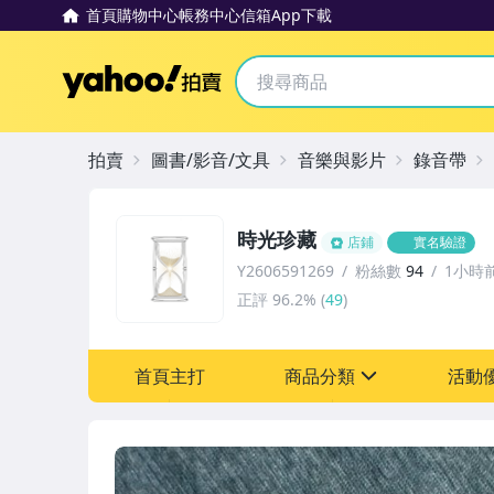
首頁
購物中心
帳務中心
信箱
App下載
Yahoo拍賣
拍賣
圖書/影音/文具
音樂與影片
錄音帶
時光珍藏
店鋪
實名驗證
Y2606591269
粉絲數
94
1小時
正評
96.2%
(
49
)
首頁主打
商品分類
活動
sign
其它
[全店] 粉絲專享
[全店] 週年慶