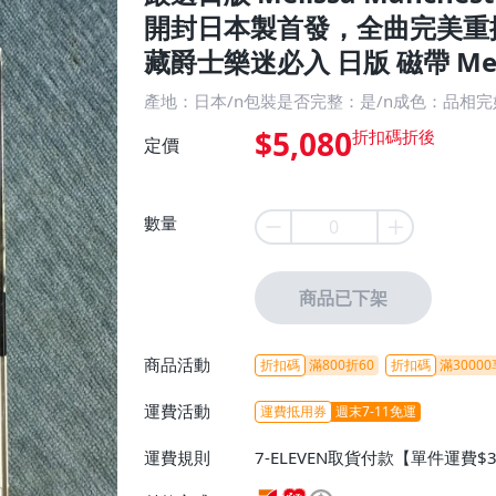
開封日本製首發，全曲完美重
藏爵士樂迷必入 日版 磁帶 Mel
產地：日本/n包裝是否完整：是/n成色：品相
$5,080
定價
數量
商品已下架
商品活動
折扣碼
滿800折60
折扣碼
滿30000
運費活動
運費抵用券
週末7-11免運
運費規則
7-ELEVEN取貨付款【單件運費$
ELEVEN取貨不付款【免運費】