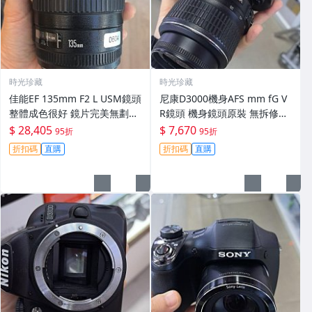
時光珍藏
時光珍藏
佳能EF 135mm F2 L USM鏡頭
尼康D3000機身AFS mm fG V
整體成色很好 鏡片完美無劃痕
R鏡頭 機身鏡頭原裝 無拆修無
功能一切正常 無拆修無-3430
翻新 有輕微使用痕跡 鏡頭-34
$ 28,405
$ 7,670
95折
95折
30
折扣碼
直購
折扣碼
直購