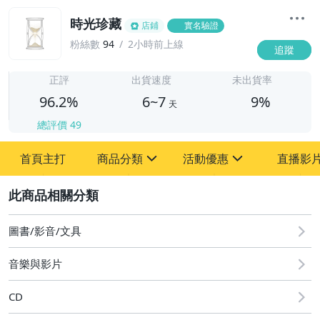
時光珍藏
店鋪
實名驗證
粉絲數
94
2小時前上線
追蹤
6
正評
出貨速度
未出貨率
96.2%
6~7
9%
天
總評價
49
首頁主打
商品分類
活動優惠
直播影
sign
sign
2
其它
[全店] 粉絲專享
[全店] 週年慶
圖書/影音/文具
音樂與影片
CD