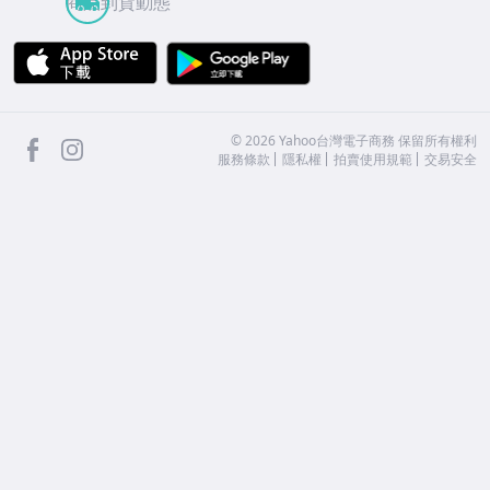
商品到貨動態
APP Store
Google Play
facebook
Instagram
©
2026
Yahoo台灣電子商務 保留所有權利
服務條款
隱私權
拍賣使用規範
交易安全