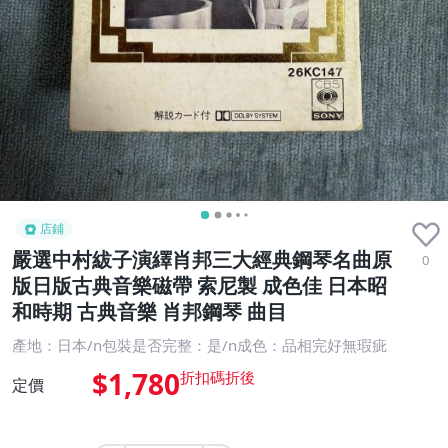
店鋪
嚴選中村紱子演繹肖邦三大經典鋼琴名曲原
0
版日版古典音樂磁帶 索尼製 成色佳 日本昭
和時期 古典音樂 肖邦鋼琴 曲目
產地：日本/n包裝是否完整：是/n成色：品相完好無瑕疵
$1,780
定價