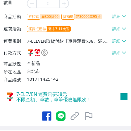
數量
商品活動
折扣碼
滿800折60
折扣碼
滿30000享95折
運費活動
運費抵用券
週末7-11免運
運費規則
7-ELEVEN取貨付款【單件運費$38、滿5件
或消費滿$1298免運費】、7-ELEVEN取貨
付款方式
不付款【免運費】、萊爾富取貨付款【單件
運費$60、滿5件或消費滿$1298免運
全新品
商品狀況
費】、宅配/貨運【單件運費$120、滿5件
台北市
所在地區
或消費滿$1598免運費】
101711425142
商品編號
7-ELEVEN 運費只要
38
元
不限金額、筆數，筆筆優惠無限次！