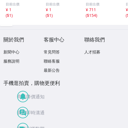
曲集 パッヘルベ
CD▽
35 16のドイツ舞
目前出價
目前出價
目前出價
ル パイヤール E
曲集 ブレンデル
¥ 1
¥ 1
¥ 711
¥
RATO 30
【CD】
(
$1
)
(
$1
)
(
$154
)
(
關於我們
客服中心
聯絡我們
新聞中心
常見問答
人才招募
服務說明
聯絡客服
最新公告
手機逛拍賣，購物更便利
商品降價通知
買賣即時溝通