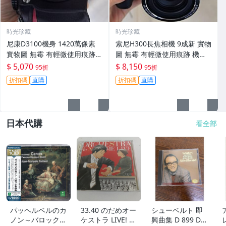
時光珍藏
時光珍藏
尼康D3100機身 1420萬像素
索尼H300長焦相機 9成新 實物
實物圖 無霉 有輕微使用痕跡
圖 無霉 有輕微使用痕跡 機身
機身原裝 無拆修無翻新 臨-34
鏡頭原裝 無拆修無翻新-3430
$ 5,070
$ 8,150
95折
95折
3
折扣碼
直購
折扣碼
直購
日本代購
看全部
パッヘルベルのカ
33.40 のだめオー
シューベルト 即
ノン～バロック名
ケストラ LIVE! 2
興曲集 D 899 D 9