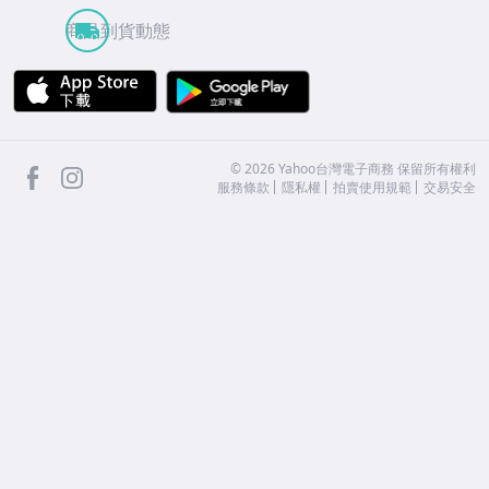
商品到貨動態
APP Store
Google Play
facebook
Instagram
©
2026
Yahoo台灣電子商務 保留所有權利
服務條款
隱私權
拍賣使用規範
交易安全