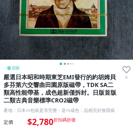
店鋪
嚴選日本昭和時期東芝EMI發行的約胡姆貝
0
多芬第六交響曲田園原版磁帶，TDK SA二
類高性能帶基，成色超新僅拆封。日版首版
二類古典音樂標準CRO2磁帶
產地：日本/n包裝是否完整：是/n成色：品相完好無瑕疵
$2,780
定價