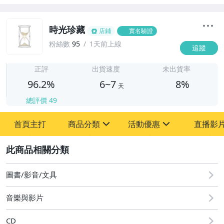
時光珍藏
店鋪
實名驗證
粉絲數
95
1天前上線
追蹤
6
正評
出貨速度
未出貨率
96.2%
6~7
8%
天
總評價
49
首頁主打
商品分類
活動優惠
直播影
sign
sign
2
其它
[全店] 粉絲專享
[全店] 週年慶
圖書/影音/文具
音樂與影片
CD