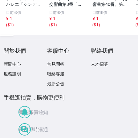
バレエ「シンデレ
交響曲第3番「英
響曲第40番、第4
ラ」、交響曲第1
雄」、コリオラン
1番「ジュピタ
目前出價
目前出價
目前出價
番「古典」 アン
序曲 金聖響 WA
ー」 ロリン・マ
¥ 1
¥ 1
¥ 1
¥
ドレ・プレヴィン
RNER CLASSICS
ゼール PHILIPS 2
(
$1
)
(
$1
)
(
$1
)
(
EMI 70
224
21
關於我們
客服中心
聯絡我們
新聞中心
常見問答
人才招募
服務說明
聯絡客服
最新公告
手機逛拍賣，購物更便利
商品降價通知
買賣即時溝通