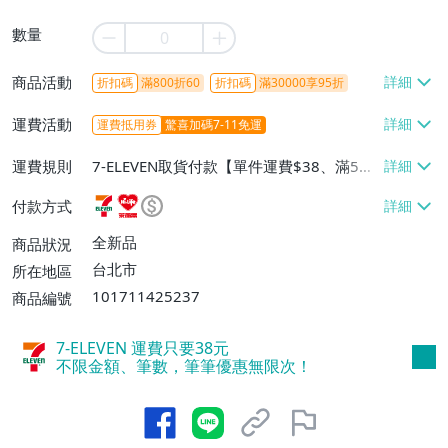
數量
商品活動
折扣碼
滿800折60
折扣碼
滿30000享95折
運費活動
運費抵用券
驚喜加碼7-11免運
運費規則
7-ELEVEN取貨付款【單件運費$38、滿5件
或消費滿$1298免運費】、7-ELEVEN取貨
付款方式
不付款【免運費】、萊爾富取貨付款【單件
運費$60、滿5件或消費滿$1298免運
全新品
商品狀況
費】、宅配/貨運【單件運費$120、滿5件
台北市
所在地區
或消費滿$1598免運費】
101711425237
商品編號
7-ELEVEN 運費只要
38
元
不限金額、筆數，筆筆優惠無限次！