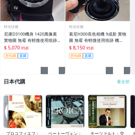
時光珍藏
時光珍藏
尼康D3100機身 1420萬像素
索尼H300長焦相機 9成新 實物
實物圖 無霉 有輕微使用痕跡
圖 無霉 有輕微使用痕跡 機身
機身原裝 無拆修無翻新 臨-34
鏡頭原裝 無拆修無翻新-3430
$ 5,070
$ 8,150
95折
95折
3
折扣碼
直購
折扣碼
直購
日本代購
看全部
プロコフィエフ：
ベートーヴェン：
モーツァルト：交