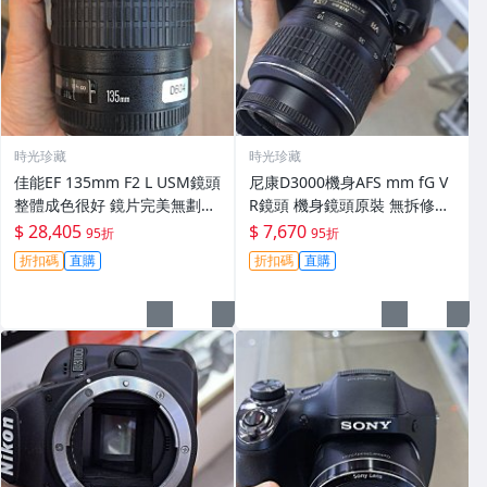
時光珍藏
時光珍藏
佳能EF 135mm F2 L USM鏡頭
尼康D3000機身AFS mm fG V
整體成色很好 鏡片完美無劃痕
R鏡頭 機身鏡頭原裝 無拆修無
功能一切正常 無拆修無-3430
翻新 有輕微使用痕跡 鏡頭-34
$ 28,405
$ 7,670
95折
95折
30
折扣碼
直購
折扣碼
直購