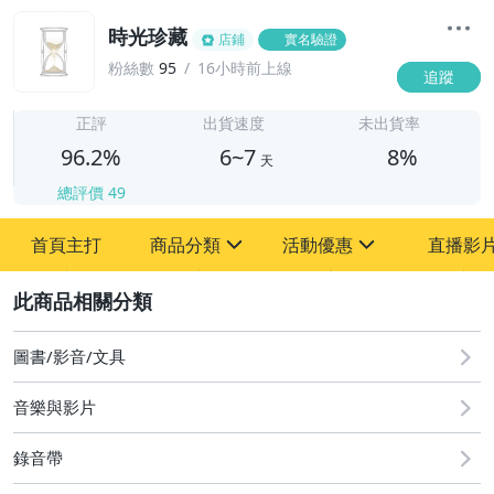
時光珍藏
店鋪
實名驗證
粉絲數
95
16小時前上線
追蹤
6
正評
出貨速度
未出貨率
96.2%
6~7
8%
天
總評價
49
首頁主打
商品分類
活動優惠
直播影
sign
sign
2
其它
[全店] 粉絲專享
[全店] 週年慶
圖書/影音/文具
音樂與影片
錄音帶