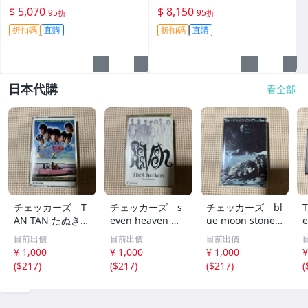
機身原裝 無拆修無翻新 臨-34
鏡頭原裝 無拆修無翻新-3430
$ 5,070
$ 8,150
95折
95折
3
折扣碼
直購
折扣碼
直購
日本代購
看全部
チェッカーズ T
チェッカーズ s
チェッカーズ bl
T
AN TAN たぬき
even heaven 国
ue moon stone
e
国内盤カセットテ
内盤カセットテー
国内盤カセットテ
目前出價
目前出價
目前出價
ープ■■
プ■■
ープ■■
¥ 1,000
¥ 1,000
¥ 1,000
¥
(
$217
)
(
$217
)
(
$217
)
(