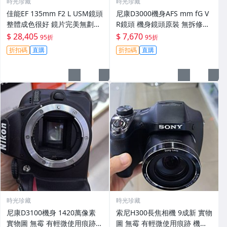
時光珍藏
時光珍藏
佳能EF 135mm F2 L USM鏡頭
尼康D3000機身AFS mm fG V
整體成色很好 鏡片完美無劃痕
R鏡頭 機身鏡頭原裝 無拆修無
功能一切正常 無拆修無-3430
翻新 有輕微使用痕跡 鏡頭-34
$ 28,405
$ 7,670
95折
95折
30
折扣碼
直購
折扣碼
直購
時光珍藏
時光珍藏
尼康D3100機身 1420萬像素
索尼H300長焦相機 9成新 實物
實物圖 無霉 有輕微使用痕跡
圖 無霉 有輕微使用痕跡 機身