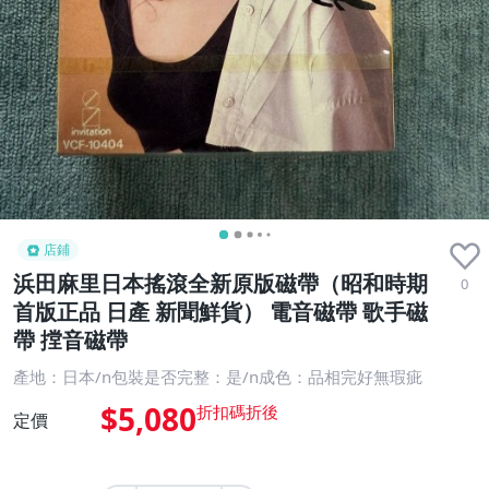
店鋪
浜田麻里日本搖滾全新原版磁帶（昭和時期
0
首版正品 日產 新聞鮮貨） 電音磁帶 歌手磁
帶 摚音磁帶
產地：日本/n包裝是否完整：是/n成色：品相完好無瑕疵
$5,080
定價