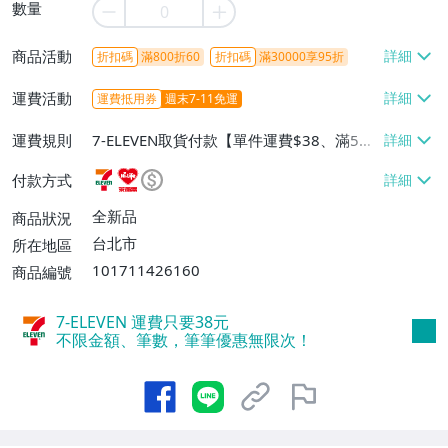
數量
商品活動
折扣碼
滿800折60
折扣碼
滿30000享95折
運費活動
運費抵用券
週末7-11免運
運費規則
7-ELEVEN取貨付款【單件運費$38、滿5件
或消費滿$1298免運費】、7-ELEVEN取貨
付款方式
不付款【免運費】、萊爾富取貨付款【單件
運費$60、滿5件或消費滿$1298免運
全新品
商品狀況
費】、宅配/貨運【單件運費$120、滿5件
台北市
所在地區
或消費滿$1598免運費】
101711426160
商品編號
7-ELEVEN 運費只要
38
元
不限金額、筆數，筆筆優惠無限次！