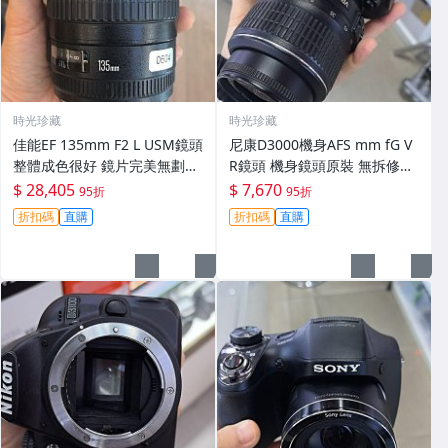
時光珍藏
時光珍藏
佳能EF 135mm F2 L USM鏡頭
尼康D3000機身AFS mm fG V
整體成色很好 鏡片完美無劃痕
R鏡頭 機身鏡頭原裝 無拆修無
功能一切正常 無拆修無-3430
翻新 有輕微使用痕跡 鏡頭-34
$ 28,405
$ 7,670
95折
95折
30
折扣碼
直購
折扣碼
直購