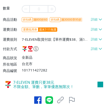
數量
商品活動
折扣碼
滿800折60
折扣碼
滿30000享95折
運費活動
運費抵用券
週末7-11免運
運費規則
7-ELEVEN取貨付款【單件運費$38、滿5件
或消費滿$1298免運費】、7-ELEVEN取貨
付款方式
不付款【免運費】、萊爾富取貨付款【單件
運費$60、滿5件或消費滿$1298免運
全新品
商品狀況
費】、宅配/貨運【單件運費$120、滿5件
台北市
所在地區
或消費滿$1598免運費】
101711427282
商品編號
7-ELEVEN 運費只要
38
元
不限金額、筆數，筆筆優惠無限次！