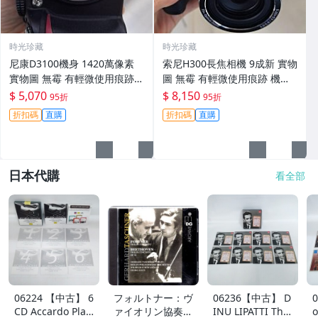
時光珍藏
時光珍藏
尼康D3100機身 1420萬像素
索尼H300長焦相機 9成新 實物
實物圖 無霉 有輕微使用痕跡
圖 無霉 有輕微使用痕跡 機身
機身原裝 無拆修無翻新 臨-34
鏡頭原裝 無拆修無翻新-3430
$ 5,070
$ 8,150
95折
95折
3
折扣碼
直購
折扣碼
直購
日本代購
看全部
06224 【中古】 6
フォルトナー：ヴ
06236【中古】 D
CD Accardo Play
ァイオリン協奏曲
INU LIPATTI The
o