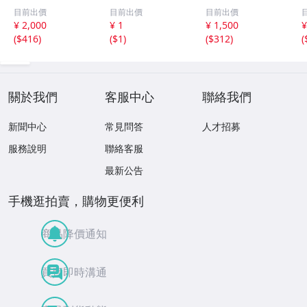
s Paganini Com
ベートーヴェン：
Master Pianist C
m
目前出價
目前出價
目前出價
plete Recording
ヴァイオリン協奏
D 7枚組 動作確認
¥ 2,000
¥ 1
¥ 1,500
¥
s サルヴァトー
曲 ゲルハルト・
済み ディヌ・リ
(
$416
)
(
$1
)
(
$312
)
(
レ・アッカルド
タシュナー DG A
パッティ クラシ
パガニーニ ヴァ
rchive 133
ック 協奏曲
イオリン クラシ
ック
關於我們
客服中心
聯絡我們
新聞中心
常見問答
人才招募
服務說明
聯絡客服
最新公告
手機逛拍賣，購物更便利
商品降價通知
買賣即時溝通