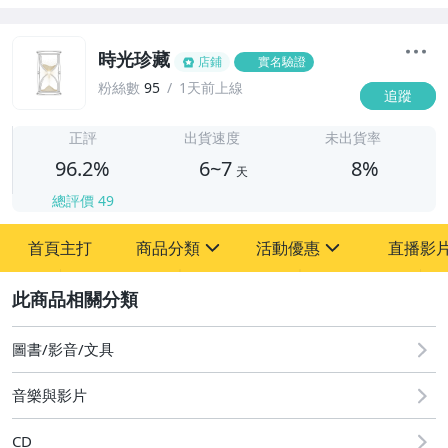
時光珍藏
店鋪
實名驗證
粉絲數
95
1天前上線
追蹤
6
正評
出貨速度
未出貨率
96.2%
6~7
8%
天
總評價
49
首頁主打
商品分類
活動優惠
直播影
sign
sign
2
其它
[全店] 粉絲專享
[全店] 週年慶
圖書/影音/文具
音樂與影片
CD