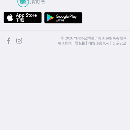
商品到貨動態
APP Store
Google Play
facebook
Instagram
©
2026
Yahoo台灣電子商務 保留所有權利
服務條款
隱私權
拍賣使用規範
交易安全