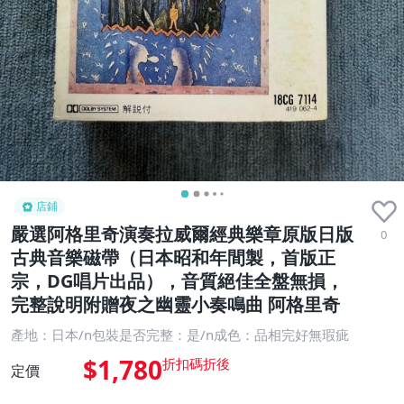
店鋪
嚴選阿格里奇演奏拉威爾經典樂章原版日版
0
古典音樂磁帶（日本昭和年間製，首版正
宗，DG唱片出品），音質絕佳全盤無損，
完整說明附贈夜之幽靈小奏鳴曲 阿格里奇
產地：日本/n包裝是否完整：是/n成色：品相完好無瑕疵
$1,780
定價