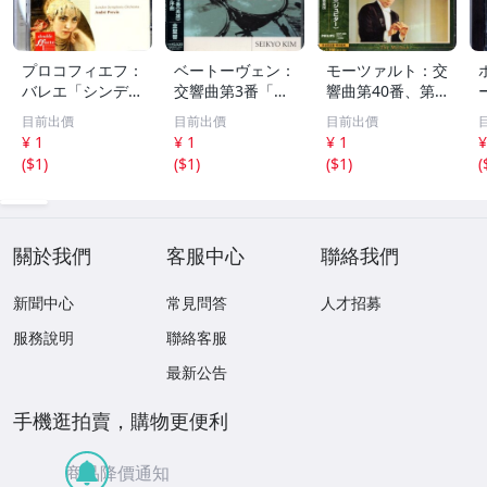
プロコフィエフ：
ベートーヴェン：
モーツァルト：交
バレエ「シンデレ
交響曲第3番「英
響曲第40番、第4
ラ」、交響曲第1
雄」、コリオラン
1番「ジュピタ
目前出價
目前出價
目前出價
番「古典」 アン
序曲 金聖響 WA
ー」 ロリン・マ
¥ 1
¥ 1
¥ 1
¥
ドレ・プレヴィン
RNER CLASSICS
ゼール PHILIPS 2
(
$1
)
(
$1
)
(
$1
)
(
EMI 70
224
21
關於我們
客服中心
聯絡我們
新聞中心
常見問答
人才招募
服務說明
聯絡客服
最新公告
手機逛拍賣，購物更便利
商品降價通知