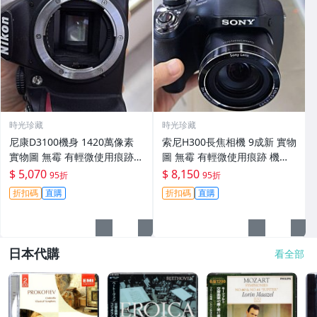
時光珍藏
時光珍藏
尼康D3100機身 1420萬像素
索尼H300長焦相機 9成新 實物
實物圖 無霉 有輕微使用痕跡
圖 無霉 有輕微使用痕跡 機身
機身原裝 無拆修無翻新 臨-34
鏡頭原裝 無拆修無翻新-3430
$ 5,070
$ 8,150
95折
95折
3
折扣碼
直購
折扣碼
直購
日本代購
看全部