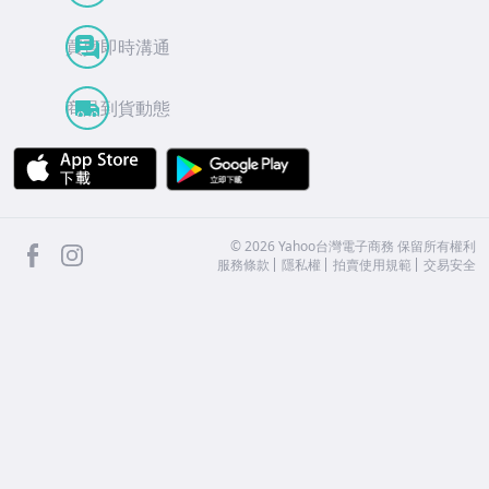
買賣即時溝通
商品到貨動態
APP Store
Google Play
facebook
Instagram
©
2026
Yahoo台灣電子商務 保留所有權利
服務條款
隱私權
拍賣使用規範
交易安全