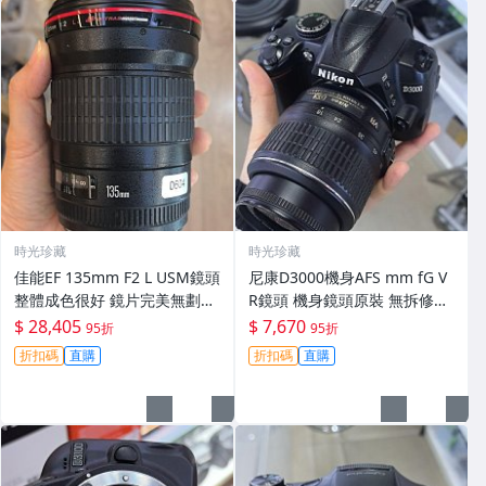
時光珍藏
時光珍藏
佳能EF 135mm F2 L USM鏡頭
尼康D3000機身AFS mm fG V
整體成色很好 鏡片完美無劃痕
R鏡頭 機身鏡頭原裝 無拆修無
功能一切正常 無拆修無-3430
翻新 有輕微使用痕跡 鏡頭-34
$ 28,405
$ 7,670
95折
95折
30
折扣碼
直購
折扣碼
直購