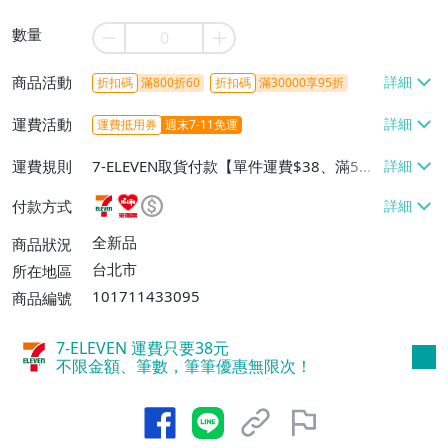
數量
商品活動
折扣碼
滿800折60
折扣碼
滿30000享95折
運費活動
運費抵用券
週末7-11免運
運費規則
7-ELEVEN取貨付款【單件運費$38、滿5件
或消費滿$1298免運費】、7-ELEVEN取貨
付款方式
不付款【免運費】、萊爾富取貨付款【單件
運費$60、滿5件或消費滿$1298免運
全新品
商品狀況
費】、宅配/貨運【單件運費$120、滿5件
台北市
所在地區
或消費滿$1598免運費】
101711433095
商品編號
7-ELEVEN 運費只要
38
元
不限金額、筆數，筆筆優惠無限次！