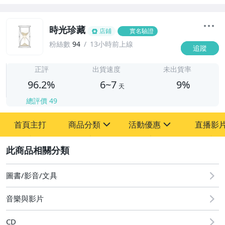
時光珍藏
店鋪
實名驗證
粉絲數
94
13小時前上線
追蹤
6
正評
出貨速度
未出貨率
96.2%
6~7
9%
天
總評價
49
首頁主打
商品分類
活動優惠
直播影
sign
sign
2
其它
[全店] 粉絲專享
[全店] 週年慶
圖書/影音/文具
音樂與影片
CD