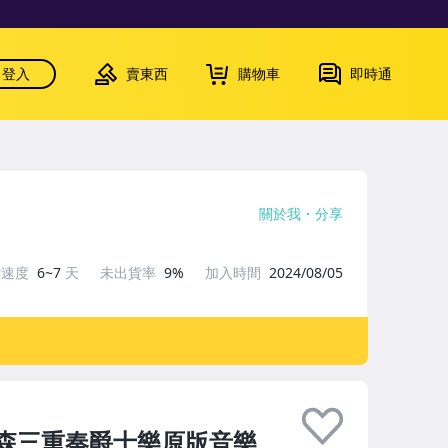
登入
賣東西
購物車
即時通
關於我
分享
貨速度
6~7
天
未出貨率
9%
加入時間
2024/08/05
彼得森三重奏爵士樂原版音樂