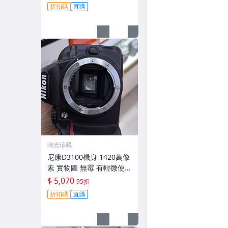
跡 鏡頭-3430
折扣碼
直購
時光珍藏
尼康D3100機身 1420萬像
素 實物圖 無霉 有輕微使用
痕跡 機身原裝 無拆修無翻
$ 5,070
95折
新 臨-343
折扣碼
直購