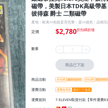
磁帶，美製日本TDK高級帶基
彼得森 爵士 二類磁帶
產地：歐美/n包裝是否完整：是/n成色：品相
$2,780
定價
數量
商品已下架
商品活動
折扣碼
滿800折60
折扣碼
滿30000
運費活動
運費抵用券
週末7-11免運
運費規則
7-ELEVEN取貨付款【單件運費$
ELEVEN取貨不付款【免運費】