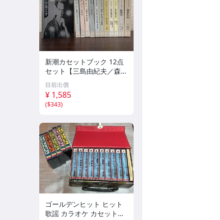
新潮カセットブック 12点
セット【三島由紀夫／森外
／太宰治／芥川龍之介／谷
目前出價
崎潤一郎／宮沢賢治／他】
¥ 1,585
新潮社
(
$343
)
ゴールデンヒット ヒット
歌謡 カラオケ カセットテ