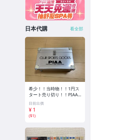
日本代購
看全部
希少！！当時物！！1円ス
タート売り切り！！PIAA
CLUB SPORTS GOODS ア
目前出價
ルミケース 収納
¥ 1
(
$1
)