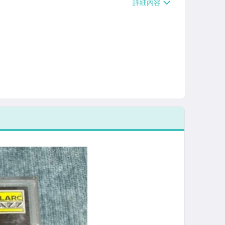
/貨運【單件運費$120、滿5件或消費滿