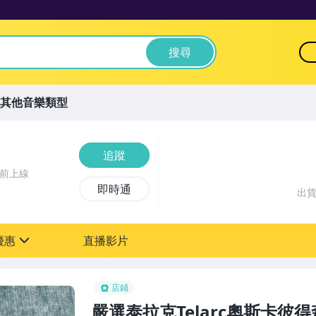
搜尋
其他音樂類型
追蹤
時前上線
即時通
出
優惠
直播影片
sign
店鋪
嚴選泰拉克Telarc奧斯卡