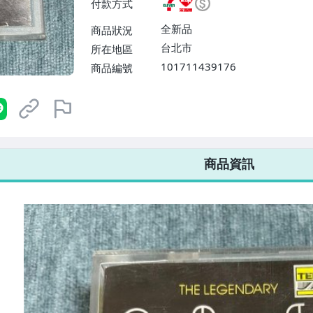
付款方式
或消費滿$1298免運費】、宅配
$1598免運費】
全新品
商品狀況
台北市
所在地區
101711439176
商品編號
7-ELEVEN 運費只要
38
元
不限金額、筆數，筆筆優惠無限次！
商品資訊