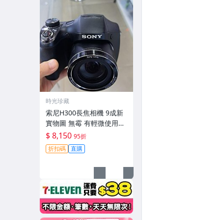
時光珍藏
索尼H300長焦相機 9成新
實物圖 無霉 有輕微使用痕
跡 機身鏡頭原裝 無拆修無
$ 8,150
95折
翻新-3430
折扣碼
直購