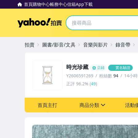
首頁
購物中心
帳務中心
信箱
App下載
Yahoo拍賣
拍賣
圖書/影音/文具
音樂與影片
錄音帶
時光珍藏
店鋪
實名驗證
Y2606591269
粉絲數
94
14小
正評
96.2%
(
49
)
首頁主打
商品分類
活動
sign
其它
[全店] 粉絲專享
[全店] 週年慶