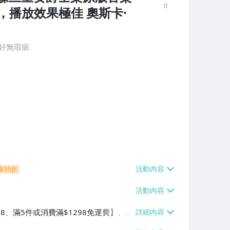
0
，播放效果極佳 奧斯卡·
完好無瑕疵
享95折
38、滿5件或消費滿$1298免運費】、7-
、萊爾富取貨付款【單件運費$60、滿5件