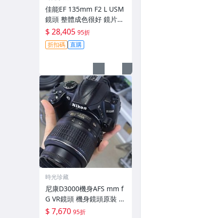
佳能EF 135mm F2 L USM
鏡頭 整體成色很好 鏡片完
美無劃痕 功能一切正常 無
$ 28,405
95折
拆修無-3430
折扣碼
直購
時光珍藏
尼康D3000機身AFS mm f
G VR鏡頭 機身鏡頭原裝 無
拆修無翻新 有輕微使用痕
$ 7,670
95折