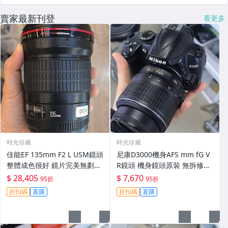
賣家最新刊登
看更多
時光珍藏
時光珍藏
佳能EF 135mm F2 L USM鏡頭
尼康D3000機身AFS mm fG V
整體成色很好 鏡片完美無劃痕
R鏡頭 機身鏡頭原裝 無拆修無
功能一切正常 無拆修無-3430
翻新 有輕微使用痕跡 鏡頭-34
$ 28,405
$ 7,670
95折
95折
30
折扣碼
直購
折扣碼
直購