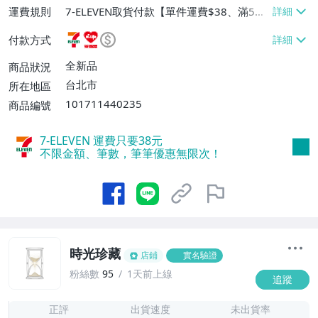
運費規則
7-ELEVEN取貨付款【單件運費$38、滿5件
或消費滿$1298免運費】、7-ELEVEN取貨
付款方式
不付款【免運費】、萊爾富取貨付款【單件
運費$60、滿5件或消費滿$1298免運
全新品
商品狀況
費】、宅配/貨運【單件運費$120、滿5件
台北市
所在地區
或消費滿$1598免運費】
101711440235
商品編號
7-ELEVEN 運費只要
38
元
不限金額、筆數，筆筆優惠無限次！
時光珍藏
店鋪
實名驗證
粉絲數
95
1天前上線
追蹤
6
正評
出貨速度
未出貨率