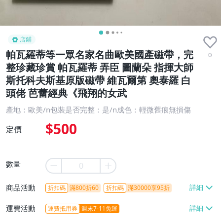
店鋪
帕瓦羅蒂等一眾名家名曲歐美國產磁帶，完
0
整珍藏珍賞 帕瓦羅蒂 弄臣 圖蘭朵 指揮大師
斯托科夫斯基原版磁帶 維瓦爾第 奧泰羅 白
頭佬 芭蕾經典《飛翔的女武
產地：歐美/n包裝是否完整：是/n成色：輕微舊痕無損傷
$500
定價
數量
商品活動
折扣碼
滿800折60
折扣碼
滿30000享95折
運費活動
運費抵用券
週末7-11免運