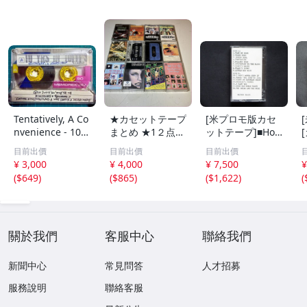
Tentatively, A Co
★カセットテープ
[米プロモ版カセ
nvenience - 10 Y
まとめ ★1２点セ
ットテープ]■Holl
rs In 10(T)'s 非音
ット★洋楽★VA
y Cole - Temptati
■
目前出價
目前出價
目前出價
楽 ノイズ アヴ
★⑯★ロックンロ
on (Metro Blue)■
n
¥ 3,000
¥ 4,000
¥ 7,500
¥
ァンギャルド
ール★LOVE★ベ
ホリー・コール■
(
$649
)
(
$865
)
(
$1,622
)
(
スト★未視聴★カ
[1995 US ADVAN
セットテープ★b
CE PROMO CASS
a
zaif★CAS0807-9
ETTE TAPE RARE]
■
50★
關於我們
客服中心
聯絡我們
新聞中心
常見問答
人才招募
服務說明
聯絡客服