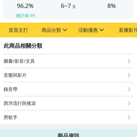
96.2%
6~7
8%
天
總評價
49
首頁主打
商品分類
活動優惠
直播影
sign
sign
2
其它
[全店] 粉絲專享
[全店] 週年慶
圖書/影音/文具
音樂與影片
錄音帶
西洋流行與搖滾
男歌手
商品資訊