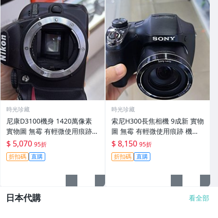
時光珍藏
時光珍藏
尼康D3100機身 1420萬像素
索尼H300長焦相機 9成新 實物
實物圖 無霉 有輕微使用痕跡
圖 無霉 有輕微使用痕跡 機身
機身原裝 無拆修無翻新 臨-34
鏡頭原裝 無拆修無翻新-3430
$ 5,070
$ 8,150
95折
95折
3
折扣碼
直購
折扣碼
直購
日本代購
看全部