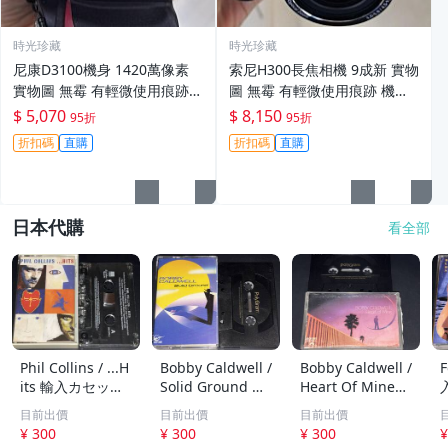
時光珍藏
時光珍藏
尼康D3100機身 1420萬像素
索尼H300長焦相機 9成新 實物
實物圖 無霉 有輕微使用痕跡
圖 無霉 有輕微使用痕跡 機身
機身原裝 無拆修無翻新 臨-34
鏡頭原裝 無拆修無翻新-3430
$ 5,070
$ 8,150
95折
95折
3
折扣碼
直購
折扣碼
直購
日本代購
看全部
Phil Collins / ...H
Bobby Caldwell /
Bobby Caldwell /
F
its 輸入カセット
Solid Ground 輸
Heart Of Mine
テープ
入カセットテープ
輸入カセットテー
目前出價
目前出價
目前出價
プ
¥ 300
¥ 300
¥ 300
¥