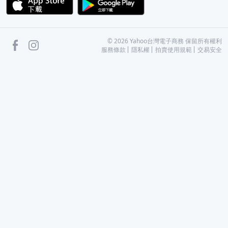
facebook
Instagram
©
2026
Yahoo台灣電子商務 保留所有權利
服務條款
隱私權
拍賣使用規範
交易安全