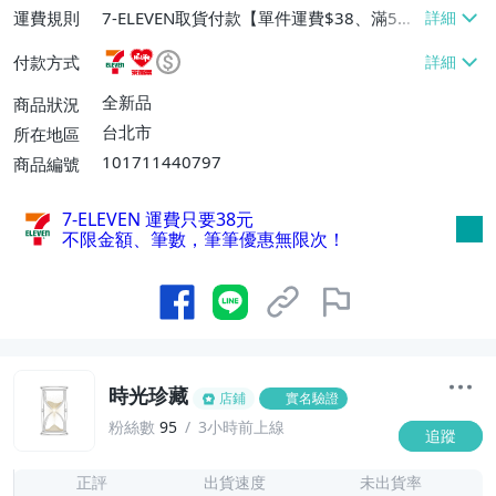
運費規則
7-ELEVEN取貨付款【單件運費$38、滿5件
或消費滿$1298免運費】、7-ELEVEN取貨
付款方式
不付款【免運費】、萊爾富取貨付款【單件
運費$60、滿5件或消費滿$1298免運
全新品
商品狀況
費】、宅配/貨運【單件運費$120、滿5件
台北市
所在地區
或消費滿$1598免運費】
101711440797
商品編號
7-ELEVEN 運費只要
38
元
不限金額、筆數，筆筆優惠無限次！
時光珍藏
店鋪
實名驗證
粉絲數
95
3小時前上線
追蹤
6
正評
出貨速度
未出貨率