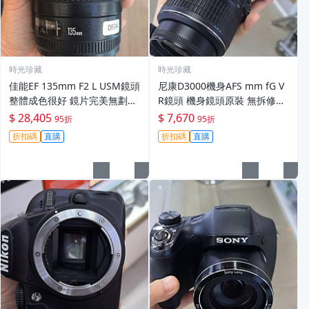
時光珍藏
時光珍藏
佳能EF 135mm F2 L USM鏡頭
尼康D3000機身AFS mm fG V
整體成色很好 鏡片完美無劃痕
R鏡頭 機身鏡頭原裝 無拆修無
功能一切正常 無拆修無-3430
翻新 有輕微使用痕跡 鏡頭-34
$ 28,405
$ 7,670
95折
95折
30
折扣碼
直購
折扣碼
直購