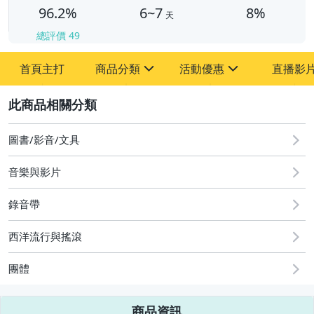
96.2%
6~7
8%
天
總評價
49
首頁主打
商品分類
活動優惠
直播影
sign
sign
2
其它
[全店] 粉絲專享
[全店] 週年慶
圖書/影音/文具
音樂與影片
錄音帶
西洋流行與搖滾
團體
商品資訊