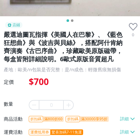
店鋪
嚴選迪圖瓦指揮《美國人在巴黎》、《藍色
0
狂想曲》與《波吉與貝絲》，搭配阿什肯納
齊演奏《古巴序曲》，珍藏歐美原版磁帶，
每盒皆附詳細說明。6歐式原版音質超凡
產地：歐美/n包裝是否完整：是/n成色：輕微舊痕無損傷
$700
定價
數量
商品活動
折扣碼
滿800折60
折扣碼
滿30000享95折
運費活動
運費抵用券
驚喜加碼7-11免運