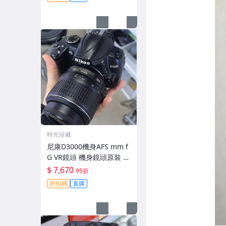
時光珍藏
尼康D3000機身AFS mm f
G VR鏡頭 機身鏡頭原裝 無
拆修無翻新 有輕微使用痕
$ 7,670
95折
跡 鏡頭-3430
折扣碼
直購