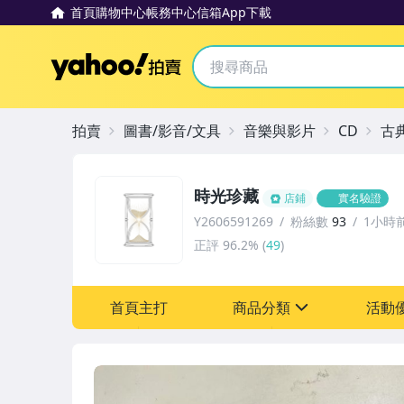
首頁
購物中心
帳務中心
信箱
App下載
Yahoo拍賣
拍賣
圖書/影音/文具
音樂與影片
CD
古
時光珍藏
店鋪
實名驗證
Y2606591269
粉絲數
93
1小時
正評
96.2%
(
49
)
首頁主打
商品分類
活動
sign
其它
[全店] 粉絲專享
[全店] 週年慶