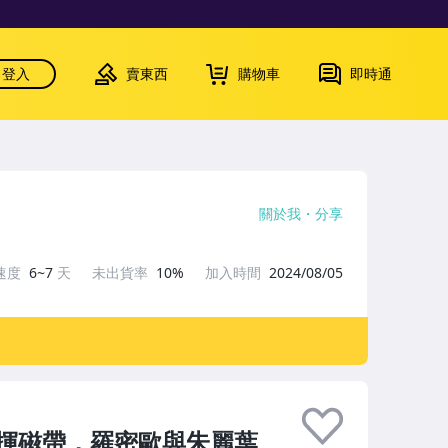
登入
賣東西
購物車
即時通
關於我
分享
速度
6~7
天
未出貨率
10%
加入時間
2024/08/05
揮磁帶，羅密歐與朱麗葉