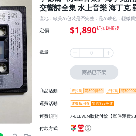
交響詩全集 水上音樂 海丁克 羅
產地：歐美/n包裝是否完整：是/n成色：輕微
$1,890
定價
數量
商品已下架
商品活動
折扣碼
滿800折60
折扣碼
滿30000
運費活動
運費抵用券
驚喜$99免運
運費規則
7-ELEVEN取貨付款【單件運費$
ELEVEN取貨不付款【免運費】
付款方式
或消費滿$1298免運費】、宅配