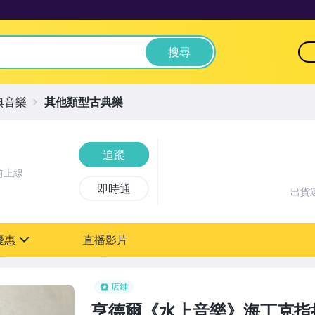
搜尋
典音樂
其他類型古典樂
追蹤
前上線
即時通
出貨
優惠
直播影片
sign
店鋪
亨德爾《水上音樂》海丁克指