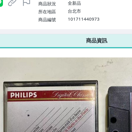
$1598免運費】
全新品
商品狀況
台北市
所在地區
101711440973
商品編號
7-ELEVEN 運費只要
38
元
不限金額、筆數，筆筆優惠無限次！
商品資訊