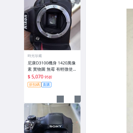
時光珍藏
尼康D3100機身 1420萬像
素 實物圖 無霉 有輕微使用
痕跡 機身原裝 無拆修無翻
$ 5,070
95折
新 臨-343
折扣碼
直購