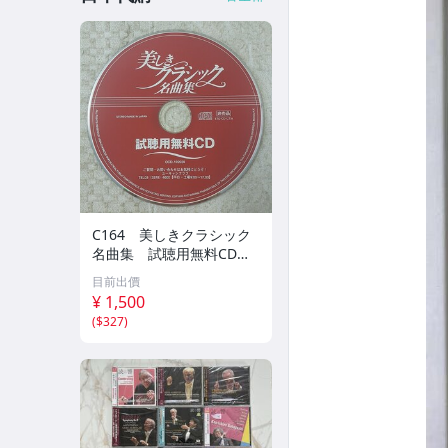
C164 美しきクラシック
名曲集 試聴用無料CD
非売品 CD ジャケット
目前出價
無し
¥ 1,500
(
$327
)