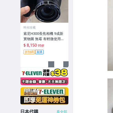
時光珍藏
索尼H300長焦相機 9成新
實物圖 無霉 有輕微使用痕
跡 機身鏡頭原裝 無拆修無
$ 8,150
95折
翻新-3430
折扣碼
直購
日本代購
看全部