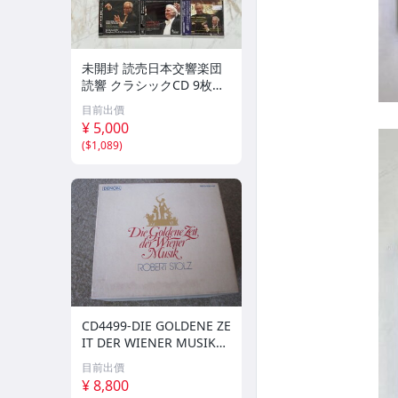
未開封 読売日本交響楽団
読響 クラシックCD 9枚セ
ット ライブ録音
目前出價
¥ 5,000
(
$1,089
)
CD4499-DIE GOLDENE ZE
IT DER WIENER MUSIK
ウインナ・ワルツ大全集
目前出價
BOX １２枚組
¥ 8,800