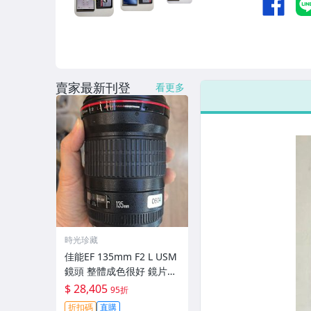
賣家最新刊登
看更多
時光珍藏
佳能EF 135mm F2 L USM
鏡頭 整體成色很好 鏡片完
美無劃痕 功能一切正常 無
$ 28,405
95折
拆修無-3430
折扣碼
直購