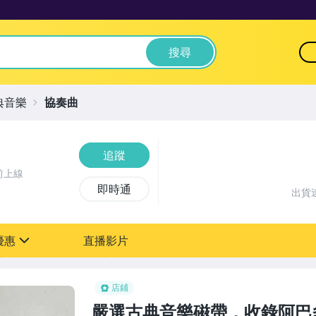
搜尋
典音樂
協奏曲
追蹤
前上線
即時通
出貨
優惠
直播影片
sign
店鋪
嚴選古典音樂磁帶，收錄阿巴