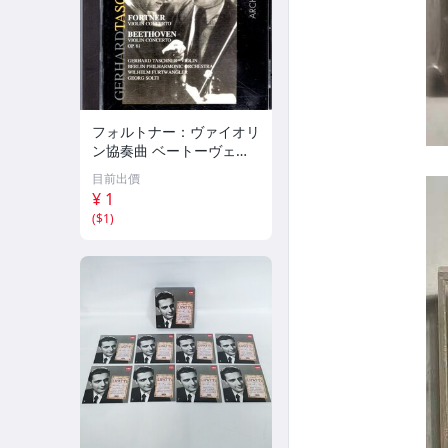
フォルトナー：ヴァイオリ
ン協奏曲 ベートーヴェ
ン：ヴァイオリン協奏曲
目前出價
ゲルハルト・タシュナー D
¥ 1
G Archive 133
(
$1
)