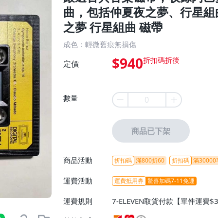
曲，包括仲夏夜之夢、行星組
之夢 行星組曲 磁帶
成色：輕微舊痕無損傷
$940
定價
數量
商品已下架
商品活動
折扣碼
滿800折60
折扣碼
滿30000
運費活動
運費抵用券
驚喜加碼7-11免運
運費規則
7-ELEVEN取貨付款【單件運費$
ELEVEN取貨不付款【免運費】