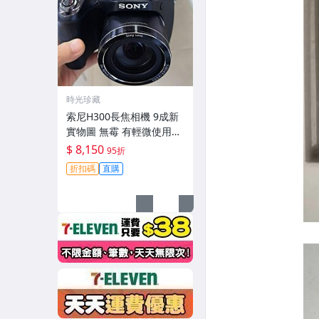
時光珍藏
索尼H300長焦相機 9成新
實物圖 無霉 有輕微使用痕
跡 機身鏡頭原裝 無拆修無
$ 8,150
95折
翻新-3430
折扣碼
直購