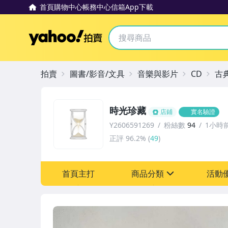
首頁
購物中心
帳務中心
信箱
App下載
Yahoo拍賣
拍賣
圖書/影音/文具
音樂與影片
CD
古
時光珍藏
店鋪
實名驗證
Y2606591269
粉絲數
94
1小時
正評
96.2%
(
49
)
首頁主打
商品分類
活動
sign
其它
[全店] 粉絲專享
[全店] 週年慶