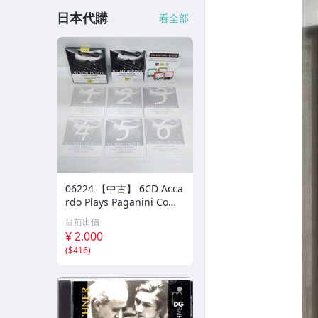
日本代購
看全部
06224 【中古】 6CD Acca
rdo Plays Paganini Comp
lete Recordings サルヴァ
目前出價
トーレ・アッカルド パガ
¥ 2,000
ニーニ ヴァイオリン クラ
(
$416
)
シック