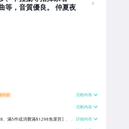
0
曲等，音質優良。 仲夏夜
享95折
38、滿5件或消費滿$1298免運費】、7-
、萊爾富取貨付款【單件運費$60、滿5件