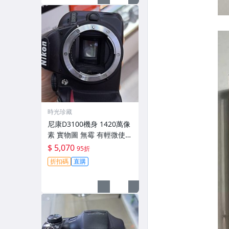
時光珍藏
尼康D3100機身 1420萬像
素 實物圖 無霉 有輕微使用
痕跡 機身原裝 無拆修無翻
$ 5,070
95折
新 臨-343
折扣碼
直購