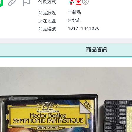
付款方式
或消費滿$1298免運費】、宅配
$1598免運費】
全新品
商品狀況
台北市
所在地區
101711441036
商品編號
7-ELEVEN 運費只要
38
元
不限金額、筆數，筆筆優惠無限次！
商品資訊