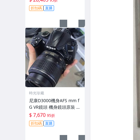
95折
拆修無-3430
折扣碼
直購
時光珍藏
尼康D3000機身AFS mm f
G VR鏡頭 機身鏡頭原裝 無
拆修無翻新 有輕微使用痕
$ 7,670
95折
跡 鏡頭-3430
折扣碼
直購