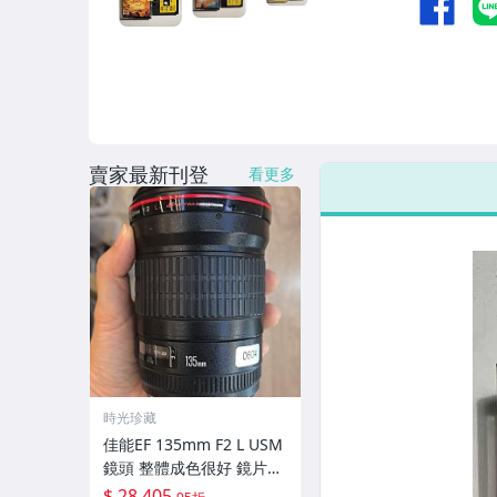
賣家最新刊登
看更多
時光珍藏
佳能EF 135mm F2 L USM
鏡頭 整體成色很好 鏡片完
美無劃痕 功能一切正常 無
$ 28,405