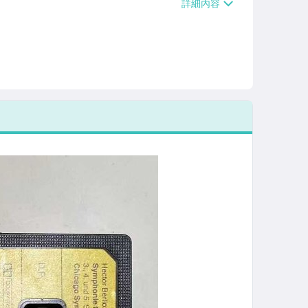
/貨運【單件運費$120、滿5件或消費滿