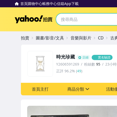
首頁
購物中心
帳務中心
信箱
App下載
Yahoo拍賣
拍賣
圖書/影音/文具
音樂與影片
CD
古
時光珍藏
店鋪
實名驗證
Y2606591269
粉絲數
95
23小
正評
96.2%
(
49
)
首頁主打
商品分類
活動
sign
其它
[全店] 粉絲專享
[全店] 週年慶