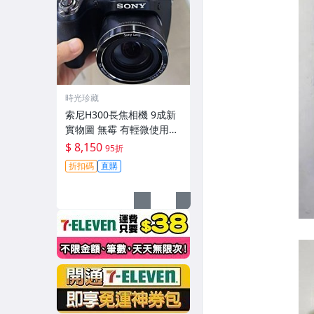
時光珍藏
索尼H300長焦相機 9成新
實物圖 無霉 有輕微使用痕
跡 機身鏡頭原裝 無拆修無
$ 8,150
95折
翻新-3430
折扣碼
直購