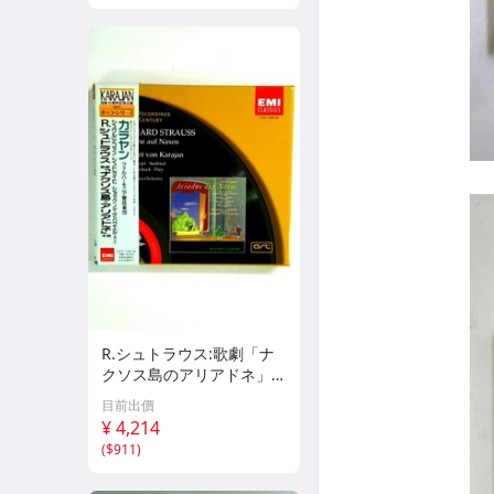
R.シュトラウス:歌劇「ナ
クソス島のアリアドネ」
(全曲)
目前出價
¥ 4,214
(
$911
)