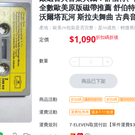
全數歐美原版磁帶推薦 舒伯特
沃爾塔瓦河 斯拉夫舞曲 古典
產地：歐美/n包裝是否完整：是/n成色：輕微
$1,090
定價
數量
商品已下架
商品活動
折扣碼
滿800折60
折扣碼
滿30000
運費活動
運費抵用券
週末7-11免運
運費規則
7-ELEVEN取貨付款【單件運費$
ELEVEN取貨不付款【免運費】