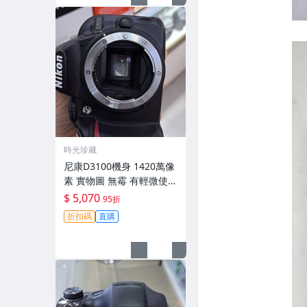
時光珍藏
尼康D3100機身 1420萬像
素 實物圖 無霉 有輕微使用
痕跡 機身原裝 無拆修無翻
$ 5,070
95折
新 臨-343
折扣碼
直購