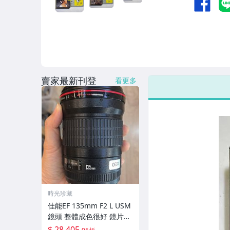
賣家最新刊登
看更多
時光珍藏
佳能EF 135mm F2 L USM
鏡頭 整體成色很好 鏡片完
美無劃痕 功能一切正常 無
$ 28,405