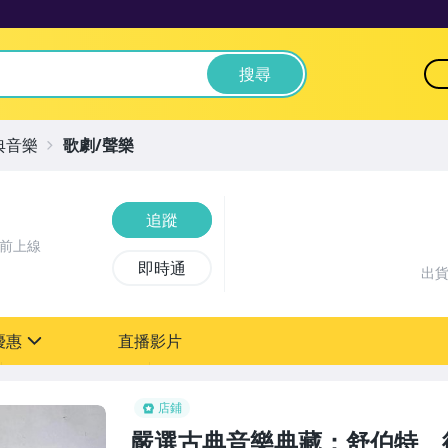
搜尋
典音樂
歌劇/聲樂
追蹤
時前上線
即時通
出
優惠
直播影片
sign
店鋪
嚴選古典音樂典藏：舒伯特、