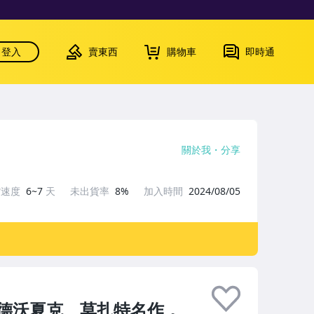
登入
賣東西
購物車
即時通
關於我
分享
貨速度
6~7
天
未出貨率
8%
加入時間
2024/08/05
德沃夏克、莫扎特名作，