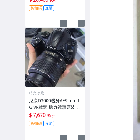
95折
拆修無-3430
折扣碼
直購
時光珍藏
尼康D3000機身AFS mm f
G VR鏡頭 機身鏡頭原裝 無
拆修無翻新 有輕微使用痕
$ 7,670
95折
跡 鏡頭-3430
折扣碼
直購