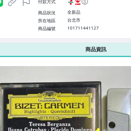
付款方式
或消費滿$1298免運費】、宅配
$1598免運費】
全新品
商品狀況
台北市
所在地區
101711441127
商品編號
7-ELEVEN 運費只要
38
元
不限金額、筆數，筆筆優惠無限次！
商品資訊