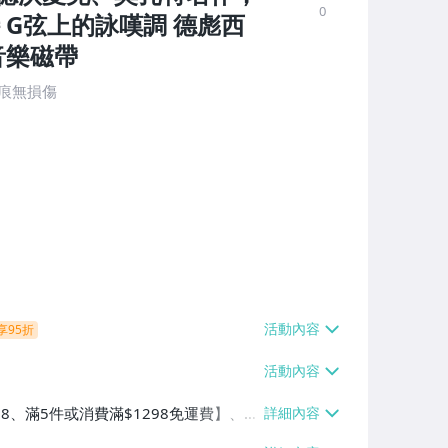
0
 G弦上的詠嘆調 德彪西
音樂磁帶
舊痕無損傷
享95折
38、滿5件或消費滿$1298免運費】、7-
、萊爾富取貨付款【單件運費$60、滿5件