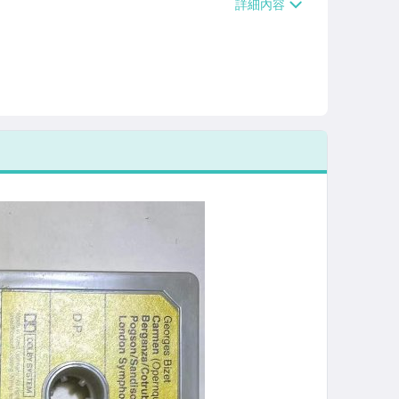
/貨運【單件運費$120、滿5件或消費滿