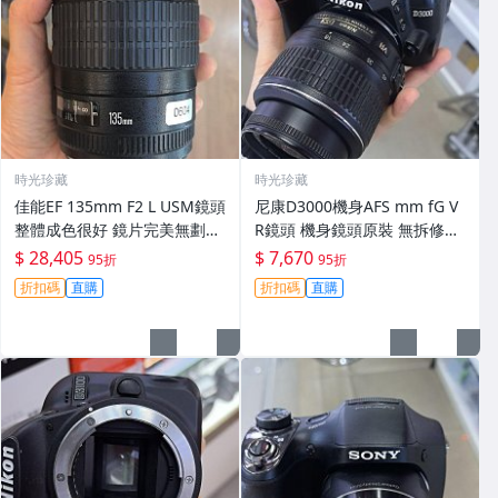
時光珍藏
時光珍藏
佳能EF 135mm F2 L USM鏡頭
尼康D3000機身AFS mm fG V
整體成色很好 鏡片完美無劃痕
R鏡頭 機身鏡頭原裝 無拆修無
功能一切正常 無拆修無-3430
翻新 有輕微使用痕跡 鏡頭-34
$ 28,405
$ 7,670
95折
95折
30
折扣碼
直購
折扣碼
直購