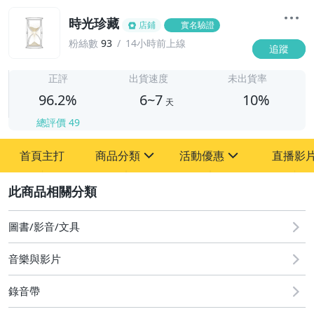
時光珍藏
店鋪
實名驗證
粉絲數
93
14小時前上線
追蹤
6
正評
出貨速度
未出貨率
96.2%
6~7
10%
天
總評價
49
首頁主打
商品分類
活動優惠
直播影
sign
sign
2
其它
[全店] 粉絲專享
[全店] 週年慶
圖書/影音/文具
音樂與影片
錄音帶