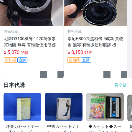
時光珍藏
時光珍藏
尼康D3100機身 1420萬像素
索尼H300長焦相機 9成新 實物
實物圖 無霉 有輕微使用痕跡
圖 無霉 有輕微使用痕跡 機身
機身原裝 無拆修無翻新 臨-34
鏡頭原裝 無拆修無翻新-3430
$ 5,070
$ 8,150
95折
95折
3
折扣碼
直購
折扣碼
直購
日本代購
看全部
洋楽カセットテー
中古カセット / ナ
◆カセット◆スー
プ[マーク・ゴー
ンシー・ウィルソ
パーディスコヒッ