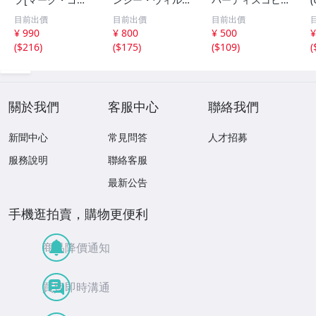
ルデンバーグ / 鞄
ン / / 12曲入 歌
ツ BEST ONE '8
目前出價
目前出價
目前出價
を持った男] 71
詞カード付 0
2 ジャケット切り
¥ 990
¥ 800
¥ 500
¥
607
21405
取り加工 中古カ
9
(
$216
)
(
$175
)
(
$109
)
(
セットテープ多数
出品中！
T
關於我們
客服中心
聯絡我們
新聞中心
常見問答
人才招募
服務說明
聯絡客服
最新公告
手機逛拍賣，購物更便利
商品降價通知
買賣即時溝通