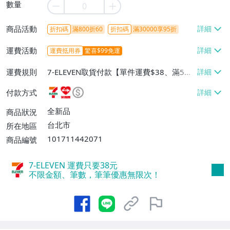
數量
商品活動
折扣碼
滿800折60
折扣碼
滿30000享95折
運費活動
運費抵用券
驚喜$99免運
運費規則
7-ELEVEN取貨付款【單件運費$38、滿5件
或消費滿$1298免運費】、7-ELEVEN取貨
付款方式
不付款【免運費】、萊爾富取貨付款【單件
運費$60、滿5件或消費滿$1298免運
全新品
商品狀況
費】、宅配/貨運【單件運費$120、滿5件
台北市
所在地區
或消費滿$1598免運費】
101711442071
商品編號
7-ELEVEN 運費只要
38
元
不限金額、筆數，筆筆優惠無限次！