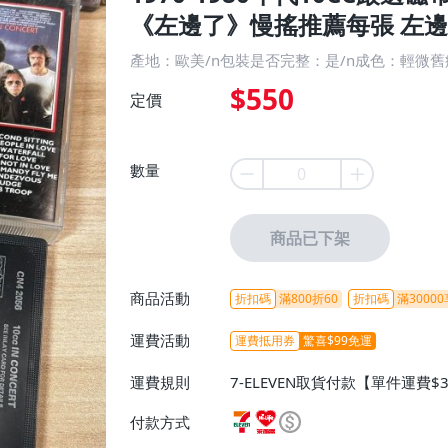
《左邊了》慢搖推薦每張 左邊了 
產地：歐美/n包裝是否完整：是/n成色：輕微
$550
定價
數量
商品已下架
商品活動
折扣碼
滿800折60
折扣碼
滿30000
運費活動
運費抵用券
驚喜$99免運
運費規則
7-ELEVEN取貨付款【單件運費$
ELEVEN取貨不付款【免運費】
付款方式
或消費滿$1298免運費】、宅配