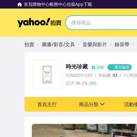
首頁
購物中心
帳務中心
信箱
App下載
Yahoo拍賣
拍賣
圖書/影音/文具
音樂與影片
錄音帶
時光珍藏
店鋪
實名驗證
Y2606591269
粉絲數
93
1小時
正評
96.2%
(
49
)
首頁主打
商品分類
活動
sign
其它
[全店] 粉絲專享
[全店] 週年慶