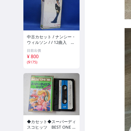
中古カセット / ナンシー・
ウィルソン / / 12曲入 歌
詞カード付 021405
目前出價
¥ 800
(
$175
)
◆カセット◆スーパーディ
スコヒッツ BEST ONE '8