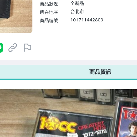
$1598免運費】
全新品
商品狀況
台北市
所在地區
101711442809
商品編號
7-ELEVEN 運費只要
38
元
不限金額、筆數，筆筆優惠無限次！
商品資訊