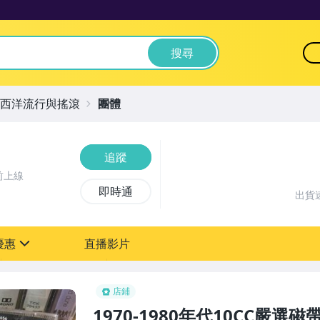
搜尋
西洋流行與搖滾
團體
追蹤
前上線
即時通
出貨
優惠
直播影片
sign
店鋪
1970-1980年代10CC嚴