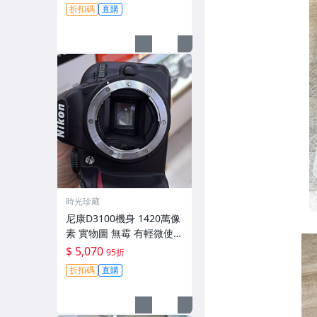
跡 鏡頭-3430
折扣碼
直購
時光珍藏
尼康D3100機身 1420萬像
素 實物圖 無霉 有輕微使用
痕跡 機身原裝 無拆修無翻
$ 5,070
95折
新 臨-343
折扣碼
直購