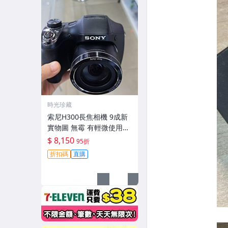
時光珍藏
索尼H300長焦相機 9成新
實物圖 無霉 有輕微使用痕
跡 機身鏡頭原裝 無拆修無
$ 8,150
95折
翻新-3430
折扣碼
直購