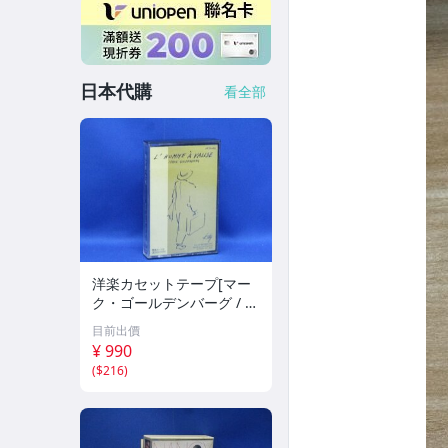
日本代購
看全部
洋楽カセットテープ[マー
ク・ゴールデンバーグ / 鞄
を持った男] 71607
目前出價
¥ 990
(
$216
)