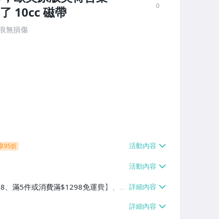
0
10cc 磁帶
舊痕無損傷
享95折
38、滿5件或消費滿$1298免運費】、7-
、萊爾富取貨付款【單件運費$60、滿5件
/貨運【單件運費$120、滿5件或消費滿