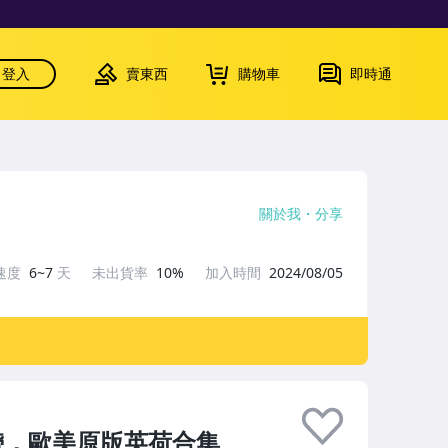
登入
賣東西
購物車
即時通
關於我
分享
速度
6~7
天
未出貨率
10%
加入時間
2024/08/05
選磁帶，歐美原版英荷合集