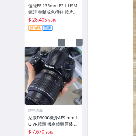
佳能EF 135mm F2 L USM
鏡頭 整體成色很好 鏡片完
美無劃痕 功能一切正常 無
$ 28,405
95折
拆修無-3430
折扣碼
直購
時光珍藏
尼康D3000機身AFS mm f
G VR鏡頭 機身鏡頭原裝 無
拆修無翻新 有輕微使用痕
$ 7,670
95折