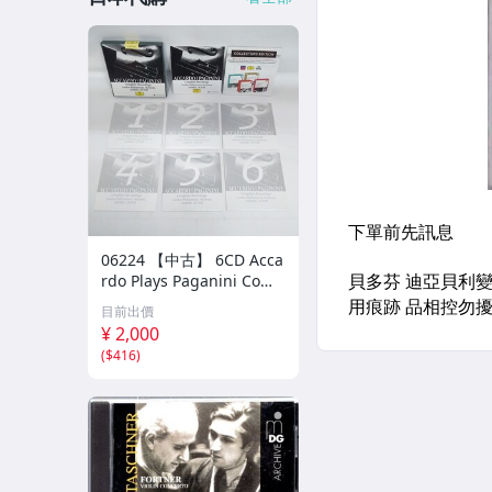
06224 【中古】 6CD Acca
rdo Plays Paganini Comp
lete Recordings サルヴァ
目前出價
トーレ・アッカルド パガ
¥ 2,000
ニーニ ヴァイオリン クラ
(
$416
)
シック