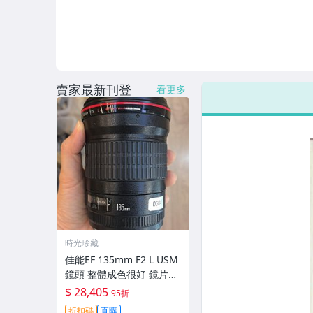
賣家最新刊登
看更多
時光珍藏
佳能EF 135mm F2 L USM
鏡頭 整體成色很好 鏡片完
美無劃痕 功能一切正常 無
$ 28,405
95折
拆修無-3430
折扣碼
直購