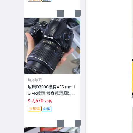
時光珍藏
尼康D3000機身AFS mm f
G VR鏡頭 機身鏡頭原裝 無
拆修無翻新 有輕微使用痕
$ 7,670
95折
跡 鏡頭-3430
折扣碼
直購