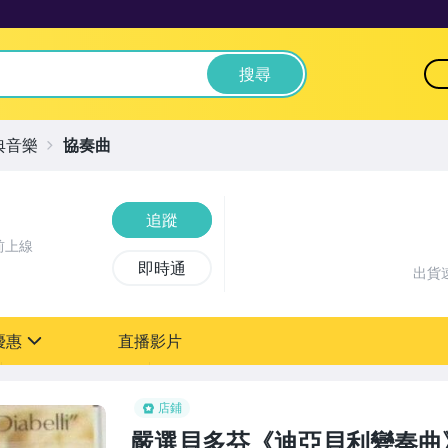
搜尋
典音樂
協奏曲
追蹤
前上線
即時通
出貨
優惠
直播影片
sign
店鋪
嚴選貝多芬《迪亞貝利變奏曲