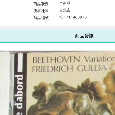
$1598免運費】
全新品
商品狀況
台北市
所在地區
101711463970
商品編號
7-ELEVEN 運費只要
38
元
不限金額、筆數，筆筆優惠無限次！
商品資訊