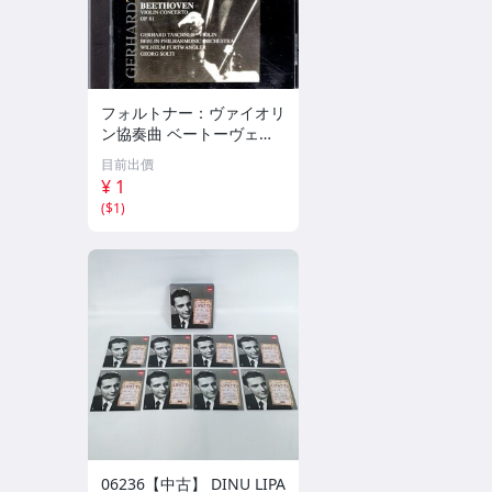
フォルトナー：ヴァイオリ
ン協奏曲 ベートーヴェ
ン：ヴァイオリン協奏曲
目前出價
ゲルハルト・タシュナー D
¥ 1
G Archive 133
(
$1
)
06236【中古】 DINU LIPA