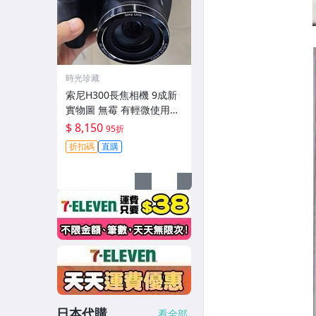
時光珍藏
索尼H300長焦相機 9成新
實物圖 無霉 有輕微使用痕
跡 機身鏡頭原裝 無拆修無
$ 8,150
95折
翻新-3430
折扣碼
直購
日本代購
看全部