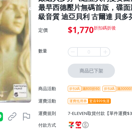
最早西德壓片無碼首版，碟面
級音質 迪亞貝利 古爾達 貝多
$1,770
定價
數量
商品已下架
商品活動
折扣碼
滿800折60
折扣碼
滿30000
運費活動
運費抵用券
驚喜$99免運
運費規則
7-ELEVEN取貨付款【單件運費$
ELEVEN取貨不付款【免運費】
付款方式
或消費滿$1298免運費】、宅配