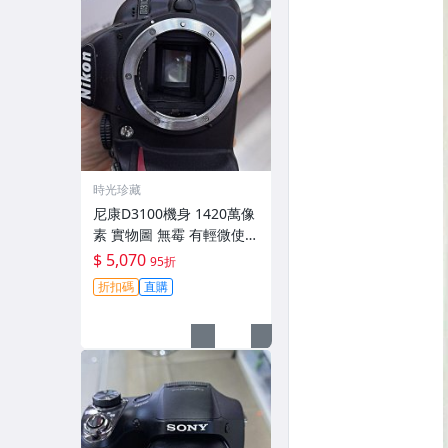
時光珍藏
尼康D3100機身 1420萬像
素 實物圖 無霉 有輕微使用
痕跡 機身原裝 無拆修無翻
$ 5,070
95折
新 臨-343
折扣碼
直購