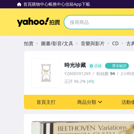
首頁
購物中心
帳務中心
信箱
App下載
Yahoo拍賣
拍賣
圖書/影音/文具
音樂與影片
CD
古
時光珍藏
店鋪
實名驗證
Y2606591269
粉絲數
94
2小時
正評
96.2%
(
49
)
首頁主打
商品分類
活動
sign
其它
[全店] 粉絲專享
[全店] 週年慶