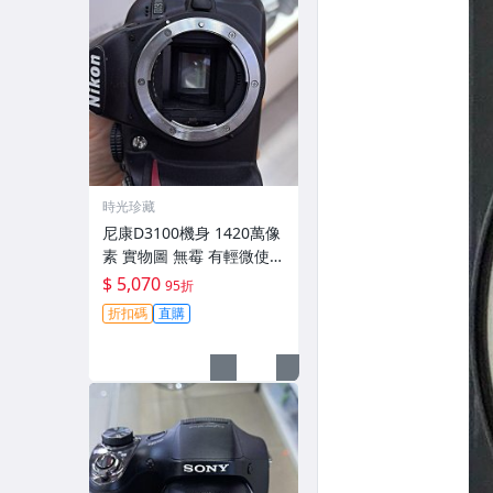
時光珍藏
尼康D3100機身 1420萬像
素 實物圖 無霉 有輕微使用
痕跡 機身原裝 無拆修無翻
$ 5,070
95折
新 臨-343
折扣碼
直購