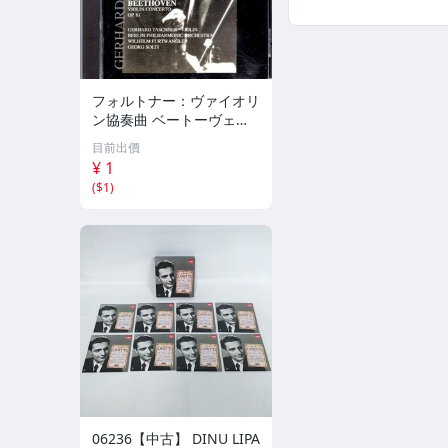
フォルトナー：ヴァイオリ
ン協奏曲 ベートーヴェ
ン：ヴァイオリン協奏曲
目前出價
ゲルハルト・タシュナー D
¥ 1
G Archive 133
(
$1
)
06236【中古】 DINU LIPA