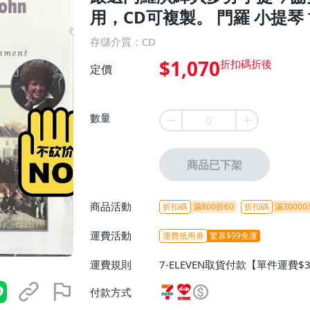
用，CD可複製。 門羅 小提琴
存儲介質：CD
$1,070
定價
數量
商品已下架
商品活動
折扣碼
滿800折60
折扣碼
滿30000
運費活動
運費抵用券
驚喜$99免運
運費規則
7-ELEVEN取貨付款【單件運費$
ELEVEN取貨不付款【免運費】
付款方式
或消費滿$1298免運費】、宅配