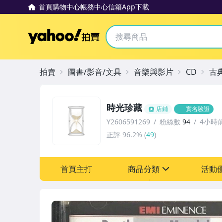
首頁
購物中心
帳務中心
信箱
App下載
Yahoo拍賣
拍賣
圖書/影音/文具
音樂與影片
CD
古
時光珍藏
店鋪
實名驗證
Y2606591269
粉絲數
94
4小時
正評
96.2%
(
49
)
首頁主打
商品分類
活動
sign
其它
[全店] 粉絲專享
[全店] 週年慶