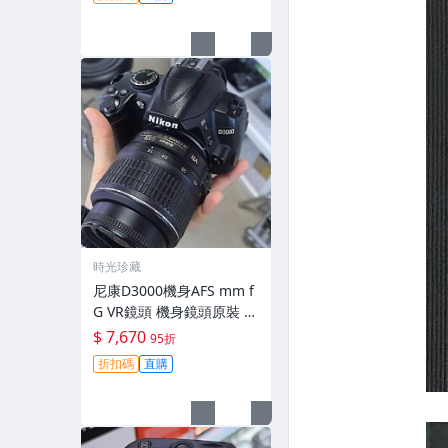
時光珍藏
尼康D3000機身AFS mm f
G VR鏡頭 機身鏡頭原裝 無
拆修無翻新 有輕微使用痕
$ 7,670
95折
跡 鏡頭-3430
折扣碼
直購