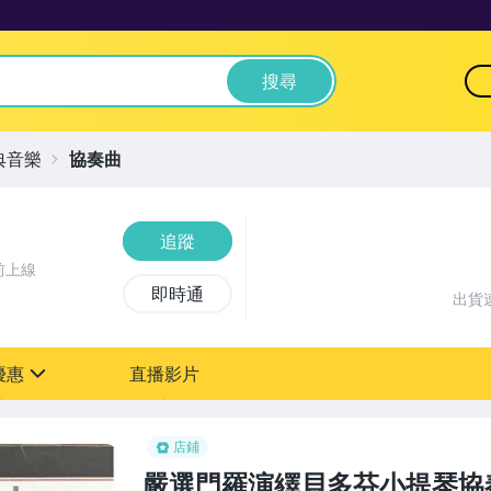
搜尋
典音樂
協奏曲
追蹤
前上線
即時通
出貨
優惠
直播影片
sign
店鋪
嚴選門羅演繹貝多芬小提琴協