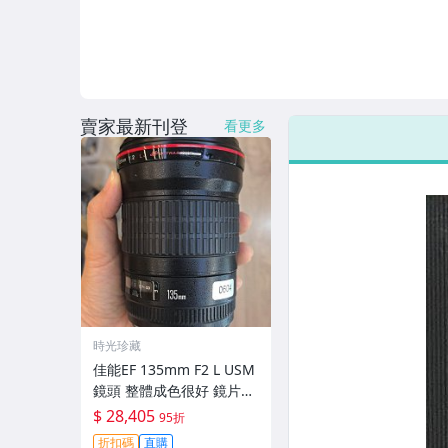
賣家最新刊登
看更多
時光珍藏
佳能EF 135mm F2 L USM
鏡頭 整體成色很好 鏡片完
美無劃痕 功能一切正常 無
$ 28,405
95折
拆修無-3430
折扣碼
直購