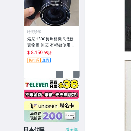
時光珍藏
索尼H300長焦相機 9成新
實物圖 無霉 有輕微使用痕
跡 機身鏡頭原裝 無拆修無
$ 8,150
95折
翻新-3430
折扣碼
直購
日本代購
看全部