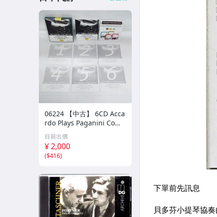
06224 【中古】 6CD Acca
rdo Plays Paganini Comp
lete Recordings サルヴァ
目前出價
トーレ・アッカルド パガ
¥ 2,000
ニーニ ヴァイオリン クラ
(
$416
)
シック