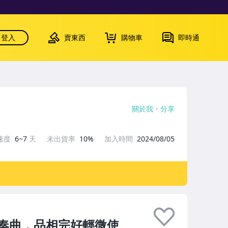
登入
賣東西
購物車
即時通
關於我
分享
速度
6~7
天
未出貨率
10%
加入時間
2024/08/05
奏曲，品相完好輕微使