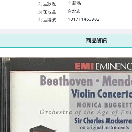
$1598免運費】
全新品
商品狀況
台北市
所在地區
101711463982
商品編號
7-ELEVEN 運費只要
38
元
不限金額、筆數，筆筆優惠無限次！
商品資訊