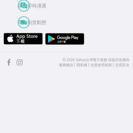
買賣即時溝通
商品到貨動態
APP Store
Google Play
facebook
Instagram
©
2026
Yahoo台灣電子商務 保留所有權利
服務條款
隱私權
拍賣使用規範
交易安全