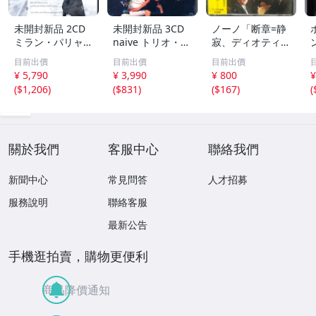
未開封新品 2CD
未開封新品 3CD
ノーノ「断章=静
ミラン・パリャ,
naive トリオ・ソ
寂、ディオティマ
ラディスラフ・フ
ーラ/Trio Sora -
へ」ラサール弦楽
目前出價
目前出價
目前出價
ァンゾヴィッツ -
ベートーヴェン：
四重奏団
¥ 5,790
¥ 3,990
¥ 800
¥
ヴァインベルク：
ピアノ三重奏曲
(
$1,206
)
(
$831
)
(
$167
)
(
ヴァイオリンとピ
集 a6NnB08KH
アノのためのソナ
S25HK
タ全集 a6Nnn
關於我們
客服中心
聯絡我們
新聞中心
常見問答
人才招募
服務說明
聯絡客服
最新公告
手機逛拍賣，購物更便利
商品降價通知