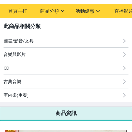
首頁主打
商品分類
活動優惠
直播影
sign
sign
2
其它
[全店] 粉絲專享
[全店] 週年慶
圖書/影音/文具
音樂與影片
CD
古典音樂
室內樂(重奏)
商品資訊