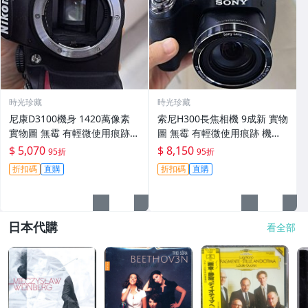
時光珍藏
時光珍藏
尼康D3100機身 1420萬像素
索尼H300長焦相機 9成新 實物
實物圖 無霉 有輕微使用痕跡
圖 無霉 有輕微使用痕跡 機身
機身原裝 無拆修無翻新 臨-34
鏡頭原裝 無拆修無翻新-3430
$ 5,070
$ 8,150
95折
95折
3
折扣碼
直購
折扣碼
直購
日本代購
看全部