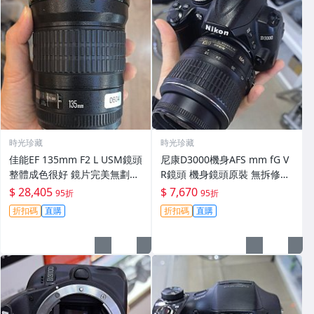
時光珍藏
時光珍藏
佳能EF 135mm F2 L USM鏡頭
尼康D3000機身AFS mm fG V
整體成色很好 鏡片完美無劃痕
R鏡頭 機身鏡頭原裝 無拆修無
功能一切正常 無拆修無-3430
翻新 有輕微使用痕跡 鏡頭-34
$ 28,405
$ 7,670
95折
95折
30
折扣碼
直購
折扣碼
直購