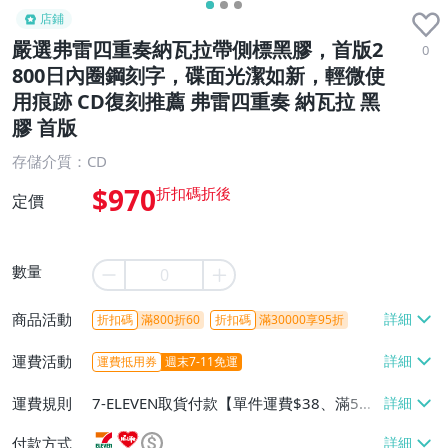
店鋪
嚴選弗雷四重奏納瓦拉帶側標黑膠，首版2
0
800日內圈鋼刻字，碟面光潔如新，輕微使
用痕跡 CD復刻推薦 弗雷四重奏 納瓦拉 黑
膠 首版
存儲介質：CD
$970
定價
數量
商品活動
折扣碼
滿800折60
折扣碼
滿30000享95折
運費活動
運費抵用券
週末7-11免運
運費規則
7-ELEVEN取貨付款【單件運費$38、滿5件
或消費滿$1298免運費】、7-ELEVEN取貨
付款方式