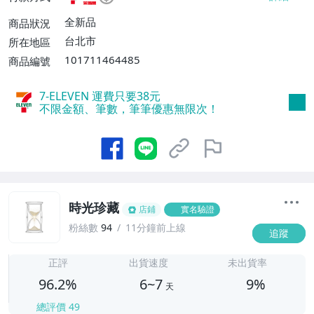
不付款【免運費】、萊爾富取貨付款【單件
運費$60、滿5件或消費滿$1298免運
全新品
商品狀況
費】、宅配/貨運【單件運費$120、滿5件
台北市
所在地區
或消費滿$1598免運費】
101711464485
商品編號
7-ELEVEN 運費只要
38
元
不限金額、筆數，筆筆優惠無限次！
時光珍藏
店鋪
實名驗證
粉絲數
94
11分鐘前上線
追蹤
6
正評
出貨速度
未出貨率
96.2%
6~7
9%
天
總評價
49