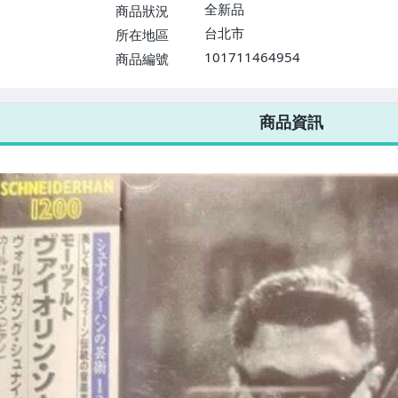
$1598免運費】
全新品
商品狀況
台北市
所在地區
101711464954
商品編號
7-ELEVEN 運費只要
38
元
不限金額、筆數，筆筆優惠無限次！
商品資訊