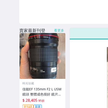
賣家最新刊登
看更多
時光珍藏
佳能EF 135mm F2 L USM
鏡頭 整體成色很好 鏡片完
美無劃痕 功能一切正常 無
$ 28,405
95折
拆修無-3430
折扣碼
直購