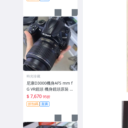
時光珍藏
尼康D3000機身AFS mm f
G VR鏡頭 機身鏡頭原裝 無
拆修無翻新 有輕微使用痕
$ 7,670
95折
跡 鏡頭-3430
折扣碼
直購