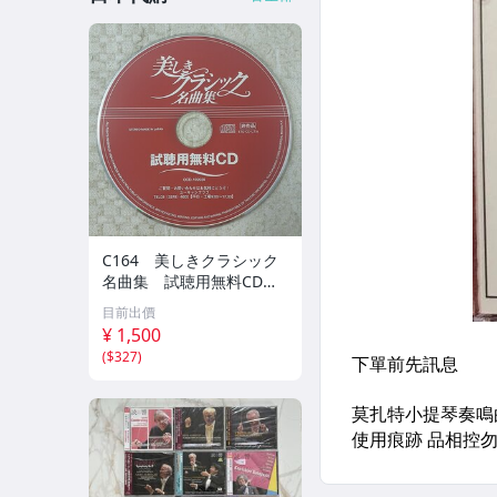
C164 美しきクラシック
名曲集 試聴用無料CD
非売品 CD ジャケット
目前出價
無し
¥ 1,500
(
$327
)