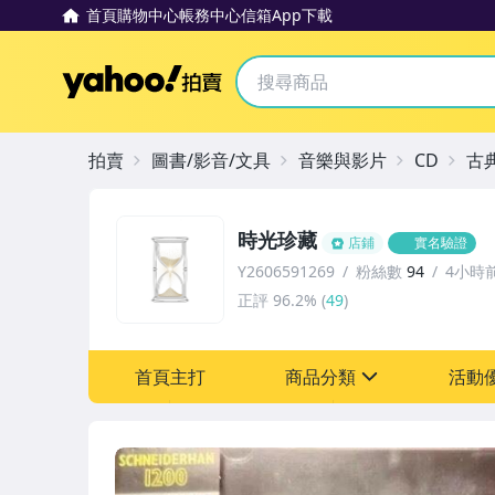
首頁
購物中心
帳務中心
信箱
App下載
Yahoo拍賣
拍賣
圖書/影音/文具
音樂與影片
CD
古
時光珍藏
店鋪
實名驗證
Y2606591269
粉絲數
94
4小時
正評
96.2%
(
49
)
首頁主打
商品分類
活動
sign
其它
[全店] 粉絲專享
[全店] 週年慶