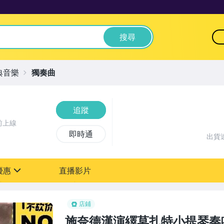
搜尋
典音樂
獨奏曲
追蹤
前上線
即時通
出貨
優惠
直播影片
sign
店鋪
施奈德漢演繹莫扎特小提琴奏