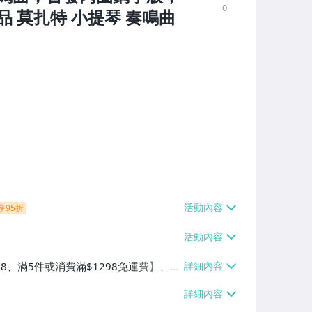
0
 莫扎特 小提琴 奏鳴曲
享95折
38、滿5件或消費滿$1298免運費】、7-
、萊爾富取貨付款【單件運費$60、滿5件
/貨運【單件運費$120、滿5件或消費滿