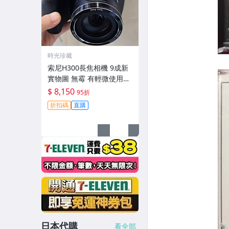
時光珍藏
索尼H300長焦相機 9成新
實物圖 無霉 有輕微使用痕
跡 機身鏡頭原裝 無拆修無
$ 8,150
95折
翻新-3430
折扣碼
直購
日本代購
看全部