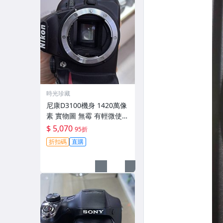
時光珍藏
尼康D3100機身 1420萬像
素 實物圖 無霉 有輕微使用
痕跡 機身原裝 無拆修無翻
$ 5,070
95折
新 臨-343
折扣碼
直購