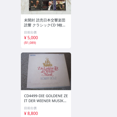
未開封 読売日本交響楽団
読響 クラシックCD 9枚セ
ット ライブ録音
目前出價
¥ 5,000
(
$1,089
)
CD4499-DIE GOLDENE ZE
IT DER WIENER MUSIK
ウインナ・ワルツ大全集
目前出價
BOX １２枚組
¥ 8,800