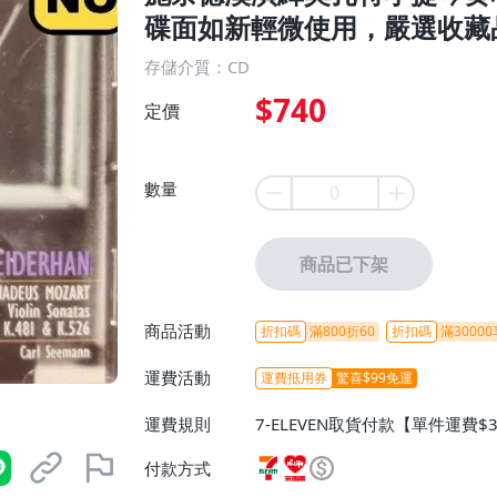
碟面如新輕微使用，嚴選收藏品
存儲介質：CD
$740
定價
數量
商品已下架
商品活動
折扣碼
滿800折60
折扣碼
滿30000
運費活動
運費抵用券
驚喜$99免運
運費規則
7-ELEVEN取貨付款【單件運費$
ELEVEN取貨不付款【免運費】
付款方式
或消費滿$1298免運費】、宅配