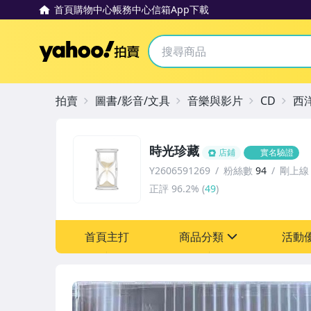
首頁
購物中心
帳務中心
信箱
App下載
Yahoo拍賣
拍賣
圖書/影音/文具
音樂與影片
CD
西
時光珍藏
店鋪
實名驗證
Y2606591269
粉絲數
94
剛上線
正評
96.2%
(
49
)
首頁主打
商品分類
活動
sign
其它
[全店] 粉絲專享
[全店] 週年慶