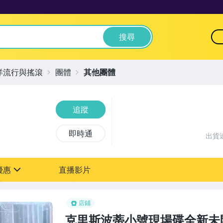
搜尋
洋流行與搖滾
團體
其他團體
追蹤
即時通
出貨
優惠
直播影片
sign
店鋪
克里斯波蒂小號現場碟全新未