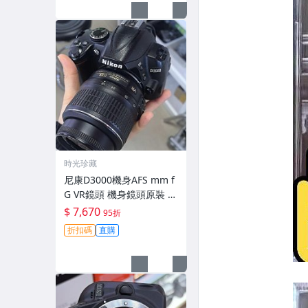
時光珍藏
尼康D3000機身AFS mm f
G VR鏡頭 機身鏡頭原裝 無
拆修無翻新 有輕微使用痕
$ 7,670
95折
跡 鏡頭-3430
折扣碼
直購