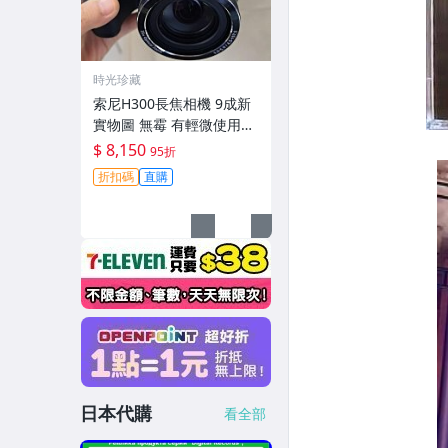
時光珍藏
索尼H300長焦相機 9成新
實物圖 無霉 有輕微使用痕
跡 機身鏡頭原裝 無拆修無
$ 8,150
95折
翻新-3430
折扣碼
直購
日本代購
看全部