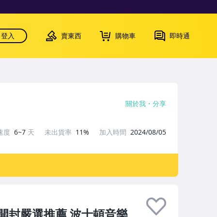
登入
賣東西
購物車
即時通
關於我
分享
速度
6~7
天
未出貨率
11%
加入時間
2024/08/05
開封嚴選推薦 波士頓音樂