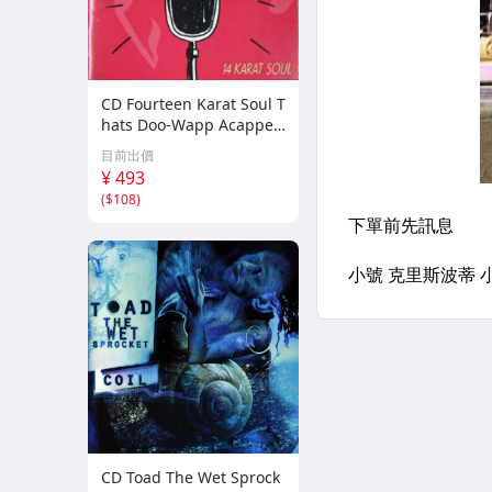
CD Fourteen Karat Soul T
hats Doo-Wapp Acappell
a PCCY00374 Canyon Int
目前出價
ernational /00110
¥ 493
(
$108
)
CD Toad The Wet Sprock