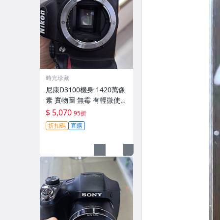
時光珍藏
尼康D3100機身 1420萬像
素 實物圖 無霉 有輕微使用
痕跡 機身原裝 無拆修無翻
$ 5,070
95折
新 臨-343
折扣碼
直購