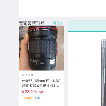
賣家最新刊登
看更多
時光珍藏
佳能EF 135mm F2 L USM
鏡頭 整體成色很好 鏡片完
美無劃痕 功能一切正常 無
$ 28,405
95折
拆修無-3430
折扣碼
直購