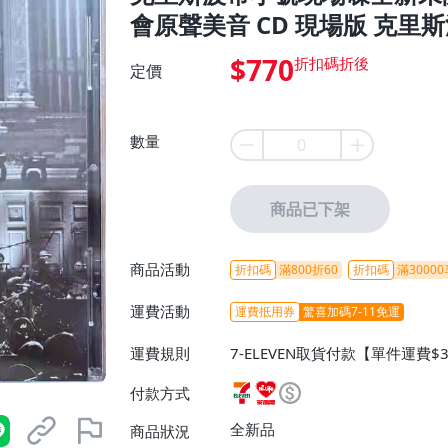
會原聲美音 CD 現場版 克里斯
$770
定價
數量
商品已下架
商品活動
折扣碼
滿800折60
折扣碼
滿30000
運費活動
運費抵用券
驚喜加碼7-11免運
運費規則
7-ELEVEN取貨付款【單件運費$
ELEVEN取貨不付款【免運費】
付款方式
或消費滿$1298免運費】、宅配
$1598免運費】
全新品
商品狀況