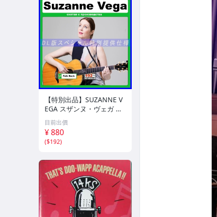
【特別出品】SUZANNE V
EGA スザンヌ・ヴェガ 精
選集 100歌 音楽DL(MP3C
目前出價
D)☆
¥ 880
(
$192
)