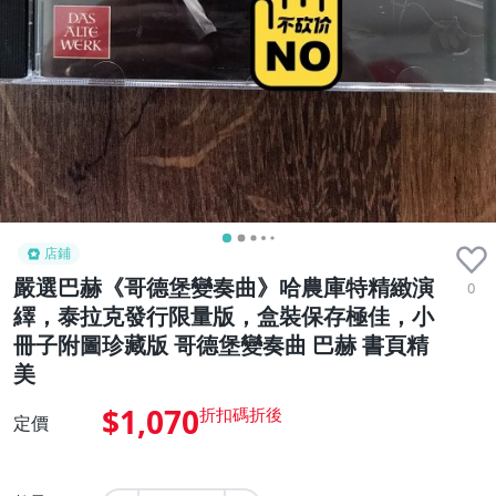
店鋪
嚴選巴赫《哥德堡變奏曲》哈農庫特精緻演
0
繹，泰拉克發行限量版，盒裝保存極佳，小
冊子附圖珍藏版 哥德堡變奏曲 巴赫 書頁精
美
$1,070
定價