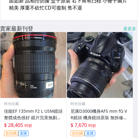
賣家最新刊登
看更多
時光珍藏
時光珍藏
佳能EF 135mm F2 L USM鏡頭
尼康D3000機身AFS mm fG V
整體成色很好 鏡片完美無劃痕
R鏡頭 機身鏡頭原裝 無拆修無
功能一切正常 無拆修無-3430
翻新 有輕微使用痕跡 鏡頭-34
$ 28,405
$ 7,670
95折
95折
30
折扣碼
直購
折扣碼
直購