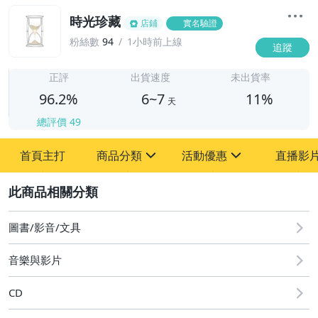
時光珍藏
店鋪
實名驗證
粉絲數
94
1小時前上線
追蹤
6
正評
出貨速度
未出貨率
96.2%
6~7
11%
天
總評價
49
首頁主打
商品分類
活動優惠
直播影
sign
sign
2
其它
[全店] 粉絲專享
[全店] 週年慶
圖書/影音/文具
音樂與影片
CD