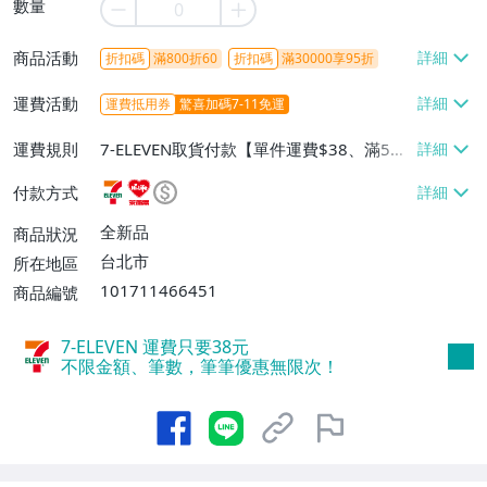
數量
商品活動
折扣碼
滿800折60
折扣碼
滿30000享95折
運費活動
運費抵用券
驚喜加碼7-11免運
運費規則
7-ELEVEN取貨付款【單件運費$38、滿5件
或消費滿$1298免運費】、7-ELEVEN取貨
付款方式
不付款【免運費】、萊爾富取貨付款【單件
運費$60、滿5件或消費滿$1298免運
全新品
商品狀況
費】、宅配/貨運【單件運費$120、滿5件
台北市
所在地區
或消費滿$1598免運費】
101711466451
商品編號
7-ELEVEN 運費只要
38
元
不限金額、筆數，筆筆優惠無限次！