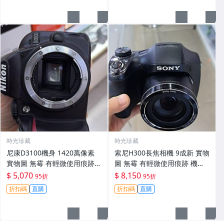
時光珍藏
時光珍藏
尼康D3100機身 1420萬像素
索尼H300長焦相機 9成新 實物
實物圖 無霉 有輕微使用痕跡
圖 無霉 有輕微使用痕跡 機身
機身原裝 無拆修無翻新 臨-34
鏡頭原裝 無拆修無翻新-3430
$ 5,070
$ 8,150
95折
95折
3
折扣碼
直購
折扣碼
直購