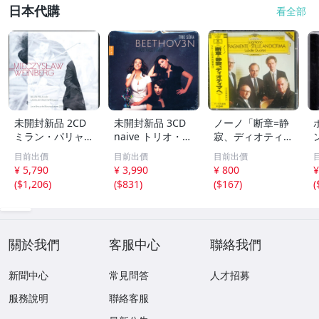
日本代購
看全部
未開封新品 2CD
未開封新品 3CD
ノーノ「断章=静
ミラン・パリャ,
naive トリオ・ソ
寂、ディオティマ
ラディスラフ・フ
ーラ/Trio Sora -
へ」ラサール弦楽
目前出價
目前出價
目前出價
ァンゾヴィッツ -
ベートーヴェン：
四重奏団
¥ 5,790
¥ 3,990
¥ 800
¥
ヴァインベルク：
ピアノ三重奏曲
(
$1,206
)
(
$831
)
(
$167
)
(
ヴァイオリンとピ
集 a6NnB08KH
アノのためのソナ
S25HK
タ全集 a6Nnn
關於我們
客服中心
聯絡我們
新聞中心
常見問答
人才招募
服務說明
聯絡客服