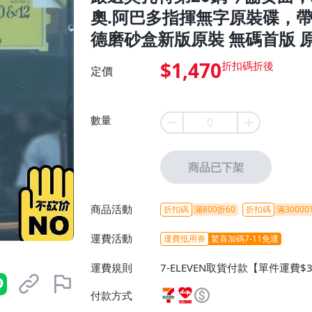
奧.阿巴多指揮無字原裝碟，帶
德磨砂盒新版原裝 無碼首版 原
$1,470
定價
數量
商品已下架
商品活動
折扣碼
滿800折60
折扣碼
滿30000
運費活動
運費抵用券
驚喜加碼7-11免運
運費規則
7-ELEVEN取貨付款【單件運費$
ELEVEN取貨不付款【免運費】
付款方式
或消費滿$1298免運費】、宅配