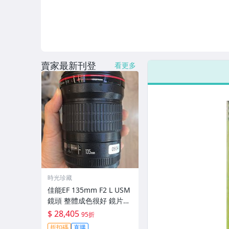
賣家最新刊登
看更多
時光珍藏
佳能EF 135mm F2 L USM
鏡頭 整體成色很好 鏡片完
美無劃痕 功能一切正常 無
$ 28,405
95折
拆修無-3430
折扣碼
直購