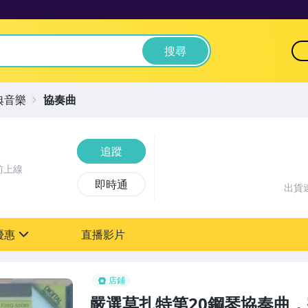
搜尋
典音樂
協奏曲
追蹤
前上線
即時通
出貨
優惠
直播影片
sign
店鋪
嚴選莫扎特第20鋼琴協奏曲