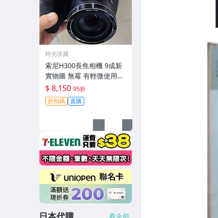
時光珍藏
索尼H300長焦相機 9成新
實物圖 無霉 有輕微使用痕
跡 機身鏡頭原裝 無拆修無
$ 8,150
95折
翻新-3430
折扣碼
直購
日本代購
看全部