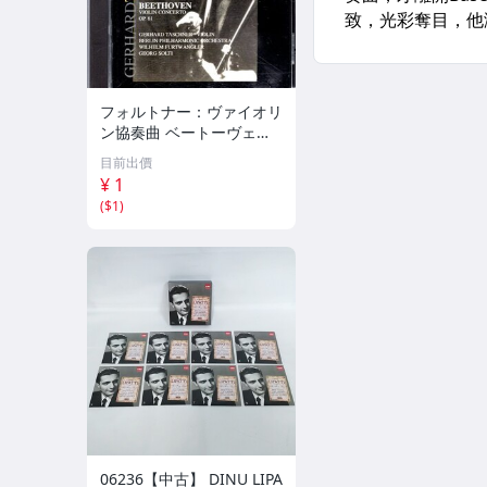
フォルトナー：ヴァイオリ
ン協奏曲 ベートーヴェ
ン：ヴァイオリン協奏曲
目前出價
ゲルハルト・タシュナー D
¥ 1
G Archive 133
(
$1
)
06236【中古】 DINU LIPA