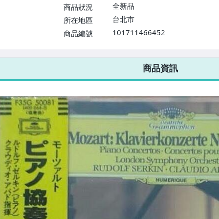
$1598免運費】
全新品
商品狀況
台北市
所在地區
101711466452
商品編號
7-ELEVEN 運費只要
38
元
不限金額、筆數，筆筆優惠無限次！
商品資訊