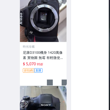
時光珍藏
尼康D3100機身 1420萬像
素 實物圖 無霉 有輕微使用
痕跡 機身原裝 無拆修無翻
$ 5,070
95折
新 臨-343
折扣碼
直購