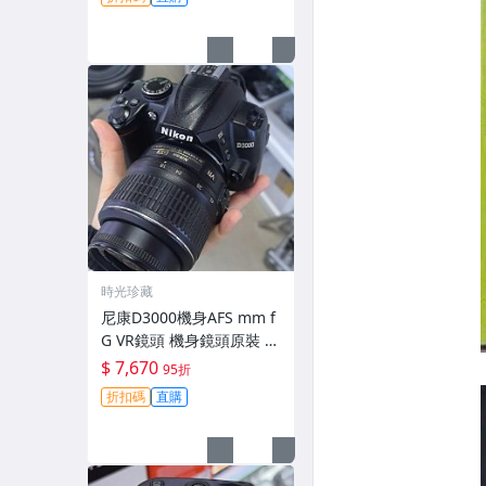
時光珍藏
尼康D3000機身AFS mm f
G VR鏡頭 機身鏡頭原裝 無
拆修無翻新 有輕微使用痕
$ 7,670
95折
跡 鏡頭-3430
折扣碼
直購