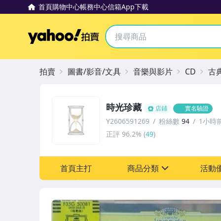
首頁
購物中心
帳務中心
信箱
App下載
Yahoo拍賣
拍賣
圖書/影音/文具
音樂與影片
CD
古
時光珍藏
店鋪
實名驗證
Y2606591269
粉絲數
94
1小時
正評
96.2%
(
49
)
首頁主打
商品分類
活動
sign
其它
[全店] 粉絲專享
[全店] 週年慶