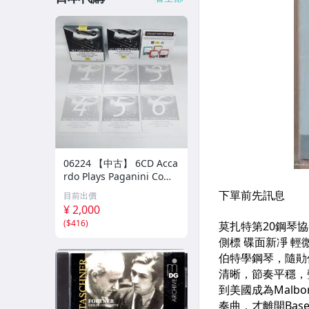
06224 【中古】 6CD Acca
rdo Plays Paganini Comp
lete Recordings サルヴァ
目前出價
トーレ・アッカルド パガ
¥ 2,000
ニーニ ヴァイオリン クラ
(
$416
)
シック