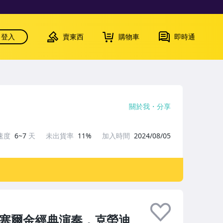
登入
賣東西
購物車
即時通
關於我
分享
速度
6~7
天
未出貨率
11%
加入時間
2024/08/05
，塞爾金經典演奏，克勞迪